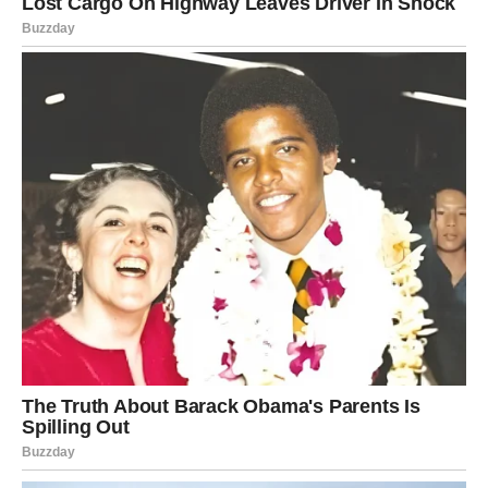
Nanijela sam labneh između slojeva i zatim ih zarolala prije
posluživanja. U njima se sigurno može uživati ​​i samostalno.
Želim vam sve najbolje dok ih isprobavate – lijepo se provedite
i veselim se našem sljedećem susretu. Sada ću otići; zbogom
za sada. 🤗🙋🏻‍♀️