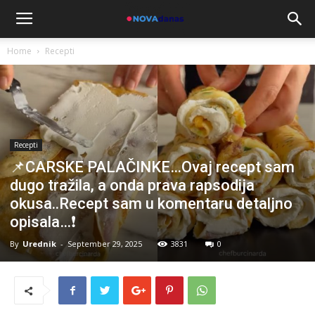
Home
Recepti
Recepti
📌CARSKE PALAČINKE…Ovaj recept sam
dugo tražila, a onda prava rapsodija
okusa..Recept sam u komentaru detaljno
opisala…❗
By
Urednik
-
September 29, 2025
3831
0