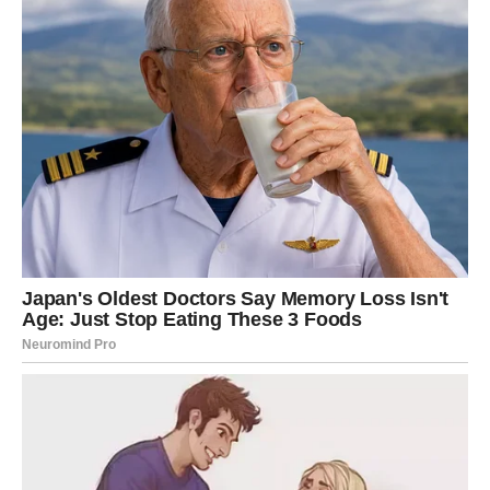
pazeći da u brašnu nema grudica. Nakon toga umiješajte
preostale sastojke i kuhajte na srednje niskoj vatri. (Na
početku ostavite da se pravilno ispeče nakon okretanja, a
trajanje od 5 do 10 sekundi je dovoljno. Nanijela sam krem ​​sir
između slojeva za posluživanje. Uživajte u svojoj kreaciji.
Želim sreću onima koji to pokušaju i doživite prekrasno
iskustvo. Do sljedećeg puta, nastavimo!)