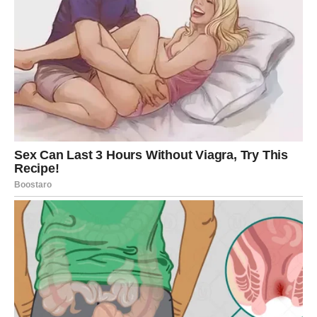
Kapacitet moje šalice je 200 mililitara, dok je tava promjera 25
centimetara; ovaj recept daje ukupno 10 palačinki.
📝 Sastojci: • 3 jaja • 1 žličica šećera (10 g) • 1,5 žličica soli (5
g) • 400 ml mlijeka (ekvivalentno 2 šalice) • 200 g brašna
(otprilike 1 šalica plus 4 ravne žlice-ni puno ni premalo, kako
možete shvatiti 😗🤓) • 2 žlice biljnog ulja (20 ml) • 100 g
naribanog cheddar sira • 50 g šunke narezane na sitne
kockice • Sitno sjeckani peršin
Zanemario sam uključiti sjemenke crnog kima; no uvjeravam
vas da izvrsno nadopunjuju ovo jelo. 🥲
NAČIN PRIPREME:
Pomiješajte sve sastojke u blenderu, osim cheddara i peršina,