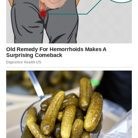
i miksajte dok ne bude potpuno glatko, pazeći da nema
grudica. Nakon toga umiješajte cheddar i peršin. Kuhajte
smjesu na srednje niskoj vatri, pazeći da se početna strana
temeljito zapeče prije okretanja i kuhanja dodatnih 5 do 10
sekundi.