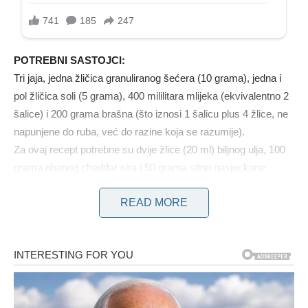
POTREBNI SASTOJCI:
Tri jaja, jedna žličica granuliranog šećera (10 grama), jedna i
pol žličica soli (5 grama), 400 mililitara mlijeka (ekvivalentno 2
šalice) i 200 grama brašna (što iznosi 1 šalicu plus 4 žlice, ne
napunjene do ruba, već do razine koja se razumije).
Za ovaj recept potrebne su dvije žlice (20 ml) biljnog ulja, 100
grama ribanog cheddar sira i 50 grama sitno nasjeckane
šunke. Dodatno se može staviti sitno sjeckani peršin. Crni kim
READ MORE
dobro nadopunjuje ovo jelo; međutim, zanemario sam to
uključiti. 🥲
NAČIN PRIPREME:
Pomiješajte sve sastojke, osim cheddar sira i peršina, u
blenderu. Miješajte dok smjesa ne dobije glatku konzistenciju,