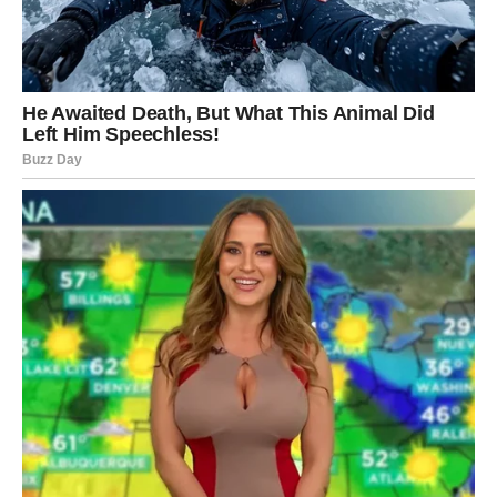
nadutosti nakon obroka, uz nekoliko jednostavnih trikova
priprema može postati mnogo lakša. Pravilno namakanje,
umjerena temperatura i dodatak kima mogu napraviti veliku
razliku i pomoći da pasulj bude mekši, ukusniji i prijatniji za
varenje.
Zaključak
Pasulj je jedna od najzdravijih i najhranljivijih tradicionalnih
namirnica, ali način pripreme igra veliku ulogu u tome kako će
djelovati na organizam. Jednostavan dodatak poput kima
može pomoći da se skrati vrijeme kuvanja, poboljša ukus i
smanji neprijatno nadimanje. Upravo zato mnoge iskusne
domaćice ovaj začin smatraju malom tajnom savršeno
kuvanog domaćeg pasulja.