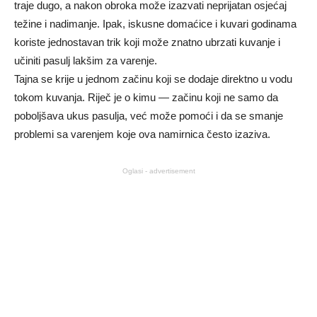
traje dugo, a nakon obroka može izazvati neprijatan osjećaj
težine i nadimanje. Ipak, iskusne domaćice i kuvari godinama
koriste jednostavan trik koji može znatno ubrzati kuvanje i
učiniti pasulj lakšim za varenje.
Tajna se krije u jednom začinu koji se dodaje direktno u vodu
tokom kuvanja. Riječ je o kimu — začinu koji ne samo da
poboljšava ukus pasulja, već može pomoći i da se smanje
problemi sa varenjem koje ova namirnica često izaziva.
Oglasi - advertisement