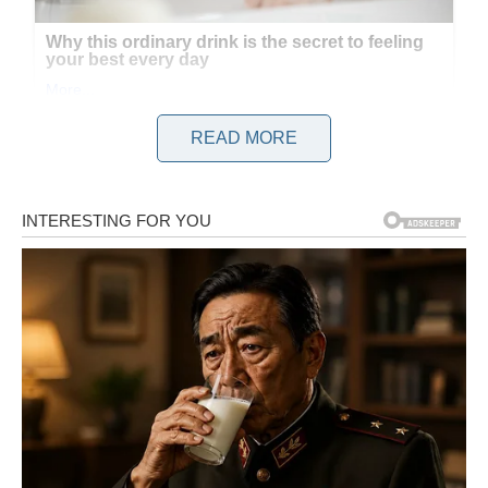
READ MORE
Zašto pasulj često izaziva nadimanje?
Pasulj je veoma hranjiva namirnica bogata proteinima,
vlaknima i mineralima, ali sadrži i složene šećere koje
organizam teško razgrađuje. Upravo ti šećeri mogu izazvati
nadimanje, gasove i osjećaj težine nakon jela.
Osim toga, mnogi prave grešku tokom pripreme i kuvaju
pasulj na prejakoj vatri ili bez prethodnog namakanja. Tada
zrno često ostane tvrdo iznutra, pa kuvanje traje mnogo duže
nego što bi trebalo.
Zbog toga se kim smatra jednim od najboljih prirodnih