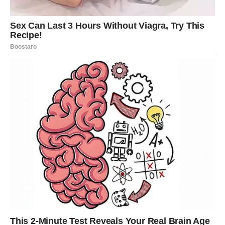
Osim toga, kim ne mijenja drastično ukus jela, već mu daje
blagu aromu koja se odlično uklapa uz tradicionalni domaći
pasulj.
Kako pravilno koristiti kim?
Da bi ovaj trik dao najbolje rezultate, važno je pridržavati se
nekoliko jednostavnih koraka.