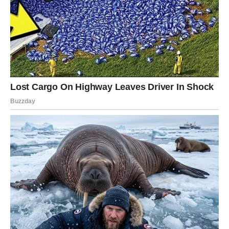
može pomoći da pasulj bude ukusniji, lakši za stomak i brže
gotov.
## Pasulj može biti ukusan i lak za varenje
Iako mnogi izbjegavaju pasulj zbog dugog kuvanja i osjećaja