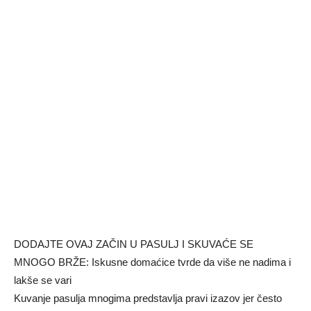
DODAJTE OVAJ ZAČIN U PASULJ I SKUVAĆE SE
MNOGO BRŽE: Iskusne domaćice tvrde da više ne nadima i
lakše se vari
Kuvanje pasulja mnogima predstavlja pravi izazov jer često