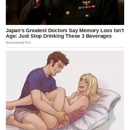
saveznika pri pripremi pasulja.
Kako kim djeluje tokom kuvanja?
Kim nije samo običan začin koji daje aromu jelu. On sadrži
prirodna jedinjenja koja mogu pomoći u razgradnji složenih
šećera odgovornih za nadimanje.
Kada se doda u vodu na početku kuvanja, kim počinje djelovati
odmah. Tokom kuvanja pomaže da zrno pasulja brže omekša
i postane lakše za varenje.
Mnogi tvrde da pasulj uz dodatak kima:
* brže omekša
* kraće se kuva
* manje nadima
* ima bogatiji i prijatniji ukus