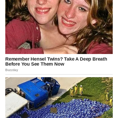
So je najbolje dodati tek pred kraj kuvanja, jer prerano soljenje
može usporiti omekšavanje pasulja.
Dodatni trik za još bolji rezultat
Mnogi uz kim dodaju i lovorov list, koji dodatno poboljšava
ukus i može pomoći varenju. Na samom kraju kuvanja često
se dodaje i mala količina jabukovog sirćeta.
Kombinacija:
* kima
* lovora
* malo jabukovog sirćeta