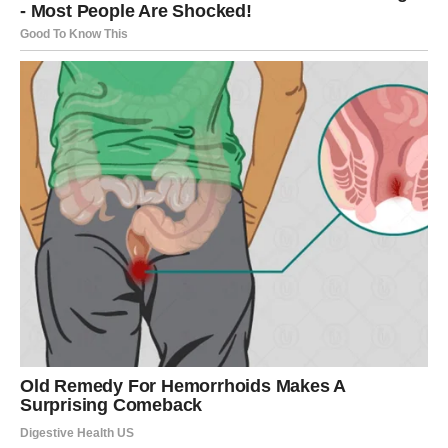
Prvo je potrebno:
* pasulj potopiti u hladnu vodu najmanje osam sati prije
kuvanja
* vodu od namakanja obavezno baciti
* pasulj staviti u novu hladnu vodu za kuvanje
Kada voda počne da se zagrijava, dodaje se jedna kašičica
kima — može biti u zrnu ili mljeveni.
Pasulj zatim treba kuvati na umjerenoj vatri, jer prejaka
temperatura može dovesti do toga da zrno očvrsne spolja prije
nego što omekša iznutra.