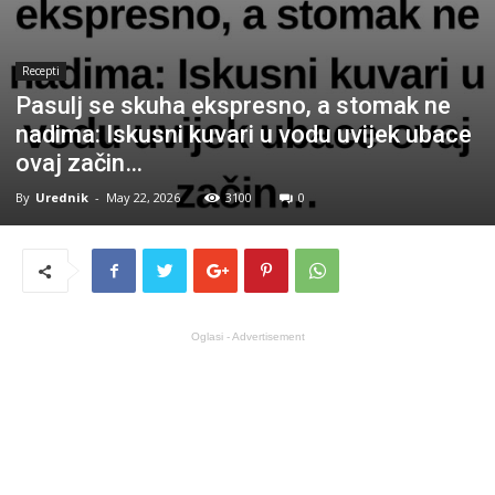
Recepti
Pasulj se skuha ekspresno, a stomak ne
nadima: Iskusni kuvari u vodu uvijek ubace
ovaj začin…
By
Urednik
-
May 22, 2026
3100
0
Oglasi - Advertisement