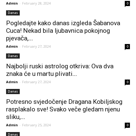
Admin
-
February 28, 2024
0
Danas
Pogledajte kako danas izgleda Šabanova
Cuca! Nekad bila ljubavnica pokojnog
pjevača,...
Admin
-
February 27, 2024
0
Danas
Najbolji ruski astrolog otkriva: Ova dva
znaka će u martu plivati...
Admin
-
February 27, 2024
0
Danas
Potresno svjedočenje Dragana Kobiljskog
rasplakalo sve! Svako veče gledam njenu
sliku,...
Admin
-
February 25, 2024
0
Danas