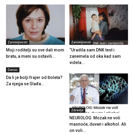
Zanimljivosti
Zanimljivosti
Moji roditelji su sve dali mom
“Uradila sam DNK test i
bratu, a meni su ostavili...
zanemela od oka kad sam
videla...
Danas
Da li je bolji frajer od Đoleta?
Za njega se Slađa...
Zdravlje
NEUROLOG: Mozak ne voli
masnoće, duvan i alkohol. Ali
on voli...