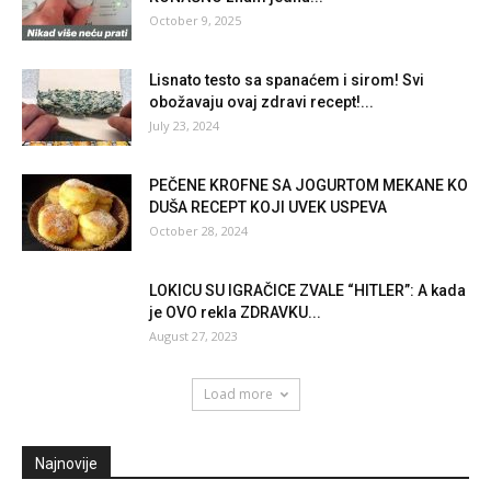
October 9, 2025
Lisnato testo sa spanaćem i sirom! Svi
obožavaju ovaj zdravi recept!...
July 23, 2024
PEČENE KROFNE SA JOGURTOM MEKANE KO
DUŠA RECEPT KOJI UVEK USPEVA
October 28, 2024
LOKICU SU IGRAČICE ZVALE “HITLER”: A kada
je OVO rekla ZDRAVKU...
August 27, 2023
Load more
Najnovije