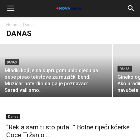
Žene rođene na ove datume
predodređene su da prije ili kasnije
postanu bogate! (Foto)
Home
Danas
DANAS
Admin
-
March 5, 2024
DANAS
DANAS
Mladić koji je sa suprugom ubio djecu pa
sebe pisao tekstove za muzički bend:
Ginekolog
Muzičar potvrdio da ga je poznavao:
Ako urad
Sarađivali smo…
navučete 
Danas
“Rekla sam ti sto puta…” Bolne riječi kćerke
Goce Tržan o...