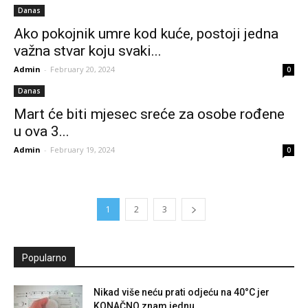
Danas
Ako pokojnik umre kod kuće, postoji jedna
važna stvar koju svaki...
Admin
-
February 20, 2024
0
Danas
Mart će biti mjesec sreće za osobe rođene
u ova 3...
Admin
-
February 19, 2024
0
1
2
3
Popularno
Nikad više neću prati odjeću na 40°C jer
KONAČNO znam jednu...