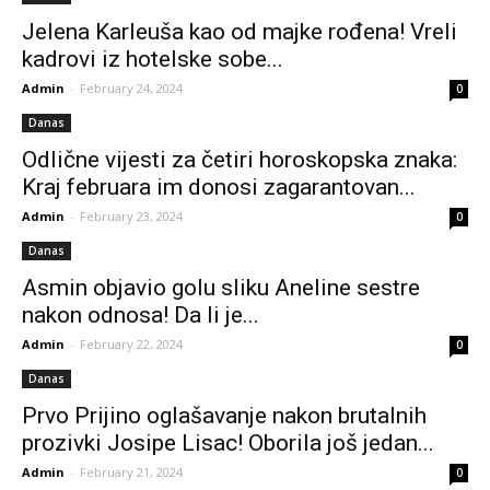
Jelena Karleuša kao od majke rođena! Vreli
kadrovi iz hotelske sobe...
Admin
-
February 24, 2024
0
Danas
Odlične vijesti za četiri horoskopska znaka:
Kraj februara im donosi zagarantovan...
Admin
-
February 23, 2024
0
Danas
Asmin objavio golu sliku Aneline sestre
nakon odnosa! Da li je...
Admin
-
February 22, 2024
0
Danas
Prvo Prijino oglašavanje nakon brutalnih
prozivki Josipe Lisac! Oborila još jedan...
Admin
-
February 21, 2024
0