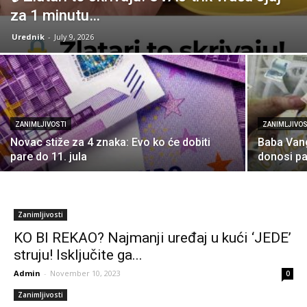
za 1 minutu…
Urednik
-
July 9, 2026
ZANIMLJIVOSTI
ZANIMLJIVOS
Novac stiže za 4 znaka: Evo ko će dobiti
Baba Vang
pare do 11. jula
donosi pa
Zanimljivosti
KO BI REKAO? Najmanji uređaj u kući ‘JEDE’
struju! Isključite ga...
Admin
-
November 10, 2023
0
Zanimljivosti