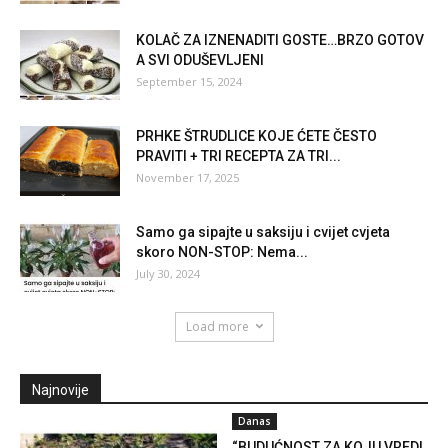
KOLAČ ZA IZNENADITI GOSTE…BRZO GOTOV
A SVI ODUŠEVLJENI
September 15, 2024
PRHKE ŠTRUDLICE KOJE ĆETE ČESTO
PRAVITI + TRI RECEPTA ZA TRI...
November 17, 2025
Samo ga sipajte u saksiju i cvijet cvjeta
skoro NON-STOP: Nema...
July 30, 2024
Load more
Najnovije
Danas
“BUDUĆNOST ZA KOJU VREDI