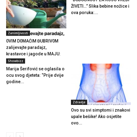
ŽIVETI…” Slika bebine nožice i
ova poruka:...
Zanimljivosti
0VIM D0MAĆIM ĐUBRIV0M
zalijevajte paradajz,
krastavce i jagode u MAJU:
Nema...
Showbizz
Marija Šerifović se oglasila o
ocu svog djeteta: “Prije dvije
godine...
Zdravlje
Ovo su svi simptomi i znakovi
upale bešike! Ako osjetite
ovo...