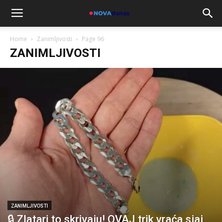
Home
Zanimljivosti
Page 96
ZANIMLJIVOSTI
ZANIMLJIVOSTI
🔒 Zlatari to skrivaju! OVAJ trik vraća sjaj