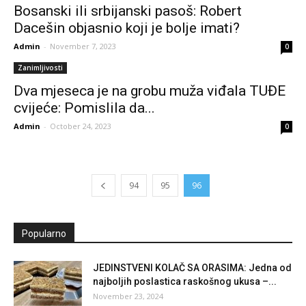
Bosanski ili srbijanski pasoš: Robert
Dacešin objasnio koji je bolje imati?
Admin
-
November 7, 2023
0
Zanimljivosti
Dva mjeseca je na grobu muža viđala TUĐE
cvijeće: Pomislila da...
Admin
-
October 24, 2023
0
94
95
96
Popularno
JEDINSTVENI KOLAČ SA ORASIMA: Jedna od
najboljih poslastica raskošnog ukusa –...
November 23, 2024