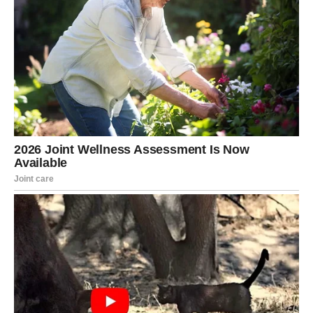
✅ Preporuke za održavanje intimnog zdravlja Zdrava
vaginalna mikroflora obično sadrži korisne bakterije koje
pomažu u održavanju optimalnog pH nivoa i minimiziraju
verovatnoću infekcija. Ispod je nekoliko predloga:
Prakticirajte blagu i doslednu higijenu bez upotrebe oštrih
sredstava. Odlučite se za proizvode bez mirisa koji su
dermatološki testirani. Uzdržite se od upotrebe vaginalnog
ispiranja osim ako nije posebno preporučeno. Izaberite