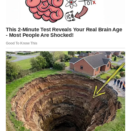
ranom otkrivanju mogućih problema. Svaki pojedinac drugačije
doživljava normalan vaginalni iscjedak, zbog čega je
neophodno obratiti pažnju na lične varijacije i tražiti stručno
vodstvo kada je to potrebno.
📌 Imajte na umu: Ovaj tekst služi u informativne svrhe i ne
treba ga tumačiti kao medicinski savet. Za preciznu dijagnozu
ili lečenje, neophodno je potražiti savet lekara ili drugog
kvalifikovanog zdravstvenog radnika.