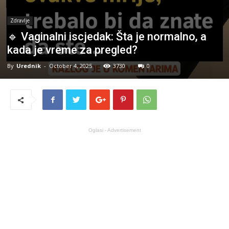
Zdravlje
🔹 Vaginalni iscjedak: Šta je normalno, a
kada je vreme za pregled?
By
Urednik
-
October 4, 2025
3730
0
Oglasi - Advertisement