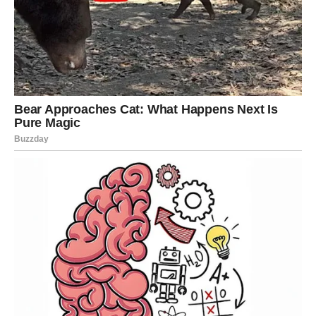
pamučnu odeću koja diše.
Osigurajte raznovrsnu ishranu i razmislite o unosu probiotika,
ako se smatra neophodnim i ako se razgovara sa lekarom.
Održavajte adekvatnu hidrataciju. 🧠 Zaključak: Znanje kao
početni korak ka zdravlju Sticanje razumevanja svog tela i
pažljivo posmatranje bilo kakvih promena može pomoći u