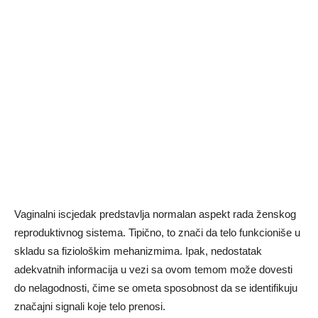
Vaginalni iscjedak predstavlja normalan aspekt rada ženskog
reproduktivnog sistema. Tipično, to znači da telo funkcioniše u
skladu sa fiziološkim mehanizmima. Ipak, nedostatak
adekvatnih informacija u vezi sa ovom temom može dovesti
do nelagodnosti, čime se ometa sposobnost da se identifikuju
značajni signali koje telo prenosi.