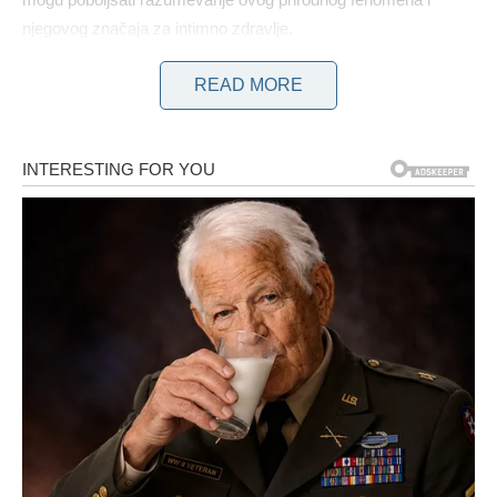
njegovog značaja za intimno zdravlje.
READ MORE
📌 Kako se pojavljuje normalan vaginalni iscjedak?
Karakteristike zdravog, fiziološkog pražnjenja mogu varirati na
osnovu hormonalnih promena i faza menstrualnog ciklusa.
Tipično je da je:
Sekret može izgledati beličasto ili providno i imati blag,
neutralan miris. NJegova tekstura može varirati, biti
vodenasta, klizava ili malo lepljiva. Količina često varira,
obično se povećava tokom ovulacije ili pre menstruacije. Ove
varijacije su normalne biološke pojave i generalno ne
zahtevaju medicinsku pomoć.
🔍 Šta utiče na ove promene? Različiti faktori mogu uticati i na
izgled i na količinu pražnjenja: