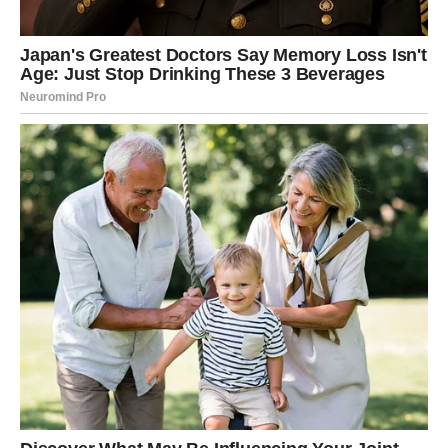
Razumevanje hormonskog ciklusa (uključujući menstruaciju,
trudnoću i menopauzu), upotrebe kontracepcije, seksualne
aktivnosti, ishrane, upravljanja stresom, lične higijene i
primene antibiotika i drugih lekova je od suštinskog značaja za
razlikovanje tipičnih fizioloških promena od onih koje mogu
značiti osnovne zdravstvene probleme.