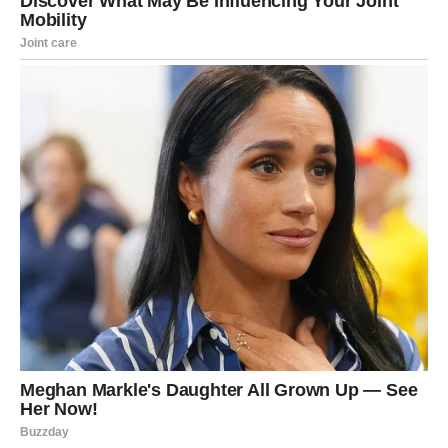
⏳ Kada treba razmisliti o traženju lekarskog saveta?
Specifične promene u iscjetku mogu ukazivati na neophodnost
konsultacije sa ginekologom. Budite pažljivi na sledeće
simptome:
Promene u boji (kao što su žućkaste, zelenkaste ili sivkaste
nijanse), prisustvo neprijatnog ili jakog mirisa, osećaj svraba,
iritacije ili peckanja, nelagodnost tokom mokrenja ili
seksualnog odnosa, i krvavi iscedak koji se javlja van
menstrualnog ciklusa mogu ukazivati na osnovnu infekciju,
hormonsku zapaljenu ili profesionalnu upalu. procena.