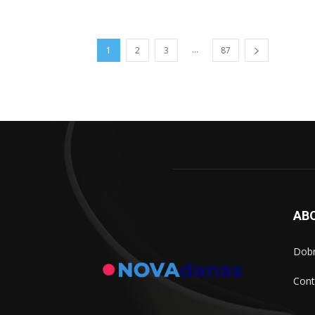
...
1
2
3
87
AB
Dobr
Cont