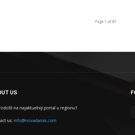
Page 1 of 87
OUT US
F
odošli na najaktuelniji portal u regionu1
act us:
info@novadanas.com