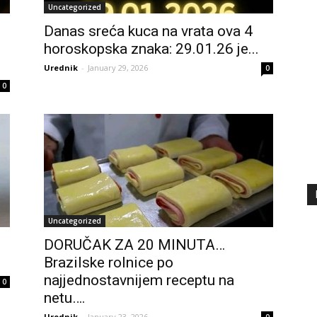
Uncategorized
Danas sreća kuca na vrata ova 4
horoskopska znaka: 29.01.26 je...
Urednik
-
January 29, 2026
0
0
Uncategorized
DORUČAK ZA 20 MINUTA…
Brazilske rolnice po
najjednostavnijem receptu na
0
netu….
Urednik
-
January 23, 2026