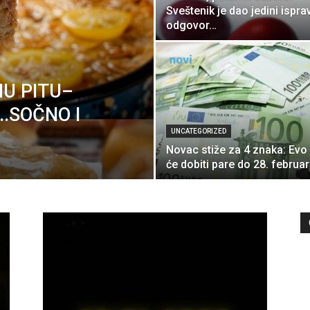
Sveštenik je dao jedini ispra
odgovor…
NU PITU–
.SOČNO I
UNCATEGORIZED
Novac stiže za 4 znaka: Evo
će dobiti pare do 28. februa