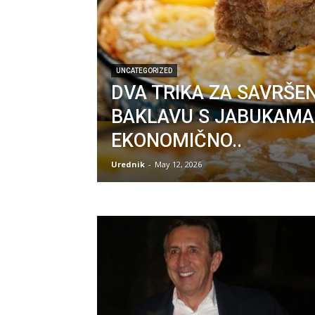
UNCATEGORIZED
DVA TRIKA ZA SAVRŠE
BAKLAVU S JABUKAMA.
EKONOMIČNO..
Urednik
-
May 12, 2026