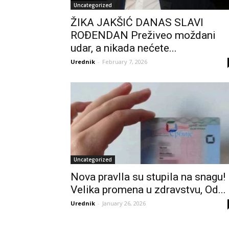
Uncategorized
ŽIKA JAKŠIĆ DANAS SLAVI
ROĐENDAN Preživeo moždani
udar, a nikada nećete...
Urednik
-
February 7, 2026
Uncategorized
Nova pravlla su stupila na snagu!
Velika promena u zdravstvu, Od...
Urednik
-
January 26, 2026