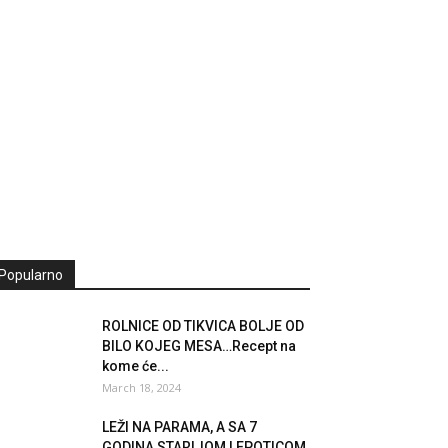
Popularno
ROLNICE OD TIKVICA BOLJE OD
BILO KOJEG MESA…Recept na
kome će...
March 18, 2024
LEŽI NA PARAMA, A SA 7
GODINA STARIJOM LEPOTICOM