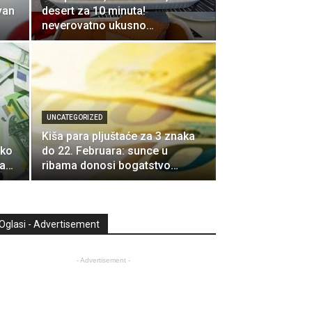
van
desert za 10 minuta!
neverovatno ukusno…
UNCATEGORIZED
Kiša para pljuštaće za 3 znaka
 ko
do 22. Februara: sunce u
ra…
ribama donosi bogatstvo…
Oglasi - Advertisement
- Advertisement -