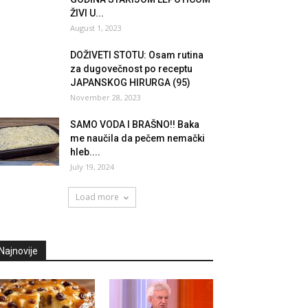
ŽIVI U...
August 1, 2023
DOŽIVETI STOTU: Osam rutina
za dugovečnost po receptu
JAPANSKOG HIRURGA (95)
November 28, 2023
SAMO VODA I BRAŠNO!! Baka
me naučila da pečem nemački
hleb....
July 19, 2024
Load more
Najnovije