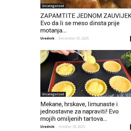
Uncategorized
ZAPAMTITE JEDNOM ZAUVIJEK
Evo da li se meso dinsta prije
motanja...
Urednik
-
December 23, 2025
Uncategorized
Mekane, hrskave, limunaste i
jednostavne za napraviti! Evo
mojih omiljenih tartova...
Urednik
-
October 18, 2025