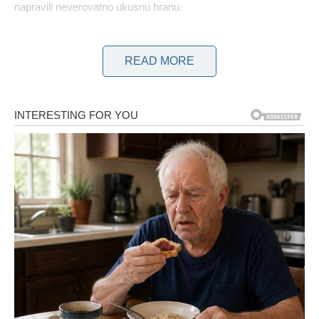
napravili neverovatno ukusnu hranu.
Sa samo dva krompira i jajetom, možete napraviti ukusne
READ MORE
domaće pufove koje će svideti svi koji vole jednostavnu, ali
ukusnu hranu.
POTREBNI SASTOJCI:
2 veća kuvana krompira (oko 500g)
so, crvena paprika, crni biber
korijander
2 kašike kukuruznog škroba
1 jaje
Mrvice hljeba
1 kašika parmezana
KAKO SE PRIPREMAJU?