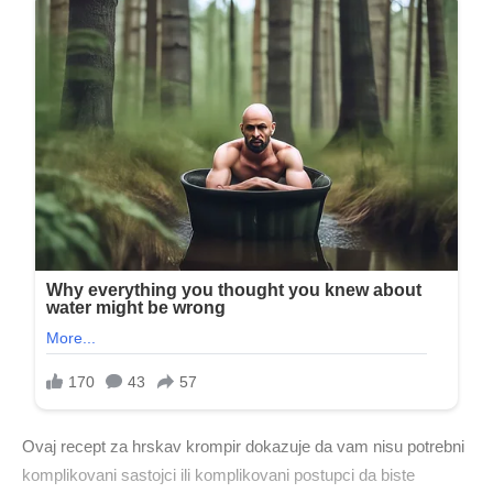
Ovaj recept za hrskav krompir dokazuje da vam nisu potrebni
komplikovani sastojci ili komplikovani postupci da biste