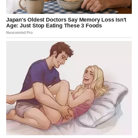
Krompir operite, dobro operite, stavite u šerpu i prokuvajte.
Kada krompir omekša, ocedite vodu i izgnječite krompir.