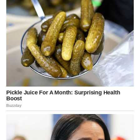
Začinite pire po sopstvenom ukusu: so, biber i biber.
U krompir umiješajte sjeckani peršun i kukuruzni škrob dok se
tijesto ne zgusne.
Od pripremljenog testa formirajte male loptice, pa ih lagano
poravnajte oklagijom. Svako lisnato tijesto prvo stavite u jaja, a
zatim u krušne mrvice.
U tiganj uliti dovoljno ulja i pržiti listove sa obe strane do zlatno
smeđe boje.
U nastavku pogledajte video pripremu: