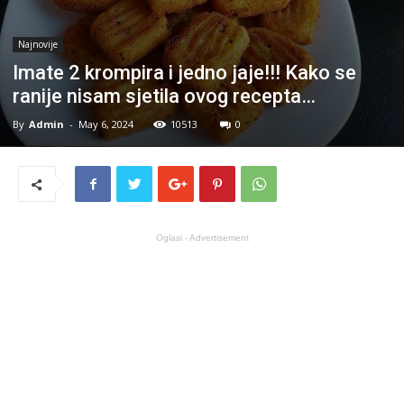
Najnovije
Imate 2 krompira i jedno jaje!!! Kako se
ranije nisam sjetila ovog recepta…
By
Admin
-
May 6, 2024
10513
0
Oglasi - Advertisement