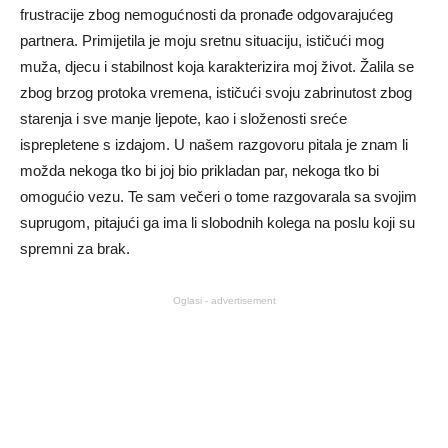
frustracije zbog nemogućnosti da pronađe odgovarajućeg
partnera. Primijetila je moju sretnu situaciju, ističući mog
muža, djecu i stabilnost koja karakterizira moj život. Žalila se
zbog brzog protoka vremena, ističući svoju zabrinutost zbog
starenja i sve manje ljepote, kao i složenosti sreće
isprepletene s izdajom. U našem razgovoru pitala je znam li
možda nekoga tko bi joj bio prikladan par, nekoga tko bi
omogućio vezu. Te sam večeri o tome razgovarala sa svojim
suprugom, pitajući ga ima li slobodnih kolega na poslu koji su
spremni za brak.
Oglasi - advertisement