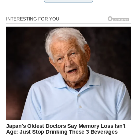
Suprug se prisjetio pristojne osobe – marljive, koja se
suzdržavala od alkohola i usamljena. Stoga smo odlučili
omogućiti njihov susret. Suprug je upitao kolegicu slaže li se,
na što je kolegica odgovorila potvrdno.
Kontaktirao sam svoju prijateljicu i radosno je obavijestio da
sam dogovorio sastanak u njeno ime. Nakon što je objasnila
da je mladić limar – vrijedan, inteligentan, svojih godina,
neoženjen i bez djece – njezino početno uzbuđenje je nestalo.
Počela je izražavati svoje nezadovoljstvo, rekavši: “Zašto
limar? Ne zanima me limar; želim nekoga sa značajnim