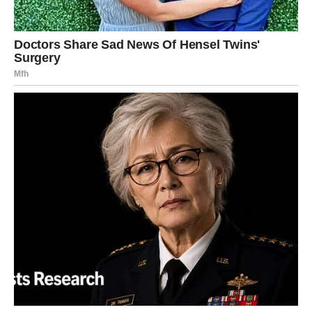
fantazijama očekujući dolazak svojih idealnih partnera. U
međuvremenu, život brzo prolazi, a mogućnost vraćanja
vremena ostaje nedostižna. Vrijedno je promatrati svoju
okolinu; mogu biti izvanredni pojedinci pri ruci, koji posjeduju
neupadljiv izgled i skromna financijska sredstva.
Nemojte bježati od samorefleksije i propitivanja ispunjavate li
očekivanja drugih.