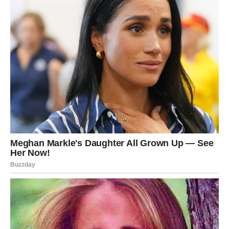
U svojim tridesetima Julija je imala neupadljiv izgled i
obrazovanje; međutim, bila je izrazito ljubazna mlada žena.
Odmah je pristala na susret s limarom.