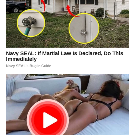
Nakon njihovog susreta javila mi se i s velikim entuzijazmom
pričala o limariji i razgovorima koje su vodili.
Sutradan je muž razgovarao s limarom. Limar je izrazio
neoduševljenje Julijom rekavši: “Ona baš i nije moj tip. Više
volim vitke djevojke manekenske građe koje su moderno