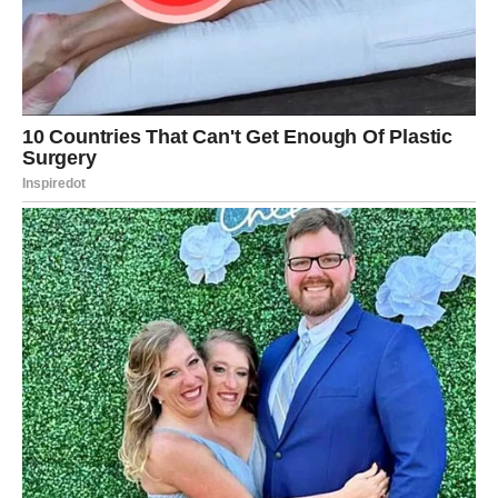
odjevene i slično”, obrazložio je svoj stav.
Tada mi je postalo jasno da se pojedinci suočavaju s brojnim
izborima: tri pojedinca koji posjeduju potencijal za sreću i
osnovali su obitelj protraće godine jer nisu u stanju prigrliti
ljubav s “običnom” osobom. Nakon toga, ti isti pojedinci nas
posjećuju i govore: “Zavidim vam na sreći.” Primjećuju da
imamo djecu, obitelj i osjećaj ugode, dok žale: “Tako sam sam
i nesretan!
S obzirom na to da moj suprug nije redatelj, a ja nisam model,
zadovoljstvo pronalazimo u odsustvu nerealnih očekivanja;
umjesto toga, naš fokus je uvijek bio na traženju ljubavi i
vrednovanju karaktera.
Najznačajniji darovi za one koje volite. U suvremenom društvu
mnogi pojedinci koji doživljavaju usamljenost često borave u