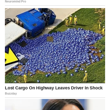
primanjima, direktora ili atraktivnog direktora…
Nije mi odmah palo na pamet jedno posebno pitanje: “Što bi
mogao biti razlog da imućna, atraktivna redateljica ostane
neoženjena?” Ipak, bila sam suzdržana i s osjećajem tuge
obavijestila muža da otkazuje sastanak, jer moj prijatelj nije
zainteresiran za druženje s limarom.
Nije bilo mudro da se moj suprug upušta u razgovor sa svojim
kolegom, stoga smo postigli konsenzus da pozovemo drugu
prijateljicu, Juliju, koja je također neudata, da nam se pridruži
na tom sastanku.