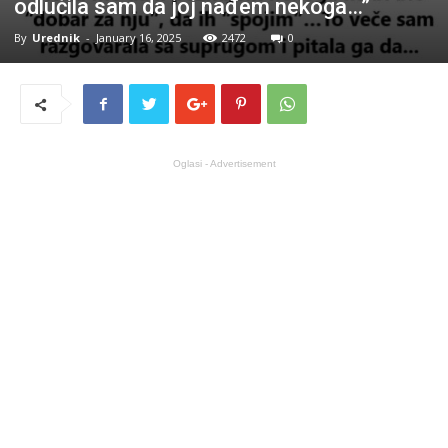
odlučila sam da joj nađem nekoga…”
By
Urednik
-
January 16, 2025
2472
0
Oglasi - Advertisement