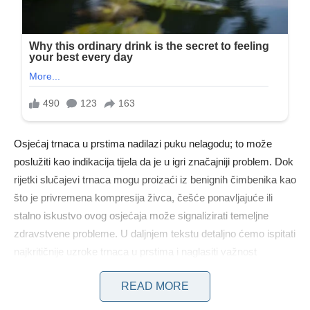
Osjećaj trnaca u prstima nadilazi puku nelagodu; to može
poslužiti kao indikacija tijela da je u igri značajniji problem. Dok
rijetki slučajevi trnaca mogu proizaći iz benignih čimbenika kao
što je privremena kompresija živca, češće ponavljajuće ili
stalno iskustvo ovog osjećaja može signalizirati temeljne
zdravstvene probleme. U daljnjem tekstu detaljno ćemo ispitati
najkritičnije uzroke trnaca u prstima i naglasiti važnost
pravodobnog prepoznavanja ovih simptoma.
READ MORE
1. Sindrom karpalnog tunela