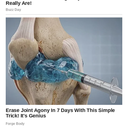
pobjede. Umjesto toga, oni moraju mnogo raditi, ulagati trud i
dugo čekati na rezultate.
Ipak, ono što ih izdvaja jeste ogromna upornost i disciplina.
Oni rijetko odustaju od svojih ciljeva i spremni su da korak po
korak grade stabilnost i sigurnost.