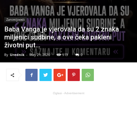
Zanimljivosti
Baba Vanga je vjerovala da su 2 znaka
miljenici sudbine, a ove čeka pakleni
životni put…
By
Urednik
-
May 21, 2026
913
0
Oglasi - Advertisement