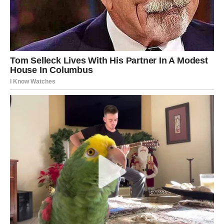
* strpljenje
* kontrolu emocija
* smirenije donošenje odluka
* pažljivije planiranje budućnosti
Kada uspiju pravilno usmjeriti svoju energiju, mogu ostvariti
veoma velike uspjehe i postati primjer drugima.
Blizanci i Vodolije – život pun neočekivanih obrta
Blizanci i Vodolije često se opisuju kao najnepredvidiviji
znakovi horoskopa. Kod njih se planovi i životne okolnosti
mogu promijeniti veoma brzo, pa ih mnogi smatraju
znakovima koji stalno prolaze kroz nove faze i iskustva.
Njihova najveća prednost je sposobnost prilagođavanja. I kada
se suoče sa neočekivanim promjenama, uglavnom uspijevaju
brzo pronaći novo rješenje i nastaviti dalje.