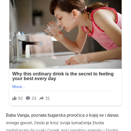
Baba Vanga, poznata bugarska proročica o kojoj se i danas
mnogo govori, često je kroz svoja tumačenja života
naglašavala da svaki čovjek nosi posebnu energiju i životni