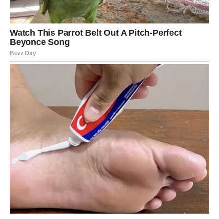
Za ove znakove vezuju se:
* iznenadne životne promjene
* kreativnost i originalnost
* želja za slobodom i nezavisnošću
* brze promjene planova
* neočekivane poslovne ili životne prilike
Prema astrološkim vjerovanjima, upravo kroz te nepredvidive
situacije dolaze do svojih najvećih prilika i uspjeha.
Zašto su ovakva tumačenja i danas popularna?
Ljudi već vijekovima pokušavaju pronaći odgovore o životu,
sudbini i karakteru kroz astrologiju i različita mistična
tumačenja. Iako nema naučnih dokaza da horoskopski znak
određuje nečiju sudbinu, mnogi u ovakvim pričama pronalaze
motivaciju, utjehu ili dodatnu vjeru da se stvari mogu
promijeniti nabolje.
Astrološki tekstovi često podstiču ljude da više razmišljaju o