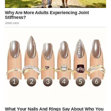
izazove, unutrašnje borbe i velike životne preokrete. Međutim,
vjeruje se da ih upravo teške situacije čine snažnijim, mudrijim
i spremnijim za buduće izazove.
Kod ovih znakova posebno se ističu:
* snažna intuicija
* velika emotivnost
* duboko razumijevanje ljudi
* česte životne transformacije
* potreba za duhovnim razvojem
Mnogi smatraju da upravo kroz bolna iskustva i promjene
Škorpije i Ribe otkrivaju svoju najveću unutrašnju snagu.
Bikovi i Jarčevi – uspjeh koji dolazi polako, ali sigurno
Prema ovim astrološkim tumačenjima, Bikovi i Jarčevi
spadaju među znakove koji često imaju najteži i najsporiji put
do uspjeha. Njihov život rijetko donosi brza rješenja ili lake