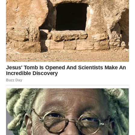
Za Bikove i Jarčeve se često kaže da:
* mnogo rade kako bi ostvarili ciljeve
* prolaze kroz brojne prepreke
* ne vole odustajanje
* cijene stabilnost i sigurnost
* najveće uspjehe postižu kasnije u životu
Prema vjerovanju, kada jednom ostvare ono što žele, veoma
je teško poljuljati njihovu stabilnost jer su sve gradili strpljivo i
pažljivo.
Lavovi i Ovnovi – znakovi velike energije i borbenosti