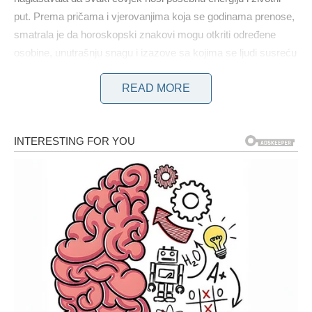
put. Prema pričama i vjerovanjima koja se godinama prenose,
smatrala je da horoskopski znakovi mogu otkriti određene
osobine, unutrašnju snagu i izazove sa kojima se ljudi susreću
tokom života.
READ MORE
Iako astrologija nema naučnu potvrdu i mnogi je posmatraju
samo kao zanimljiv oblik zabave, veliki broj ljudi i dalje sa
pažnjom prati ovakva tumačenja. Mnogi u njima pokušavaju
pronaći objašnjenje za životne situacije, motivaciju za
budućnost ili bolje razumijevanje sopstvenog karaktera.
Prema tumačenjima koja se povezuju sa Baba Vangom, neki
horoskopski znakovi prolaze kroz velike životne promjene i
emotivne izazove, dok drugi imaju izraženu intuiciju,
sposobnost prilagođavanja ili sreću koja ih prati u ključnim
trenucima života.
Škorpije i Ribe – znakovi koji duboko osjećaju životne