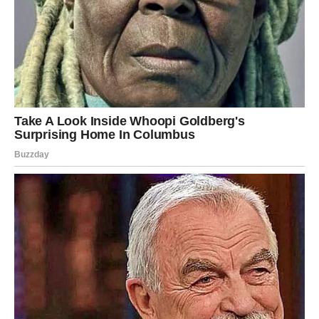
Lavovi i Ovnovi poznati su kao snažni, energični i hrabri
znakovi koji se teško mire sa porazom. Tumačenja povezana
sa Baba Vangom govore da ovi znakovi često imaju posebnu
sreću u ključnim životnim trenucima.
Kada djeluje da izlaza nema, često dolazi do iznenadnog obrta
koji im pomaže da pronađu rješenje i nastave dalje. Njihova
samouvjerenost i snažna volja često ih vode kroz teške
situacije.
Međutim, upravo zbog svoje impulsivne prirode ponekad
mogu donositi nagle odluke koje ih uvode u dodatne probleme.
Za njih se smatra da tokom života moraju naučiti: