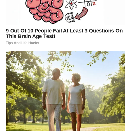
promjene
Za Škorpije i Ribe često se govori da su među najintuitivnijim i
emotivno najdubljim znakovima horoskopa. Prema
vjerovanjima koja se vezuju za Baba Vangu, upravo ova dva
znaka imaju sposobnost da osjete promjene i događaje prije
nego što se oni zaista dogode.
Njihov život često nije jednostavan ni miran. Umjesto laganog i
stabilnog puta, Škorpije i Ribe prolaze kroz brojne emotivne