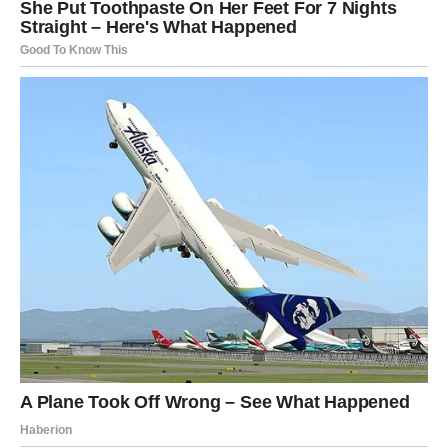
svojim osobinama, životnim ciljevima i odlukama koje donose
svakog dana.
Zaključak
Bez obzira na to kojem horoskopskom znaku neko pripada,
životni put najviše oblikuju trud, iskustvo, način razmišljanja i
odluke koje donosimo. Astrološka tumačenja za mnoge
predstavljaju zanimljiv pogled na ljudsku prirodu i karakter, ali
prava snaga uvijek dolazi iz unutrašnje volje, upornosti i želje
da se ide naprijed uprkos svim izazovima.