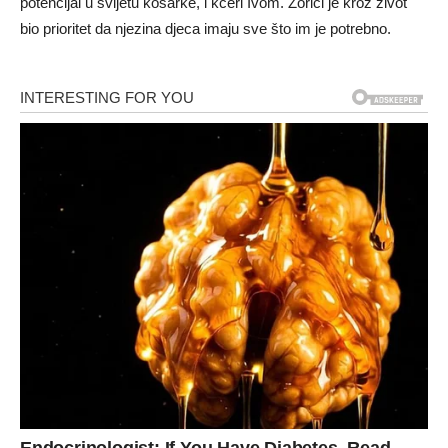
potencijal u svijetu košarke, i kćeri Ivom. Zorici je kroz život
bio prioritet da njezina djeca imaju sve što im je potrebno.