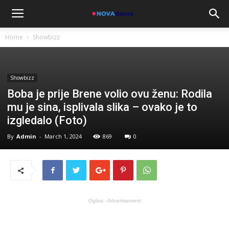
Home
Showbizz
Showbizz
Boba je prije Brene volio ovu ženu: Rodila
mu je sina, isplivala slika – ovako je to
izgledalo (Foto)
By
Admin
-
March 1, 2024
869
0
Oglasi - Advertisement