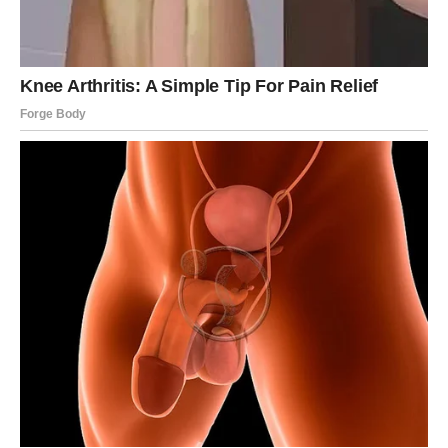
Ukrasite i poslužite:
Izvadite iz pećnice i ukrasite nasjeckanim svježim peršinom.
Pustite da se malo prohladi pa narežite na kocke i poslužite
vruće.
Prijedlozi usluga
Poslužiti lonac vruć uz svježu zelenu salatu ili zdjelu juhe za
potpuni obrok. Savršeno za doručak, ručak ili večeru.