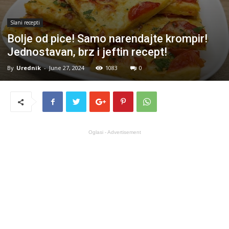
Slani recepti
Bolje od pice! Samo narendajte krompir!
Jednostavan, brz i jeftin recept!
By
Urednik
-
June 27, 2024
1083
0
Oglasi - Advertisement