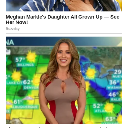
maslinovo ulje
poučiti
Pripremite krompir:
Krompir oguliti i krupno naribati.
Naribani krumpir potopite u zdjelu hladne vode oko 15 minuta
kako biste uklonili višak škroba.
Prženo povrće:
Zagrijte malo maslinovog ulja u tavi na srednje jakoj vatri.
Pirjajte poriluk ili luk narezan na kockice dok ne porumene,
oko 2-3 minute.
Skuhajte krumpir:
Naribani krumpir ocijedite i dodajte u lonac s pirjanim
porilukom.
Posolite i popaprite.
Kuhajte još 5 minuta, a zatim maknite s vatre.