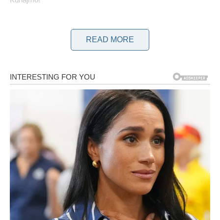
Vrijeme pripreme
Vrijeme pripreme: 20 minuta
READ MORE
Pecite: 35 minuta
Ukupno: 55 minuta
POTREBNI SASTOJCI:
4-5 srednjih krumpira
1 mrkva oguljena i naribana
1 poriluk ili glavica luka nasjeckana
2 jaja
1 šalica jogurta od vanilije
200 g (7 oz) pšeničnog brašna
3 rajčice, tanko narezane
naribani sir po izboru
svježi peršin, nasjeckani
Posoliti i popapriti po ukusu