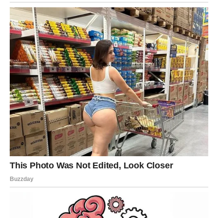
Spoji sve:
Pomiješajte smjesu od jogurta sa smjesom od krumpira dok
se dobro ne sjedini.
Pripremite za pečenje:
Zagrijte pećnicu na 360°F (180°C).
Lim za pečenje obložiti papirom za pečenje i malo premazati
maslinovim uljem.
Smjesu krumpira ravnomjerno rasporedite po limu za pečenje.
pećnica:
Pecite u prethodno zagrijanoj pećnici oko 25 minuta, odnosno
dok dno ne počne dobivati ​​zlatnosmeđu boju.
Dodajte dodatni sadržaj:
Izvadite pleh iz pećnice.
Na to poslažite narezane rajčice i pospite nasjeckanim sirom.
Vratite u pećnicu i pecite dok se sir ne otopi i porumeni, oko
10-15 minuta.