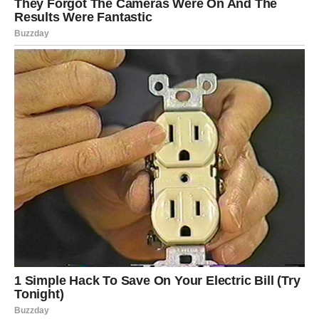
Pomiješajte povrće i krumpir:
U većoj zdjeli pomiješajte kuhani krumpir i pirjani poriluk ili luk.
Napravite tijesto:
U drugoj posudi umutiti jaja, jogurt, prstohvat soli i papra.
Postupno dodajte pšenično brašno i malo maslinovog ulja i
miješajte dok smjesa ne postane glatka.