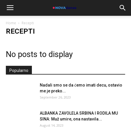
Home
Recepti
RECEPTI
No posts to display
Popularno
Nadali smo se da ćemo imati decu, ostavio
me je preko...
September 26, 2023
ALBANKA ZAVOLELA SRBINA I RODILA MU
SINA: Muž umire, ona nastavila...
August 14, 2023