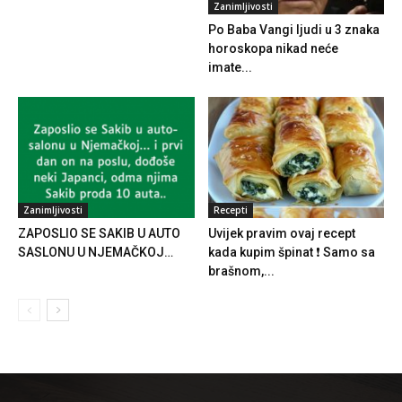
Zanimljivosti
Po Baba Vangi ljudi u 3 znaka
horoskopa nikad neće
imate...
Zanimljivosti
Recepti
ZAPOSLIO SE SAKIB U AUTO
Uvijek pravim ovaj recept
SASLONU U NJEMAČKOJ…
kada kupim špinat ❗ Samo sa
brašnom,...