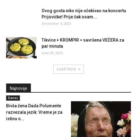
Ovog gosta niko nije očekivao na koncertu
Prijovićke! Prije čak osam...
December 4, 2023
Tikvice + KROMPIR = savršena VEČERA za
par minuta
June 29, 2025
Load more
Najnovije
Danas
Bivša žena Dada Polumente
razvezala jezik: Vreme je za
istinu o...