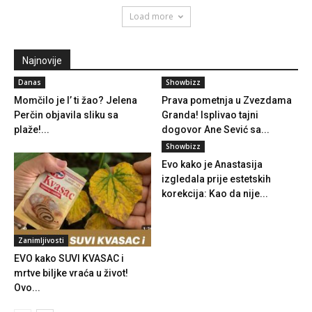
Load more
Najnovije
Danas
Showbizz
Momčilo je l’ ti žao? Jelena
Prava pometnja u Zvezdama
Perčin objavila sliku sa
Granda! Isplivao tajni
plaže!...
dogovor Ane Sević sa...
Showbizz
Evo kako je Anastasija
izgledala prije estetskih
korekcija: Kao da nije...
Zanimljivosti
EVO kako SUVI KVASAC i
mrtve biljke vraća u život!
Ovo...