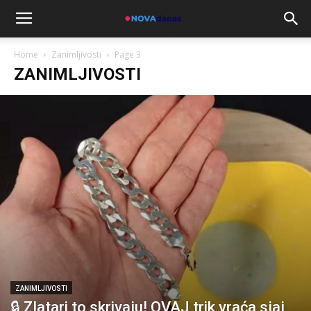
Home
Zanimljivosti
Page 3
ZANIMLJIVOSTI
ZANIMLJIVOSTI
🔒 Zlatari to skrivaju! OVAJ trik vraća sjaj