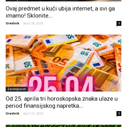
Ovaj predmet u kući ubija internet, a svi ga
imamo! Sklonite...
Urednik
-
April 28, 2026
0
Zanimljivosti
Od 25. aprila tri horoskopska znaka ulaze u
period finansijskog napretka...
Urednik
-
April 25, 2026
0