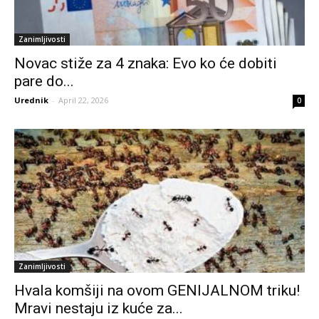
Zanimljivosti
Novac stiže za 4 znaka: Evo ko će dobiti
pare do...
Urednik
-
April 22, 2026
0
Zanimljivosti
Hvala komšiji na ovom GENIJALNOM triku!
Mravi nestaju iz kuće za...