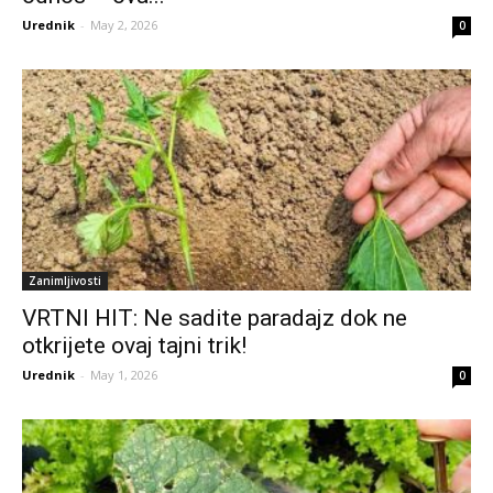
Urednik
-
May 2, 2026
0
Zanimljivosti
VRTNI HIT: Ne sadite paradajz dok ne
otkrijete ovaj tajni trik!
Urednik
-
May 1, 2026
0