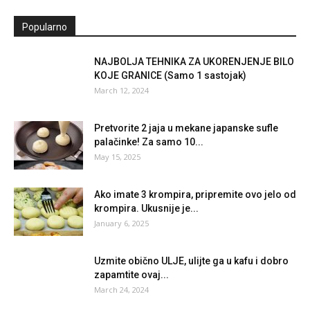
Popularno
NAJBOLJA TEHNIKA ZA UKORENJENJE BILO
KOJE GRANICE (Samo 1 sastojak)
March 12, 2024
Pretvorite 2 jaja u mekane japanske sufle
palačinke! Za samo 10...
May 15, 2025
Ako imate 3 krompira, pripremite ovo jelo od
krompira. Ukusnije je...
January 6, 2025
Uzmite obično ULJE, ulijte ga u kafu i dobro
zapamtite ovaj...
March 24, 2024