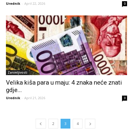
Urednik
-
April 22, 2026
0
Zanimljivosti
Velika kiša para u maju: 4 znaka neće znati
gdje...
Urednik
-
April 21, 2026
0
2
3
4