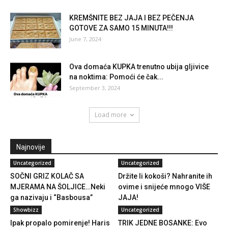
KREMŠNITE BEZ JAJA I BEZ PEČENJA
GOTOVE ZA SAMO 15 MINUTA!!!
June 7, 2024
Ova domaća KUPKA trenutno ubija gljivice
na noktima: Pomoći će čak...
September 3, 2024
Load more
Najnovije
Uncategorized
Uncategorized
SOČNI GRIZ KOLAČ SA
Držite li kokoši? Nahranite ih
MJERAMA NA ŠOLJICE…Neki
ovime i snijeće mnogo VIŠE
ga nazivaju i “Basbousa”
JAJA!
Showbizz
Uncategorized
Ipak propalo pomirenje! Haris
TRIK JEDNE BOSANKE: Evo