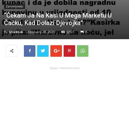
Zanimljivosti
“Čekam Ja Na Kasi U Mega Marketu U
Čačku, Kad Dolazi Djevojka”
By
Urednik
-
February 28, 2025
2297
0
Oglasi - Advertisement