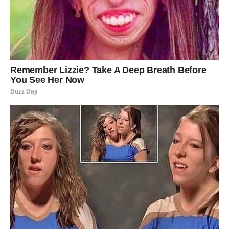
bijele čokolade. Za masnoću se može koristiti ili 150 grama
maslaca ili alternativno 200 mililitara slatkog vrhnja. Za
oplemenjivanje jela može se dodati ribana bijela čokolada ili
kokos te 3 velika lista oblatni.
KAKO PRIPREMITI NAJUKUSNIJE RAFAELO OBLATNE?
U zdjeli pomiješajte 10 bjelanjaka i šećer, dobro ih miksajući.
Nakon toga u smjesu od bjelanjaka lagano umiješajte suhe
sastojke izmiksane kuhačom. Sjedinjenu smjesu rasporedite
na dvije-tri oblatne i pecite na laganoj temperaturi 15 minuta. Ja
sam se odlučila da pečem sve tri oblatne istovremeno na 160
stupnjeva.
Pečene kore lagano pritiskati da se ne dignu. (Dostavio sam
dokaze.)
Za pripremu želatine uronite je u vodu da nabubri prema