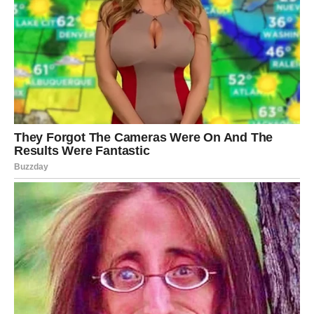
Za porciju od deset osoba potrebni sastojci su deset
bjelanjaka, 300 grama šećera, 300 grama nasjeckanog
kokosa i 150 grama brašna.
cream
Za recept je potrebno 700 mililitara mlijeka, 70 grama brašna
tip 400 (oštro) i 70 grama gustina. Dodatno, potrebno je 10
žumanjaka, 100 grama šećera, 10 grama želatine i 100 grama