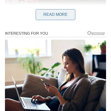
READ MORE
Blagajnica ju je upitala: “Svakako, trebam li spomenuti da je od
vas? Poznajete li je?” Djevojčica je odgovorila da joj je ovo prvi
susret sa ženom, iako je čula da žena nema sredstava da kupi
unuku čokoladu i da su došli samo po kruh i paštetu. Ne mogu
adekvatno izraziti koliko sam zadovoljan ovom gestom i
namjeravam je ponoviti čim se ukaže prilika.