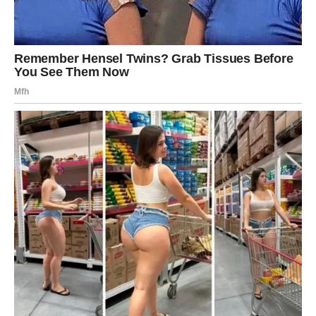
uputama na pakiranju. Za kremu odvojite dio mlijeka i dobro ga
sjedinite s brašnom, žumanjcima i šećerom. Ovu smjesu
postepeno ulijevati u kipuće mlijeko uz neprestano miješanje.
Nakon što su komponente dobro spojene, dodajte čokoladu i
nastavite kuhati na laganoj vatri 5 minuta.
Kad je krema kuhana, umiješajte želatinu i ostavite smjesu da
se ohladi uz neprestano miješanje da se ne stvori korica. Ja
obično stavim posudu u hladnu vodu i lagano miješam otprilike
pet minuta dok ne postigne hladniju temperaturu, a tada se
više neće stvoriti korica.