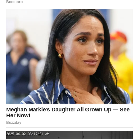
Ispitala sam široku lepezu recepata s kokosom; usprkos
tome, još nisam naišla na jedan koji bi podsjećao na ovu
specifičnu varijaciju.
POTREBNI SU NAM SLEDEĆI SASTOJCI: