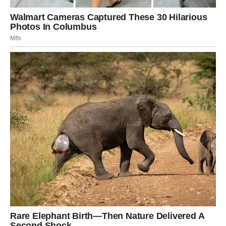
U dobro ohlađenu kremu umiješajte 200 ml tučenog slatkog
vrhnja; alternativno, ako se vrhnje ne preferira, umjesto njega
može se upotrijebiti 150 g maslaca. Na svaku koru rasporediti
trećinu kreme. Nakon što je gotova, tortu ukrasite naribanom
čokoladom ili kokosom; osim toga, možete odlučiti uključiti
glazuru ili čak šlag. Dopustite svojoj kreativnosti da procvjeta.
Kore počinju krckanjem koje podsjeća na dude, ali s
vremenom znatno omekšaju. Ja preferiram hrskavu teksturu,
u kojoj i vi uživate. Dodatno, želio bih napomenuti da se proces
pečenja kora može prilagoditi vašoj pećnici; moj, posebno, ima
relativno snažan grijač.
Ove oblatne su toliko ukusne da ćete ih poželjeti svaki dan