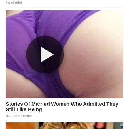
gnojivom biljke treba prihranjivati ​​svakih 30 dana.
Povećajte učestalost gnojidbe tijekom proljetnih i ljetnih
mjeseci na otprilike svakih 10 dana. Prirodni spojevi i vitamini
koji se nalaze u kvascu učinkovito potiču rast biljaka.
To je razlog zašto stručnjaci u staklenicima i botaničkim
vrtovima često koriste ovo jednostavno gnojivo.