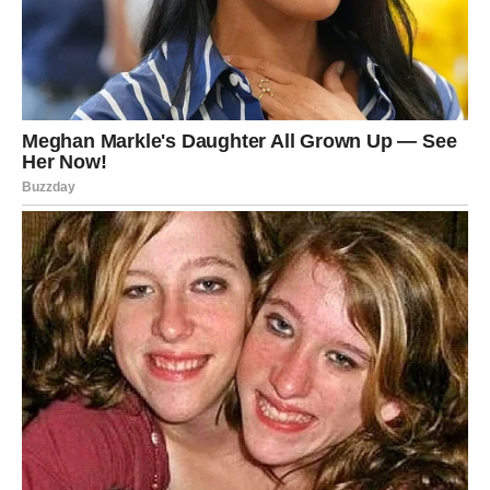
Oni služe kao izvanredni partneri u obogaćivanju tla za naše
biljke, posebno ruže. Važno je zapamtiti da uklonite mrtve,
osušene cvjetove kako biste omogućili prostor za novi rast i
održali ovaj stalni proces.
Iskorištene vrećice čaja pažljivo osušite, uklonite njihov
sadržaj i ugradite ih u zemlju.
Proces je iznimno jednostavan i učinkovit, a uključuje koru od
banane i ljusku od jaja.
Nemojte bacati kore od banane ili ljuske jaja, jer sadrže bitne
hranjive tvari koje su vrlo korisne za biljke.
Zbog njihovog doprinosa, očekuje se da će snažno
napredovati i obilno cvjetati. Narežite koru banane na male
komadiće i ostavite da se osuši.
Ljuske jajeta prije upotrebe potrebno je dobro oprati, dobro
osušiti, a zatim samljeti u fini prah, na primjer u mlinu za kavu.