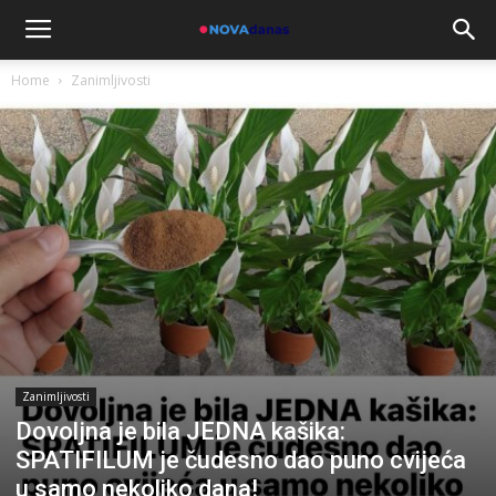
Home
Zanimljivosti
Zanimljivosti
Dovoljna je bila JEDNA kašika:
SPATIFILUM je čudesno dao puno cvijeća
u samo nekoliko dana!