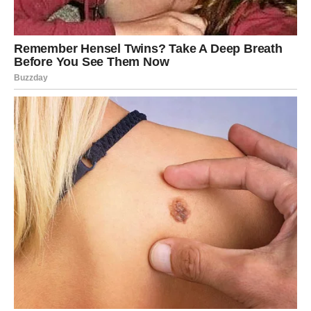
Također se može koristiti osušeni talog kave. Pomiješajte sve
sastojke u posudi i ugradite ih u supstrat.
Također se mogu koristiti za formuliranje otopine za
navodnjavanje biljaka.
cloves
Bogati željezom mogu poslužiti kao izuzetna pomoć u uzgoju
biljaka. Preporučljivo je staviti minimalno 3 ili 4 češnja u tlo.
Kada se biljka zalijeva, ona oslobađa željezo u tlo, čime se
poboljšava zdravlje i snaga biljke. Ovaj proces služi kao
čudesan eliksir za sve što cvjeta.
Može se napraviti od najlakše dostupnih sastojaka u vašoj
kuhinji, a zauzvrat će vaše sobne biljke procvjetati
zadivljujućim cvjetovima.
Potrebni su sljedeći sastojci: 1 litra tople vode, 1 žlica šećera i