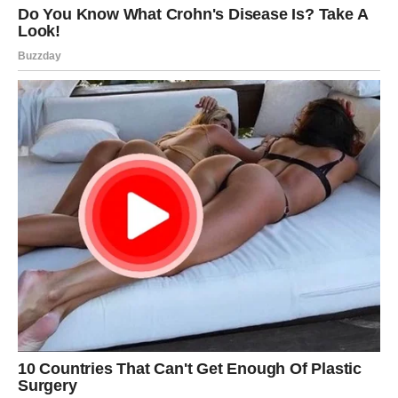
10 grama kvasca.
Procedure:
Pomiješajte kvasac s toplom vodom, dodajte šećer i dobro
promiješajte. Ostavite smjesu da odstoji na toplom dva sata.
Otopinu je potrebno razrijediti vodom sobne temperature u
omjeru 1:5. Tijekom jesenskih i zimskih mjeseci ovim