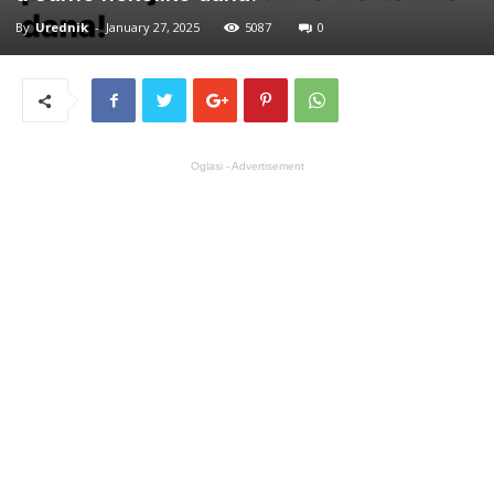
By
Urednik
-
January 27, 2025
5087
0
Oglasi - Advertisement