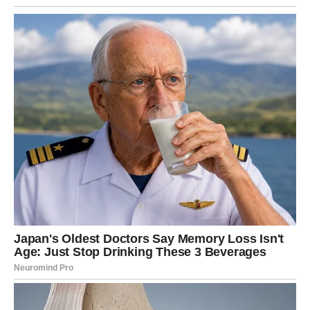
Mljeveni cimet stavite u posudu i dodajte vodu. Smjesu dobro
promiješajte prije nanošenja na korijenje biljaka.
Ovo gnojivo je prikladno za cvjetne i necvjetne vrste biljaka.
Cimet posjeduje obilje esencijalnih nutrijenata, uključujući
fosfor, kalcij, kalij, željezo, natrij, cink i magnezij. Obuhvaća
gotovo sve potrebne elemente za optimalan rast biljaka.
To će olakšati njegovo ponovno cvjetanje, osiguravajući da
proces cvjetanja i dalje traje.
Nadalje, posjeduje fungicidna svojstva, čime štiti vaše biljke od
niza bolesti i štetnika. Osim toga, cimet je bogat esencijalnim
nutrijentima korisnim za biljke, pa ga je preporučljivo
primjenjivati ​​barem jednom tjedno.