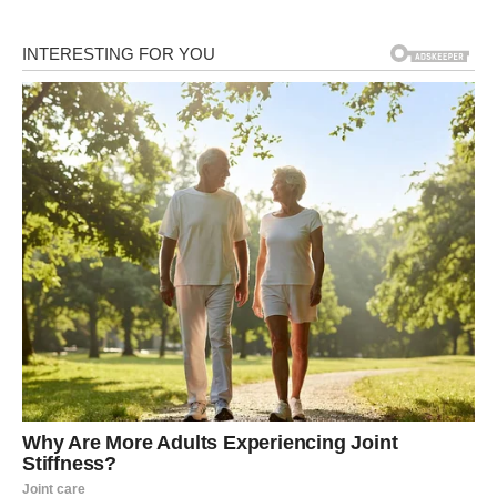
promovirati cvjetanje tratinčica, ljubičica i raznih drugih sobnih
biljaka.
Za pripremu gnojiva od cimeta potrebni su sljedeći sastojci: 1
litra vode i 1 čajna žličica mljevenog cimeta.
Procedure: