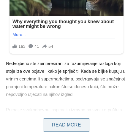
Nedvojbeno ste zainteresirani za razumijevanje razloga koji
stoje iza ove pojave i kako je spriječiti. Kada se biljke kupuju u
vrtnim centrima ili supermarketima, podvrgavaju se značajnoj
promjeni temperature nakon što se donesu kući, što može
nepovoljno utjecati na njihov izgled.
Primajte svakodnevnu inspiraciju izravno na svoju e-poštu s
kompilacijom najiznimnijih ideja.
READ MORE
Zadovoljstvo nam je ponuditi vam dragocjena saznanja o
prirodnim gnojivima s YouTube kanala Roh Homes, koja će