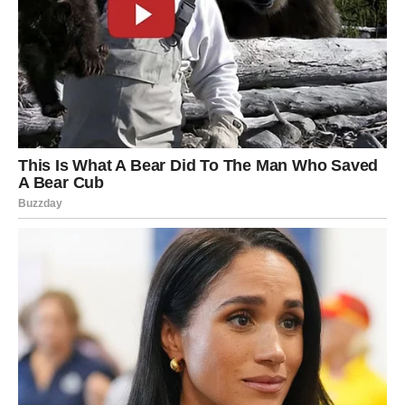
Dodatne informacije možete pronaći u videu priloženom na
kraju članka. Postoje i druga prirodna gnojiva koja su vrlo
učinkovita.
Ako redovito pijete čaj, savjetuje se da ne bacate iskorištene
vrećice čaja.