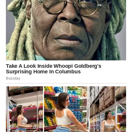
Umasirajte: Nanesite kremu na kožu i nježno utrljajte dok se
potpuno ne upije. Jutarnja rutina: Ujutro operite kožu hladnom
vodom.
Za optimalne rezultate, koristite svakodnevno. Prije nanošenja