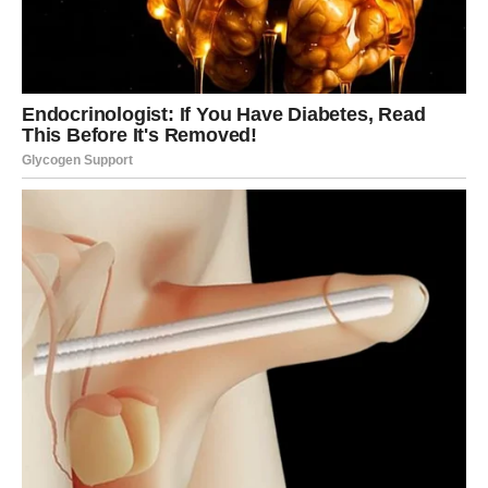
Ekstrahirajte sok od đumbira:
Naribajte 150 g svježeg đumbira nakon što ste ga ogulili, a
zatim istisnite sok tako što ćete iscijediti naribani đumbir.
Ulijte sok od đumbira u malu posudu za umake. Zatim
pripremite osnovnu kremu kuhanjem.
Pomiješajte 50 ml ružine vodice i 1 žlicu kukuruznog škroba
sa sokom od đumbira. Stavite lonac na laganu vatru i