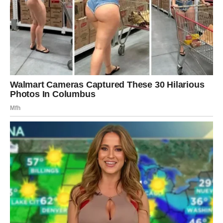
napravite alergotest tako da malu količinu stavite na unutarnju
stranu ruke i pričekate 30 minuta.
Koristite ovu nježnu masku za čišćenje od đumbira za
pripremu kože prije nanošenja kreme, jer pomaže u uklanjanju
nečistoća i poboljšava upijanje.
Sastojci
Pomiješajte preostali naribani đumbir od cijeđenja s
maslinovim uljem (1 žlica), prirodnim medom (2 žlice) i
kurkumom (1/4 žličice). Nanesite obilan sloj ove mješavine
kao masku na lice, vrat i dekolte.
Ostavite da odstoji 20 minuta, zatim isperite toplom vodom.
Razlozi zbog kojih je ovaj recept učinkovit Ključne prednosti
sastojaka Đumbir: Prepun antioksidansa, đumbir potiče
proizvodnju kolagena, smanjuje upale i povećava elastičnost
kože.