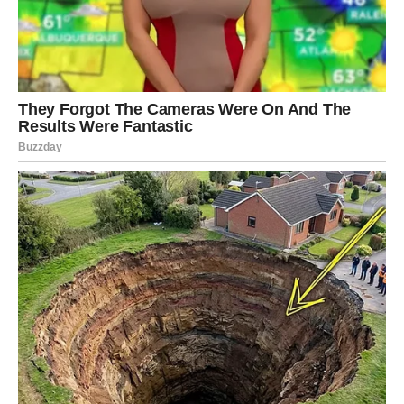
Ružina vodica: umiruje kožu, umanjuje crvenilo i pruža
osvježavajući miris.
Kukuruzni škrob služi kao prirodni zgušnjivač i smatra se
blagom alternativom botoksu. Aloe vera gel pruža hidrataciju i
umirujuće djelovanje na kožu, bori se protiv akni, smanjuje
efekte opeklina od sunca i poboljšava cjelokupni sjaj kože.
Ulje slatkog badema hrani kožu vitaminima A i E, pomaže
omekšati i izgladiti bore. Med pruža duboku hidrataciju, ima
antibakterijska svojstva i pomaže u pomlađivanju kože.
Maslinovo ulje: povećava razinu vlage i štiti kožnu barijeru.
Kurkuma: posvjetljuje ton kože i smanjuje hiperpigmentaciju.
Mjere predostrožnosti
Test alergije:
Provedite test flastera prije pune primjene kako
biste spriječili moguće reakcije. Posavjetujte se s liječnikom: