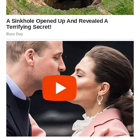
ako imate osjetljivu kožu ili imate zdravstvenih problema, prije
uporabe potražite savjet dermatologa.
Ovaj nježan, ali učinkovit lijek protiv starenja spaja najfinije
prirodne sastojke u prirodno rješenje za njegu kože.
Dosljednim pridržavanjem rutine možete doživjeti mekšu,
glatkiju i blistaviju kožu!
Budite zdravi i sjajni!