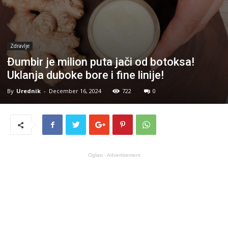
Zdravlje
Đumbir je milion puta jači od botoksa!
Uklanja duboke bore i fine linije!
By
Urednik
-
December 16, 2024
722
0
Oglasi - Advertisement