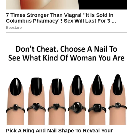
neprestano miješajte dok smjesa ne dobije gustu, kremastu
strukturu.
Smjesu maknite s vatre i ulijte u posudu. Ostavite da se
potpuno ohladi.
Uključite gel aloe vere:
Pomoću blendera izvucite gel iz 100 grama svježih listova aloe
vere. Gel od aloe vere poznat je po svojim svojstvima koja se
odnose na izbjeljivanje, hidrataciju i usporavanje starenja.
Nakon što se mješavina đumbira ohladila, dodajte 4 žlice gela
aloe vere. 4. Završna obrada bademovim uljem:
U smjesu dodajte 1 žličicu ulja slatkog badema. Sve sastojke
temeljito izmiješajte dok ne dobijete glatku konzistenciju.