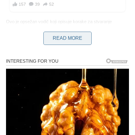
Ovo je opsežan vodič koji opisuje korake za stvaranje
učinkovite kreme protiv starenja zajedno s maskom za
čišćenje kako bi se poboljšali njezini učinci.
READ MORE
Recept i komponente za kremu od đumbira koja pomaže u
borbi protiv starenja.
POTREBNI SASTOJCI:
Sastojci:
– Svježi đumbir (150 g)
– Ružina vodica (50 ml)
– kukuruzni škrob (1 žlica)
– Aloe vera gel (100 g)
– ulje slatkog badema (1 žličica)
Koraci pripreme: