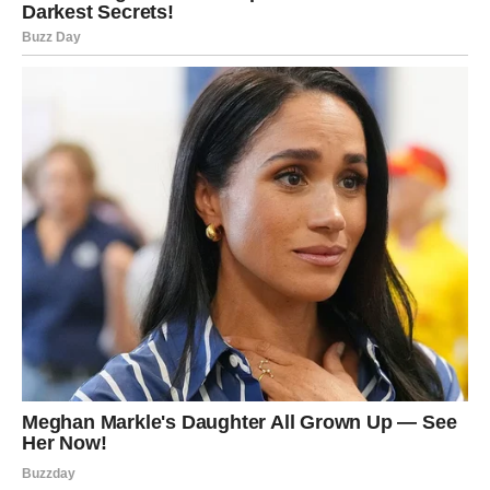
Skladištenje:
Premjestite kremu u čistu staklenu posudu. Dobro zatvorite i
držite na hladnom mjestu.
Upute za korištenje pripravka za kremu od đumbira protiv
starenja: Prije upotrebe kreme očistite kožu prema dolje
navedenom receptu za masku od đumbira. Primjena: Obilno
nanesite kremu na lice, vrat i dekolte svaku večer prije
spavanja.