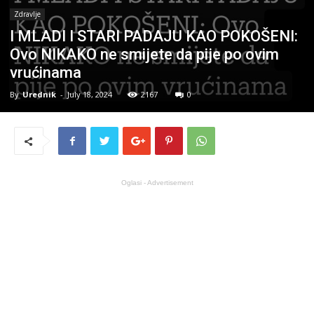
Zdravlje
I MLADI I STARI PADAJU KAO POKOŠENI:
Ovo NIKAKO ne smijete da pije po ovim
vrućinama
By
Urednik
-
July 18, 2024
2167
0
Oglasi - Advertisement