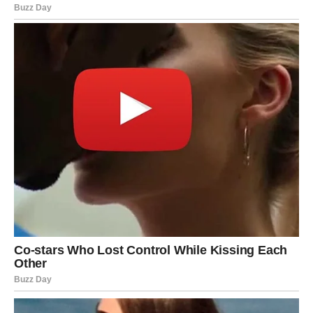
termoregulaciji.
Za osobe s kardiovaskularnim bolestima ključna je zdrava
prehrana, osobito u danima kada su temperature visoke.
Liječnici preporučuju konzumaciju obilja voća, povrća i ribe, a
unos slatke i masne hrane svesti na minimum.
Osim toga, ključno je uzeti u obzir vrstu tekućine koja se
konzumira, jer određeni izbori mogu potencijalno pogoršati