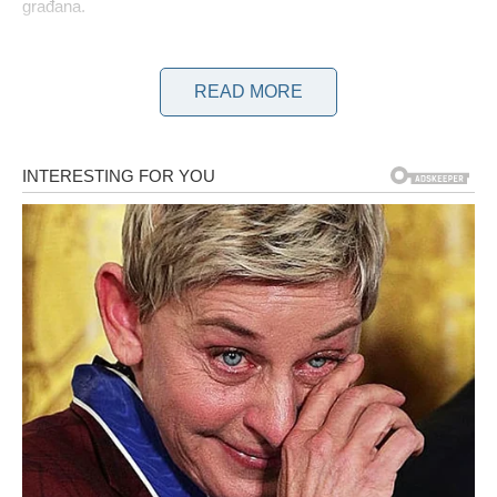
građana.
READ MORE
Tijekom razdoblja visokih temperatura i toplinskih valova,
važno je prepoznati da su osobe s kroničnim bolestima
suočene s najvećim rizikom, osobito kada zrak postane
pretjerano vlažan, doseže 70 posto ili više. Kako bi zaštitili