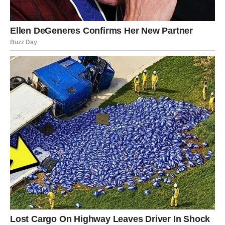
srce, stručnjaci ističu tri bitne smjernice: održavanje optimalne
razine hidratacije, traženje utočišta u sjenovitim područjima i
suzdržavanje od naporne tjelesne aktivnosti.
Porast temperature potiče širenje krvnih žila, što dovodi do
pada krvnog tlaka. Posljedično, mogu se pojaviti simptomi
niskog krvnog tlaka, poput slabosti, vrtoglavice i nedostatka
zraka, što povremeno rezultira privremenim gubitkom svijesti.
Nažalost, zdravstveni djelatnici dobro su svjesni porasta broja
kardiovaskularnih bolesnika koji se obično događa tijekom
ljetne sezone.
Tijekom ovog tekućeg toplinskog vala, koji traje gotovo dva
tjedna, došlo je do porasta broja osoba koje traže liječničku
pomoć zbog akutnog infarkta miokarda i pogoršanja već
postojećih stanja. Prema riječima prof. dr. Petra Otaševića s
Instituta za kardiovaskularne bolesti Dedinje, najugroženiji su
ljudi koji su starije ili mlađe osobe s poteškoćama u