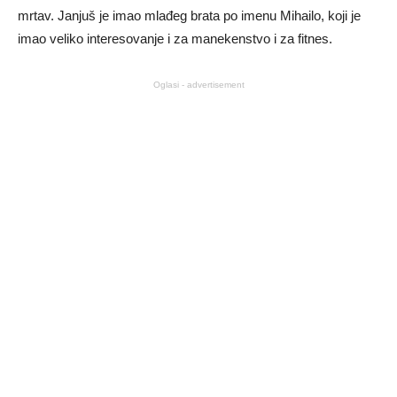
mrtav. Janjuš je imao mlađeg brata po imenu Mihailo, koji je
imao veliko interesovanje i za manekenstvo i za fitnes.
Oglasi - advertisement