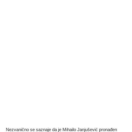
Nezvanično se saznaje da je Mihailo Janjušević pronađen