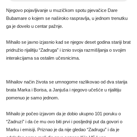
Njegovo pojavljivanje u muzičkom spotu pjevačice Dare
Bubamare o kojem se naširoko raspravlja, u jednom trenutku
ga je dovelo u centar pažnje.
Mihailo se javno izjasnio kad se njegov deset godina stariji brat
pridružio rijalitiju “Zadruga” i iznio svoja razmišljanja o svojim
interakcijama sa ostalim učesnicima.
Mihailov način života se umnogome razlikovao od dva starija
brata Marka i Borisa, a Janjuša i njegovo učešće u rijalitiju
pomenuo je samo jednom.
Mihailo je počeo izjavom da je dobio ukupno 101 poruku o
“Zadruzi” i da će mu ovo biti prvi i posljednji put da govori o
Marku i emisiji. Priznao je da nije gledao “Zadrugu” i da je