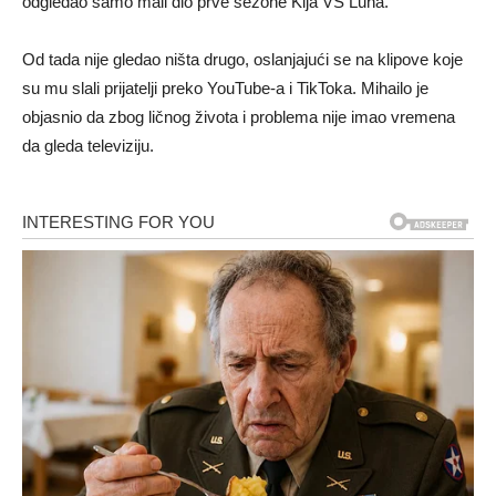
odgledao samo mali dio prve sezone Kija VS Luna.
Od tada nije gledao ništa drugo, oslanjajući se na klipove koje
su mu slali prijatelji preko YouTube-a i TikToka. Mihailo je
objasnio da zbog ličnog života i problema nije imao vremena
da gleda televiziju.