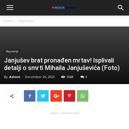
Home
Najnovije
Najnovije
Janjušev brat pronađen mrtav! Isplivali
detalji o smrti Mihaila Janjuševića (Foto)
By
Admin
-
December 26, 2023
3668
0
Oglasi - Advertisement