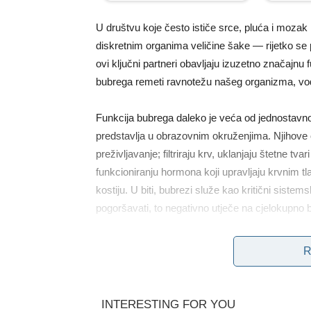
U društvu koje često ističe srce, pluća i moza
diskretnim organima veličine šake — rijetko se 
ovi ključni partneri obavljaju izuzetno značajnu
bubrega remeti ravnotežu našeg organizma, vo
Funkcija bubrega daleko je veća od jednostavno
predstavlja u obrazovnim okruženjima. Njihove o
preživljavanje; filtriraju krv, uklanjaju štetne tva
funkcioniranju hormona koji upravljaju krvnim t
kostiju. U biti, bubrezi služe kao kritični siste
pogoršavati, to negativno utječe na cjelokupno bl
Značajna prijetnja koju predstavlja bolest bubre
R
stanje često napreduje bez uzroka boli ili jasn
mogu godinama izdržati sa smanjenom funkcijom
njihovim tijelima.