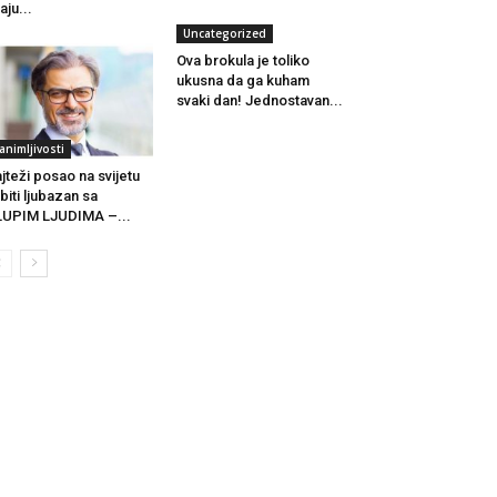
daju...
Uncategorized
Ova brokula je toliko
ukusna da ga kuham
svaki dan! Jednostavan...
animljivosti
jteži posao na svijetu
 biti ljubazan sa
UPIM LJUDIMA –...