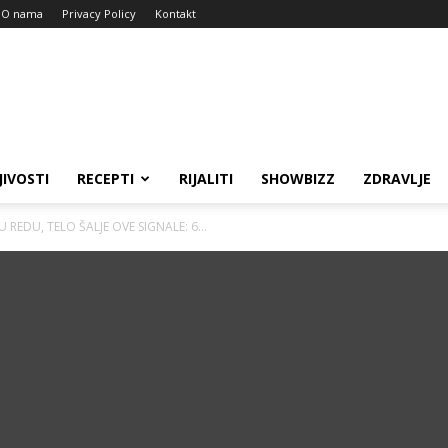
O nama
Privacy Policy
Kontakt
JIVOSTI
RECEPTI
RIJALITI
SHOWBIZZ
ZDRAVLJE
REDU, TELO ŠALJE OVE SIGNALE: 6...