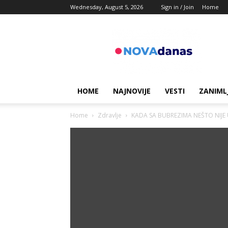
Wednesday, August 5, 2026
Sign in / Join
Home
Novadanas
HOME
NAJNOVIJE
VESTI
ZANIML
Home
Zdravlje
KADA SA BUBREZIMA NEŠTO NIJE U 