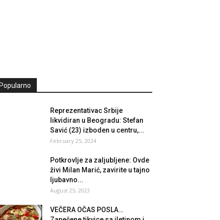
Popularno
Reprezentativac Srbije
likvidiran u Beogradu: Stefan
Savić (23) izboden u centru,...
February 25, 2024
Potkrovlje za zaljubljene: Ovde
živi Milan Marić, zavirite u tajno
ljubavno...
August 25, 2023
VEČERA OČAS POSLA…
Zapečene tikvice sa iletinom i