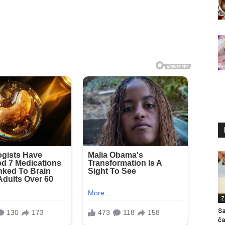
Z
Sa
ča