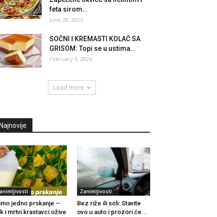
feta sirom…
June 28, 2025
SOČNI I KREMASTI KOLAČ SA
GRISOM: Topi se u ustima…
February 9, 2026
Load more
Najnovije
animljivosti
Zanimljivosti
mo jedno prskanje –
Bez riže ili soli: Stavite
k i mrtvi krastavci ožive
ovo u auto i prozori će...