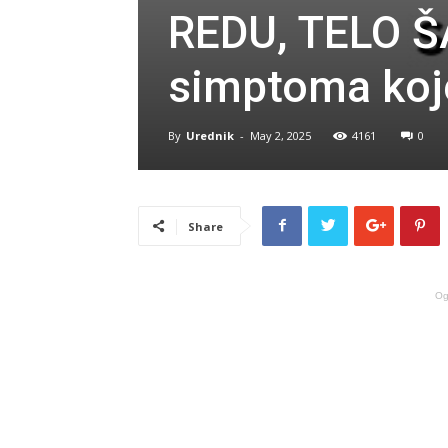
REDU, TELO Š
simptoma koje
By
Urednik
-
May 2, 2025
4161
0
Share
Og