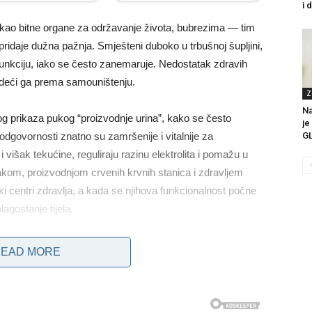
i 
k kao bitne organe za održavanje života, bubrezima — tim
pridaje dužna pažnja. Smješteni duboko u trbušnoj šupljini,
 funkciju, iako se često zanemaruje. Nedostatak zdravih
deći ga prema samouništenju.
Z
Na
g prikaza pukog “proizvodnje urina”, kako se često
je
dgovornosti znatno su zamršenije i vitalnije za
GL
ri i višak tekućine, reguliraju razinu elektrolita i pomažu u
lakom, proizvodnjom crvenih krvnih stanica i zdravljem
mski centri zdravlja, a kada se njihova funkcionalnost počne
agostanje tijela.
ga leži u njenim prikrivenim i tihim karakteristikama. Ovo
EAD MORE
ih simptoma sve dok ne dosegne kasniju fazu. Pojedinci
 bubrega, nesvjesni ozbiljnog pada koji se događa u