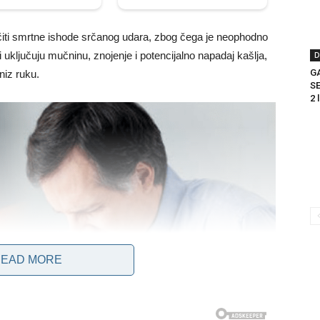
ti smrtne ishode srčanog udara, zbog čega je neophodno
ljučuju mučninu, znojenje i potencijalno napadaj kašlja,
D
G
 niz ruku.
SE
2 
EAD MORE