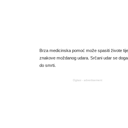
Brza medicinska pomoć može spasiti živote tij
znakove moždanog udara. Srčani udar se događa
do smrti.
Oglasi - advertisement