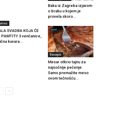
Baka iz Zagreba izjavom
o braku u kojem je
provela skoro...
anas
ALA SVADBA KOJA ĆE
 PAMTITI! 3 venčanice,
lična kuvara...
Recepti
Mesar otkrio tajnu za
najsočnije pečenje:
Samo premažite meso
ovom tečnošću...