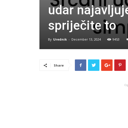
udar najavljuj
spriječite to
By
Urednik
-
December 13, 2024
9453
Share
Og