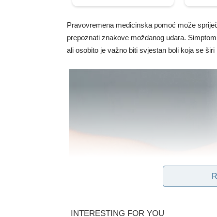
Pravovremena medicinska pomoć može spriječi
prepoznati znakove moždanog udara. Simptomi uk
ali osobito je važno biti svjestan boli koja se širi
R