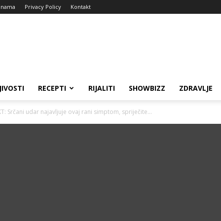
 nama
Privacy Policy
Kontakt
JIVOSTI
RECEPTI
RIJALITI
SHOWBIZZ
ZDRAVLJE
Srčani udar najavljuje ovaj rani simptom, spriječite...