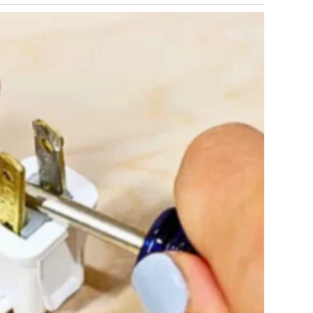
čno, to je lijeva ruka; međutim, medicinski stručnjaci
ti ozbiljno. Osim toga, nelagoda koja se širi u vrat i donju