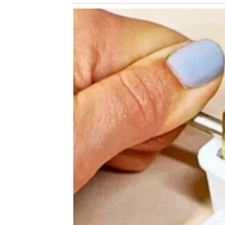
Koja ruka osjeća bol tijekom srčanog udara? Tipi
ukazuju da bol u desnoj ruci također treba shvati
čeljust služi kao znak upozorenja.
BONUS ČLANAK: