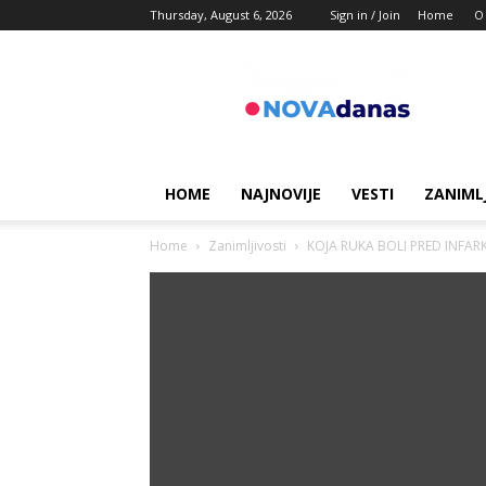
Thursday, August 6, 2026
Sign in / Join
Home
O
Novadanas
HOME
NAJNOVIJE
VESTI
ZANIML
Home
Zanimljivosti
KOJA RUKA BOLI PRED INFARKT: 