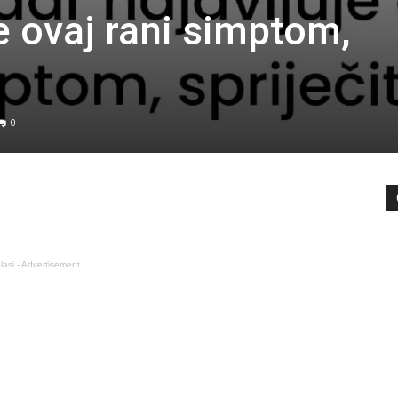
e ovaj rani simptom,
0
lasi - Advertisement