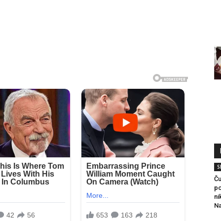
S
Ču
po
ni
Na