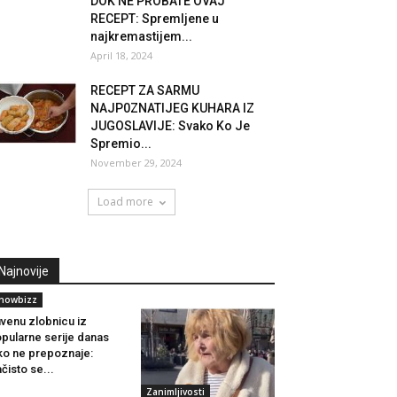
DOK NE PROBATE OVAJ
RECEPT: Spremljene u
najkremastijem...
April 18, 2024
RECEPT ZA SARMU
NAJP0ZNATIJEG KUHARA IZ
JUGOSLAVIJE: Svako Ko Je
Spremio...
November 29, 2024
Load more
Najnovije
howbizz
venu zlobnicu iz
pularne serije danas
ko ne prepoznaje:
čisto se...
Zanimljivosti