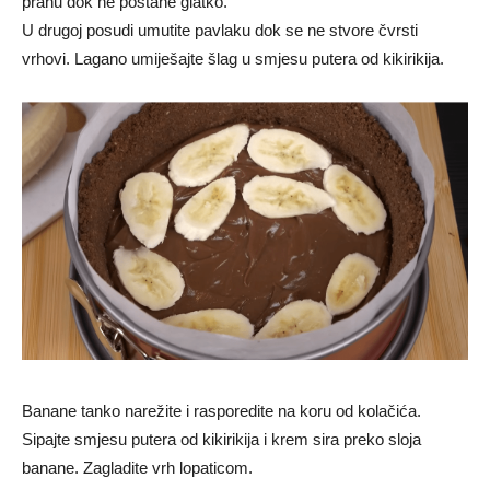
prahu dok ne postane glatko.
U drugoj posudi umutite pavlaku dok se ne stvore čvrsti
vrhovi. Lagano umiješajte šlag u smjesu putera od kikirikija.
Banane tanko narežite i rasporedite na koru od kolačića.
Sipajte smjesu putera od kikirikija i krem ​​sira preko sloja
banane. Zagladite vrh lopaticom.