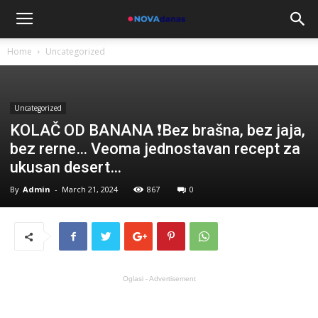
Home
Uncategorized
Uncategorized
KOLAČ OD BANANA ❗Bez brašna, bez jaja,
bez rerne… Veoma jednostavan recept za
ukusan desert…
By
Admin
-
March 21, 2024
867
0
Oglasi - Advertisement