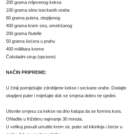
200 grama mljevenog keksa
100 grama sitno iseckanih oraha
80 grama putera, otopljenog
400 grama krem ​​sira, omekšanog
200 grama Nutelle
50 grama šećera u prahu
400 mililitara kreme
Čokoladni sirup (opciono)
NAČIN PRIPREME:
U činiji pomiješajte zdrobljene kekse i seckane orahe. Dodajte
otopljeni puter i miješajte dok se smjesa dobro ne sjedini.
Utisnite smjesu za kekse na dno kalupa da se formira kora.
Ohladite u frižideru najmanje 30 minuta.
U velikoj posudi umutite krem ​​sir, puter od kikirikija i šećer u