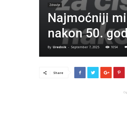
Zdravlje
Najmoćniji min
nakon 50. god
By
Urednik
-
September 7, 2025
1054
Share
Og