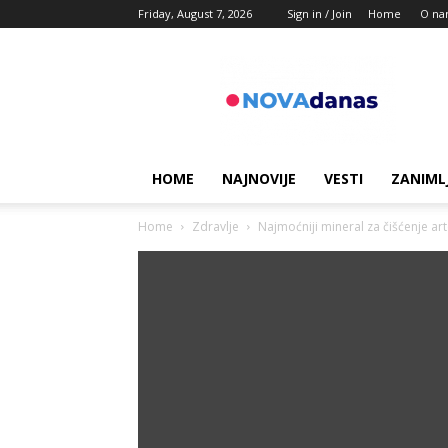
Friday, August 7, 2026
Sign in / Join
Home
O na
Novadanas
HOME
NAJNOVIJE
VESTI
ZANIML
Home
Zdravlje
Najmoćniji mineral za čišćenje art