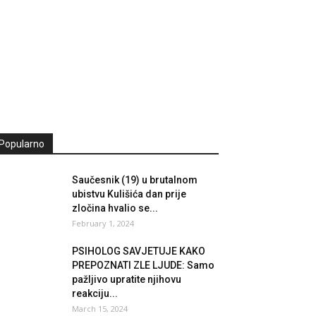
Popularno
Saučesnik (19) u brutalnom
ubistvu Kulišića dan prije
zločina hvalio se...
February 1, 2024
PSIHOLOG SAVJETUJE KAKO
PREPOZNATI ZLE LJUDE: Samo
pažljivo upratite njihovu
reakciju...
March 15, 2024