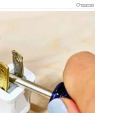
nih žila uključuju kalcijev aspartat, vitamine D3 i K2 te krom
 za čišćenje arterija: sardine s kostima, brazilski oraščići,
e suncokreta i pivski kvasac.
ela vjere i uloga discipline i duhovnosti u promicanju
je integrirati odgovarajuću prehranu, dodatke prehrani i
avjet stručnjaka prije početka bilo kakvog režima liječenja ili
STAN, POSEBNO ZA ŽENE