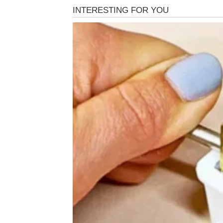
Minerali i suplementi koji pridonose zdravlju krv
i selen. Sljedeće namirnice smatraju se korisnima
brokula, češnjak, kelj, zelena paprika, sjemenk
Smjernice o usvajanju zdravog načina života, nač
općeg blagostanja.
Za postizanje optimalnih rezultata preporučljivo 
biljne lijekove; međutim, uvijek treba potražiti s
suplementacije.
BONUS ČLANAK:
ČAJ OD NEVENA – NEVJEROVATNO KORI