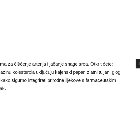
za čišćenje arterija i jačanje snage srca. Otkrit ćete:
razinu kolesterola uključuju kajenski papar, zlatni tuljan, glog
 kako sigurno integrirati prirodne lijekove s farmaceutskim
lak.