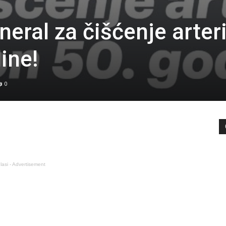
eral za čišćenje arteri
ine!
0
lasi - Advertisement