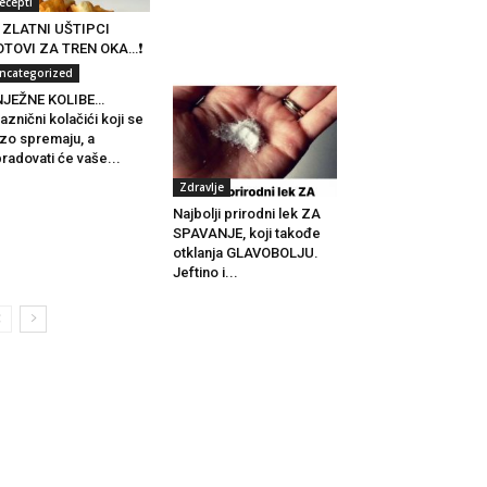
ecepti
 ZLATNI UŠTIPCI
OTOVI ZA TREN OKA…❗
ncategorized
NJEŽNE KOLIBE…
aznični kolačići koji se
zo spremaju, a
radovati će vaše...
Zdravlje
Najbolji prirodni lek ZA
SPAVANJE, koji takođe
otklanja GLAVOBOLJU.
Jeftino i...