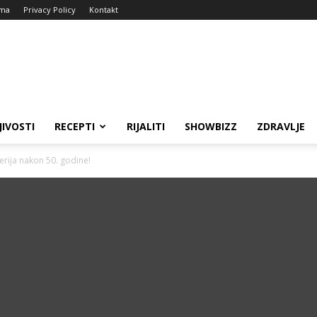
ma
Privacy Policy
Kontakt
JIVOSTI
RECEPTI
RIJALITI
SHOWBIZZ
ZDRAVLJE
erija nakon 50. godine!