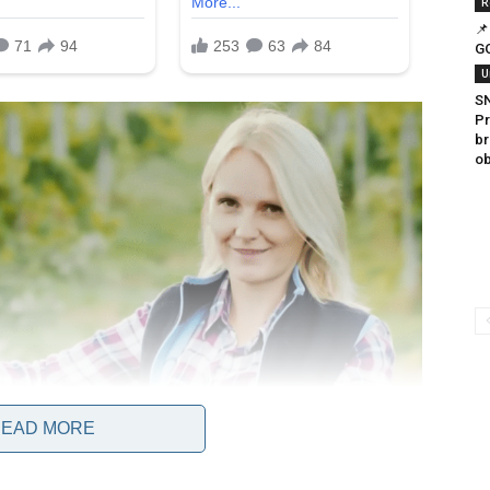
R
📌
G
U
S
Pr
br
ob
EAD MORE