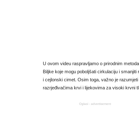
U ovom videu raspravljamo o prirodnim metodama 
Biljke koje mogu poboljšati cirkulaciju i smanjiti 
i cejlonski cimet. Osim toga, važno je razumjeti
razrjeđivačima krvi i lijekovima za visoki krvni t
Oglasi - advertisement