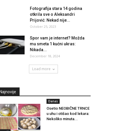
Fotografija stara 14 godina
otkrila sve o Aleksandri
Prijović: Nekad nije...
October 25, 2023
Spor vam je internet? Možda
mu smeta 1 kućni ukras:
Nikada...
December 18, 2024
Load more
Najnovije
Danas
Osetio NEOBIČNE TRNCE
u uhu i otišao kod lekara:
Nekoliko minuta...