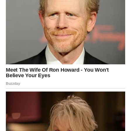
Kruh se bez sumnje s razlogom smatra glavnom hranom. Za
početak, može se pohvaliti bogatstvom vlakana bogatih