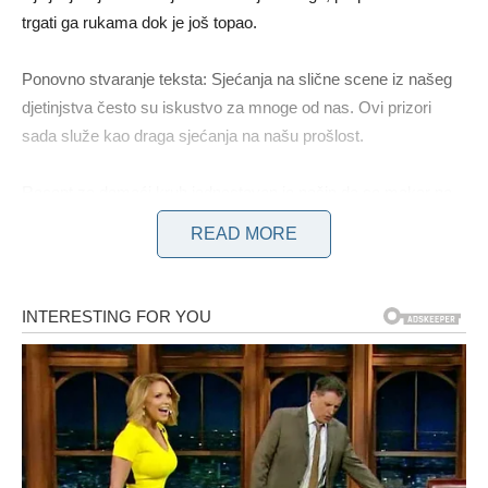
trgati ga rukama dok je još topao.
Ponovno stvaranje teksta: Sjećanja na slične scene iz našeg
djetinjstva često su iskustvo za mnoge od nas. Ovi prizori
sada služe kao draga sjećanja na našu prošlost.
Recept za domaći kruh jednostavan je način da se makar na
kratko vratite u djetinjstvo. I nakon svih ovih godina, aroma
READ MORE
svježe pečenog kruha ostaje nepromijenjena.
Potrebna količina brašna je oko 800 grama.
Za postizanje optimalnih rezultata preporučuje se količina od
500 do 600 mililitara mlake vode.