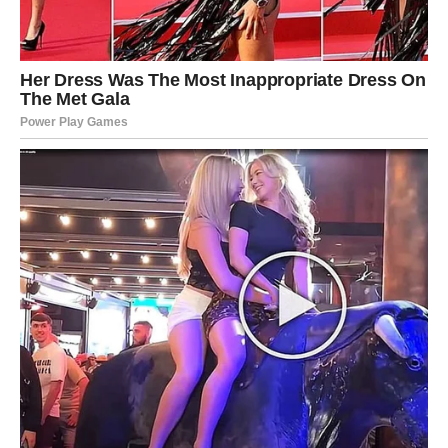
Jedna kockica svježeg kvasca.
Dvije manje porcije soli.
Jedna žlica šećera.
Za početak brašno treba prosijati i staviti u posudu za
miješanje. U brašno treba izmrviti kvasac i dodati ga zajedno
sa soli i šećerom.
Započnite dodavanjem mlake vode u smjesu i temeljito je
mijesite, pazeći da tijesto bude mekano. Kada je gotovo,
ostavite da odstoji neko vrijeme prije nego što ponovite