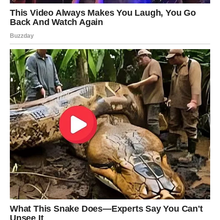
postupak miješenja. Promiješajte tijesto nakon svakog
miješenja, ostavite ga da se odmori prije nego što ponovite
postupak.
Nakon dobrog miješanja sastojaka još jednom dobro
promiješajte. Izmiješanu smjesu prebaciti u tepsiju. Važno je
prethodno podmazati lim za pečenje kako se ne bi lijepili.
Da biste napravili male rupe na površini tijesta, malim nožem ili
vilicom ga izbodite na više mjesta.
Nakon što je pećnica dosegla željenu temperaturu od 220
stupnjeva, stavite kruh unutra. Nakon što kruh izvadite iz
pećnice, poškropite ga vodom i ostavite da se ohladi nekoliko
minuta prekriven kuhinjskom krpom.