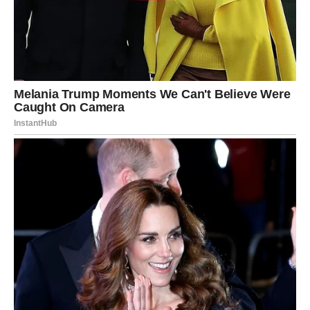
Međutim, treba napomenuti da ako se tijekom dana
konzumiraju druge namirnice koje sadrže žitarice, tada unos
kruha treba malo smanjiti taj dan.