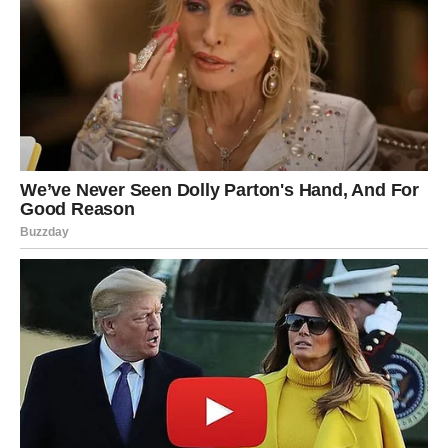
hranjivim tvarima koja igraju ključnu ulogu u održavanju
zdravih crijeva.
Nadalje, sastoji se od ugljikohidrata koji se postupno
oslobađaju, osiguravajući održivu energiju i sitost tijekom
duljeg vremenskog razdoblja.
Kruh nije samo izvor ugljikohidrata, on također sadrži razne
esencijalne mikronutrijente. Jedan takav mikronutrijent je folna
kiselina, koja igra vitalnu ulogu u sintezi DK, bitne komponente
za stvaranje molekula deoksiribonukleinske kiseline. Osim
toga, pokazalo se da konzumiranje folne kiseline smanjuje
vjerojatnost određenih oštećenja mozga.
Osobama u dobi od 19 do 50 godina, bez obzira na spol,
savjetuje se da ograniče dnevni unos kruha na šest kriški.