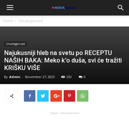
Home
Uncategorized
Uncategorized
Najukusniji hleb na svetu po RECEPTU
NAŠIH BAKA: Meko k’o duša, svi će tražiti
KRIŠKU VIŠE
By
Admin
-
November 27, 2023
232
0
Oglasi - Advertisement