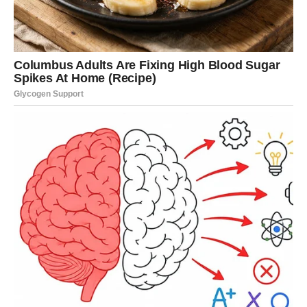
moja žena zauvijek boraviti u mojim mislima. Bol je duboka.
BONUS ČLANAK:
Istaknuti liječnik preporučuje da pojedinci konzumiraju 1
šalicu kako bi učinkovito očistili sluz iz nosnih prolaza,
prsa i pluća.
Ako se ne osjećate dobro i osjećate začepljenost nosa ili
nakupljanje sluzi u bronhima, razmislite o korištenju ovog
prirodnog lijeka. Uz samo nekoliko lako dostupnih sastojaka
kod kuće, mogli biste biti ugodno iznenađeni rezultatima.