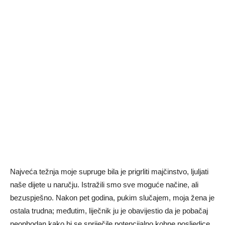
Najveća težnja moje supruge bila je prigrliti majčinstvo, ljuljati
naše dijete u naručju. Istražili smo sve moguće načine, ali
bezuspješno. Nakon pet godina, pukim slučajem, moja žena je
ostala trudna; međutim, liječnik ju je obavijestio da je pobačaj
neophodan kako bi se spriječile potencijalno kobne posljedice.