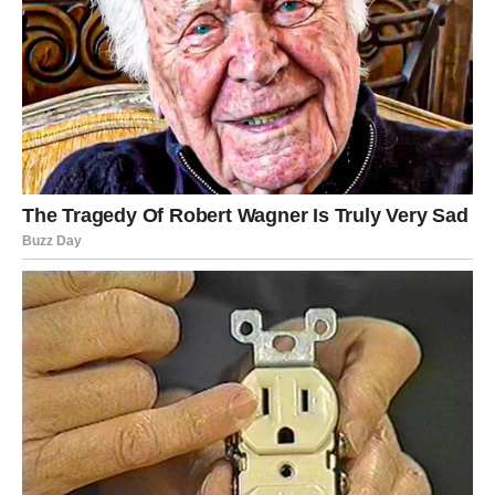
uključujući zaštitu stanica od oštećenja i smanjenje upale.
Njegova antibakterijska i protuupalna svojstva čine ga
neophodnim u borbi protiv sezonskih i raznih drugih bolesti.
Med služi kao bitna komponenta za optimalan rad
imunološkog sustava i djeluje kao trenutni lijek za upalu grla. U
kulinarstvu, kozmetici i prirodnoj medicini, med je zaista
neizostavan.
Posjeduje antibakterijska i protuupalna svojstva, pomažući u
zaštiti stanica od oštećenja uzrokovanih slobodnim radikalima.
Osim toga, služi kao učinkovit saveznik u održavanju zdrave
tjelesne težine. Nadalje, doprinosi borbi protiv infekcija i
smanjenju sluzi.