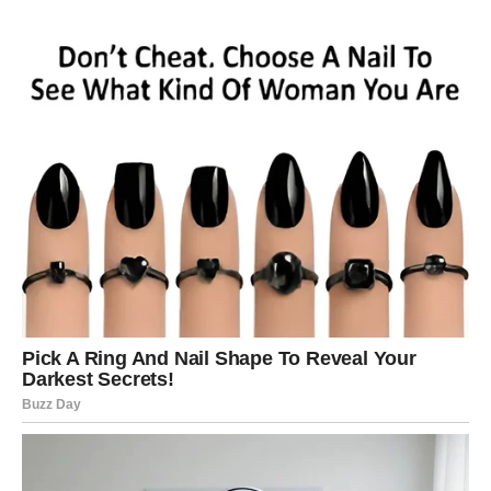
Dva recepta koja su sigurno neprivlačna kad je čovjeku loše.
Zahvaljujući receptu objavljenom na YouTube kanalu
motivationaldoc, ovaj napitak služi kao prirodni eliksir
namijenjen brzom izbacivanju sluzi iz sinusa i bronha.
Pruža trenutačno olakšanje i potiče opušteno disanje. Ovo je
izuzetno učinkovit eliksir za suzbijanje sluzi.
Potrebni su sljedeći sastojci: 1 šalica tople vode, sok od pola
limuna, 1 do 2 žličice kvalitetnog meda, 1 žlica maslinovog ulja
i 1/4 žličice mljevenog cimeta.
upute
Dodajte med i cimet u vodu i dobro promiješajte.
Umiješajte preostale sastojke, dobro promiješajte i
konzumirajte. Preporučljivo je piti ovaj napitak ujutro odmah