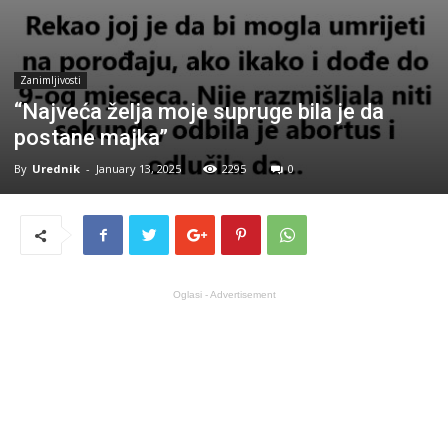
Zanimljivosti
“Najveća želja moje supruge bila je da
postane majka”
By
Urednik
-
January 13, 2025
2295
0
Oglasi - Advertisement