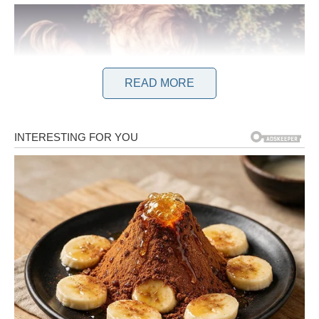
READ MORE
Postoji trenutak urezan u moje sjećanje, obilježen odlaskom
osobe koja je imala golemo značenje u mom životu, popraćen
dolaskom druge osobe koja će mi značiti sve. Ovaj neopisivi
osjećaj ne bih poželio nikome; Nadam se da ću biti zadnji koji
će izdržati takvo iskustvo.
Sutrašnji dan označava godišnjicu smrti moje supruge i
istovremeno prvi rođendan moje kćeri – NAŠE kćeri, jer će