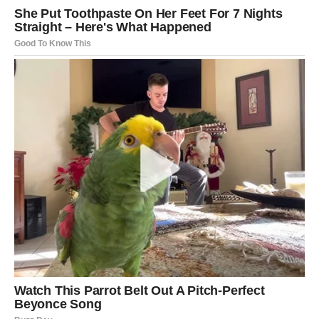
Osim toga, otkrijte jednostavnu metodu za ublažavanje
začepljenosti sinusa i uklanjanje sluzi. Neophodan sastojak je
morska sol. Za ovaj postupak trebat će vam: 300 grama
morske soli, tanki pamučni ručnik pogodan za pranje posuđa,
200 mililitara vode i 1 čajna žličica morske soli.
Postupak:
U lonac uspite 300 grama morske soli i stavite na štednjak.
Povisite temperaturu na otprilike 45°C. Rukom provjerite
temperaturu.
Temperatura bi trebala biti topla, podsjećati na pijesak na ljetnoj
plaži. Dodatno pripremite tanki pamučni ručnik i zdjelicu.
Stavite ručnik u zdjelu i obilno ga pospite solju. Zatim složite
ručnik koji sadrži sol i pričvrstite ga gumicom.