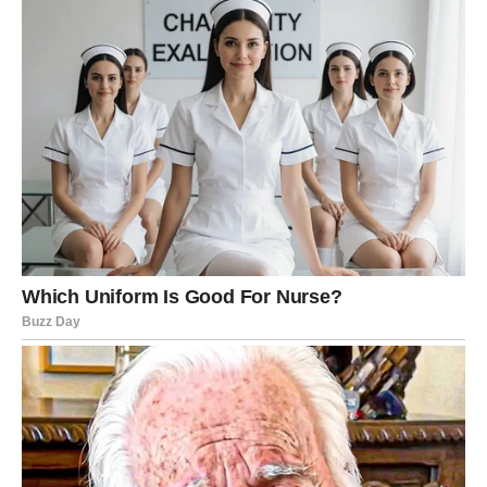
nakon ustajanja, najbolje na prazan želudac.
Služi kao dragocjena pomoć vašem tijelu, omogućujući mu
učinkovitije upravljanje virusima i bakterijama. Podržavanje
ovog oblika prirodnog liječenja može pridonijeti smanjenju
vremena vašeg oporavka i olakšati brži osjećaj olakšanja.
Dodatne informacije možete pronaći putem videa priloženog
na kraju članka. Što se tiče utjecaja određenih sastojaka na
zdravlje, sok od limuna služi kao temeljna komponenta. Bogat
vitaminom C, limun ima značajnu ulogu u jačanju imunološkog
sustava.
Limunov sok služi kao učinkovit lijek protiv prehlade i gripe.
Osim toga, pruža poticaj energije, što ga čini izvrsnim izborom
za početak dana. Nadalje, pomaže u hidrataciji i podržava
kontrolu težine. Visokokvalitetni med nudi brojne prednosti,