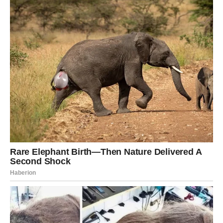
Nanošenje toplog jastučića morske soli na uho također može
ublažiti bol u uhu. Za pripremu ovog lijeka dovoljno je zagrijati
sol u suhoj tavi, staviti je u čarapu i prisloniti uz uho.