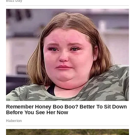
Dobit ćemo topli jastuk koji ćete postaviti na čelo, točnije
između očiju. Preporučuje se da se ovaj jastučić za grijanje s
morskom soli koristi u ležećem položaju. Ovaj postupak treba
ponoviti nekoliko puta. Nakon toga u čašu odmjerite 2 dl vode i
dodajte žličicu soli. Miješajte smjesu dok se sol potpuno ne
otopi, nakon čega otopinom možete ispirati sinuse. U tu svrhu
možete koristiti kuhalo za vodu ili štrcaljku.
Morska sol sastoji se od približno 80 različitih minerala
dobivenih iz mora. Njegove dobrobiti za dišni sustav su
značajne, jer pomaže u obnavljanju sluznice, a istovremeno
pokazuje antiseptička svojstva. Ovaj zamršeni tretman trebao
bi se primjenjivati ​​svake noći nekoliko uzastopnih dana. U
kratkom razdoblju, gnojna sluz će vjerojatno biti izbačena iz
nosnih prolaza, što zahtijeva čišćenje sinusa.