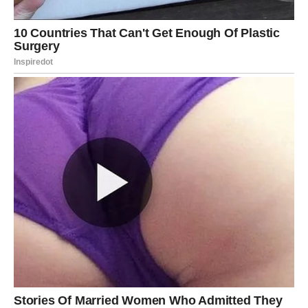
povećati prinose, a sve to bez kemijskih dodataka.
Integracijom ovih strategija i tehnika, posjedovat ćete pravi
resurs za korištenje kore krumpira za poboljšanje plodnosti,
zdravlja i ekološke održivosti vašeg vrta. Važno je zapamtiti da
priroda krije brojne tajne, od kojih su mnoge lako očite, poput
jednostavne, ali upečatljive kore krumpira.