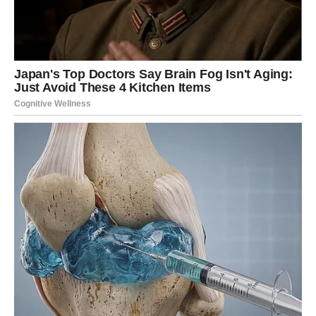
Kora krumpira služi kao izvanredan prirodni dodatak za
stvaranje tekućeg gnojiva. Da biste ga pripremili, oguljene kore
treba uroniti u veliku zdjelu vode i ostaviti da stoji nekoliko
dana. Nakon toga, dobivenu tekućinu treba razrijediti s
dodatnom vodom prije upotrebe za navodnjavanje biljaka—to
djeluje kao prava prirodna “hrana” za vaš vrt.
Korištenjem ljuski krumpira ne samo da se smanjuje otpad,
nego se također promiče zdravlje biljaka na ekološki prihvatljiv
način, bez kemikalija i skupih gnojiva. Stoga, umjesto da
odbacite kožice, razmislite o njihovoj upotrebi kao vrijednom
resursu za povećanje vitalnosti i bogatstva vašeg vrta.
Bonus: Pravilna upotreba kore krumpira u vrtu i izbjegavanje
uobičajenih zamki Dok ljuske krumpira služe kao blagotvorno
poboljšanje vrta, ključno je razumjeti njihovu odgovarajuću
primjenu kako bi se spriječili problemi poput najezde štetočina