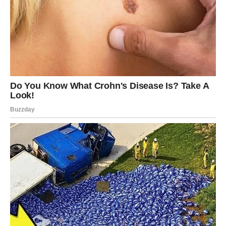
lišćem, travom i ostacima voća i povrća osigurava
uravnotežen profil hranjivih tvari i potiče bržu razgradnju.
5. Promatrajte reakcije i biljaka i tla.
Nakon što počnete koristiti koru krumpira, promatrajte reakciju
biljaka. Ako uočite promjene u boji lišća, zastoj u rastu ili druge
pokazatelje stresa, možda će biti potrebno promijeniti količinu
kore ili tehniku ​​primjene.