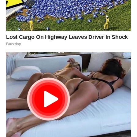
Dodatni koncept koji treba razmotriti je stvaranje domaćeg
tekućeg gnojiva pomoću ljuske krumpira. Za one koji traže
neposredniji učinak i praktičnu primjenu, domaće tekuće
gnojivo moglo bi biti idealno rješenje. Kalij i razni minerali
kojima obiluju kore krumpira mogu se iskoristiti na sljedeći
način:
Prikupite oko 200 grama kore krumpira i stavite ih u kantu od
10 litara. Nakon toga dodajte oko 8 litara vode preko kore.
Ostavite da odstoji na slabo osvijetljenom mjestu 5 do 7 dana,
povremeno miješajući.
Zatim filtrirajte tekućinu i pomiješajte je s dodatnih 10 litara
vode. Nanesite ovo prirodno gnojivo na svoje biljke svaka dva
do tri tjedna kako biste potaknuli živahan i cvjetajući vrt.
Ovo gnojivo može povećati snagu biljke, potaknuti cvjetanje i