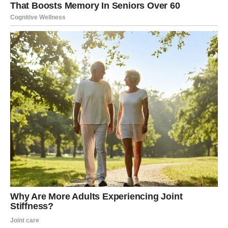
2. Prije nego što ga dodate u kompost ili zemlju, provjerite je li
kora usitnjena.
Veći dijelovi kore se sporije razgrađuju, potencijalno privlačeći
nepoželjne štetočine poput glodavaca ili insekata. Nasuprot
tome, sitno narezana ili isjeckana kora se brže razgrađuje i
daje ravnomjerniju hranu tlu.