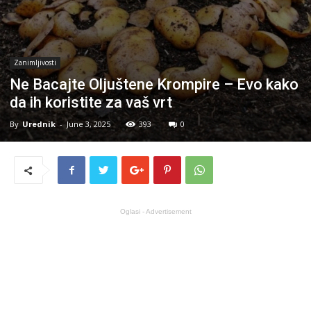
Zanimljivosti
Ne Bacajte Oljuštene Krompire – Evo kako
da ih koristite za vaš vrt
By
Urednik
-
June 3, 2025
393
0
Oglasi - Advertisement