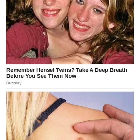
3. Izbjegavajte stavljanje prekomjerne količine kore na jedno
mjesto.
Kada se kore krumpira stavljaju izravno u tlo, preporučljivo je
izbjegavati njihovo nakupljanje na jednom mjestu u velikim
količinama. Takve prakse mogu dovesti do raspadanja i
nepoželjnih mirisa, au određenim slučajevima mogu potaknuti
rast gljivica koje mogu biti štetne za biljke.
4. Pomiješajte koru krumpira s dodatnim organskim tvarima.
Za postizanje optimalnih rezultata koru treba ugraditi u
opsežno organsko gnojivo ili kompost. Kombinacija sa suhim