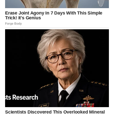
ili truljenja. U nastavku je nekoliko praktičnih prijedloga kako
maksimalno iskoristiti prednosti ovog prirodnog resursa:
1. Suzdržite se od korištenja ljuski krumpira koji pokazuju
zelene površine ili klijanje.
Prisutnost klica ili zelenih površina na krumpiru ukazuje na
postojanje solanina, prirodnog toksičnog spoja. Solanin
predstavlja rizik za biljke i mikroorganizme u tlu. Stoga je
neophodno koristiti samo svježe i zdrave kore bez zelenih
mrlja ili klica.