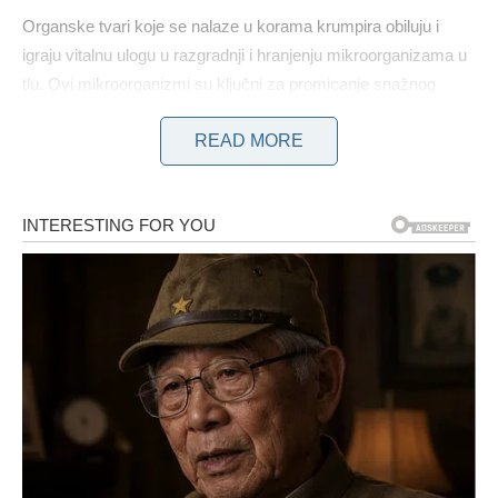
Organske tvari koje se nalaze u korama krumpira obiluju i
igraju vitalnu ulogu u razgradnji i hranjenju mikroorganizama u
tlu. Ovi mikroorganizmi su ključni za promicanje snažnog
rasta biljaka, budući da olakšavaju razgradnju hranjivih tvari,
READ MORE
čime se povećava njihova dostupnost korijenju biljke. Nadalje,
kora pridonosi zadržavanju vlage u tlu, što je faktor koji postaje
osobito značajan tijekom toplijih mjeseci kada biljke često
doživljavaju sušne uvjete.
Jednostavna metoda za iskorištavanje kora krumpira uključuje
njihovo nasjeckanje na manje komade i dodavanje u kompost.
Ovaj pristup osigurava jednoliku disperziju hranjivih tvari, čime
se povećava plodnost tla. Alternativno, ako kompost nije
dostupan, kore se mogu zakopati izravno u vrtu; međutim,
važno je izbjegavati njihovo postavljanje preblizu korijena
biljaka, jer prevelika količina može privući štetnike.