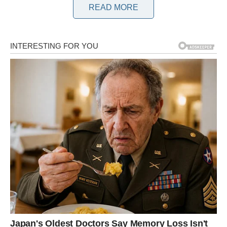
READ MORE
formulacija, koja isporučuje esencijalne hranljive materije
biljkama u preciznim količinama. Sorte poput luka, paradajza i
paprike imaju različite nutritivne potrebe, a ova kaša je
posebno prilagođena da ispuni te potrebe u različitim fazama
njihovog razvoja.
Biljke koje su snabdevene konzistentnim hranljivim materijama
sposobne su da uspostave snažniji korenov sistem, poboljšaju
svoju otpornost na bolesti i štetočine i pokazuju povećane
stope rasta. Ova kaša bogata hranljivim materijama nudi
idealan balans esencijalnih elemenata, olakšavajući bolju
apsorpciju vode i promovišući razvoj bujne, zdrave vegetacije.
Koje prednosti nudi ova fuga? Upotreba ovog malča može
pružiti razne prednosti za vašu baštu. Ne samo da povećava
prinos, već je i jednostavan i brz za primenu, a rezultati postaju
očigledni za samo nekoliko nedelja. Među primarnim