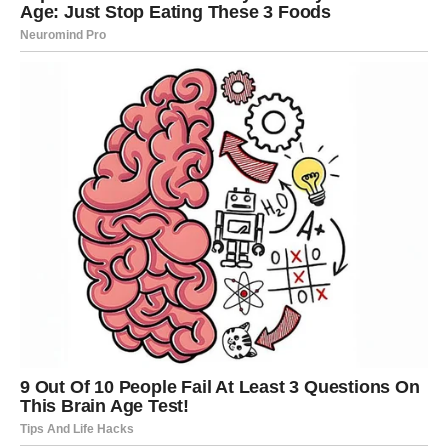
prednostima su:
**Povećani prinos:** Ova kaša omogućava biljkama da
efikasnije apsorbuju hranljive materije, što dovodi do veće
količine voća koje proizvodi svaka biljka.
**Zdravlje biljaka:** Dosledna primena ovog rastvora dovodi