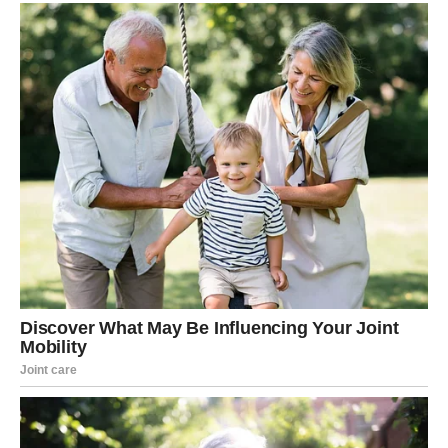
do biljaka koje pokazuju veću snagu i otpornost, čineći ih
manje ranjivim na bolesti.
**Ekološki svestan:** Formulacija ovog pilinga je jednostavna i
sadrži minimalne hemikalije, osiguravajući da je bezbedan i za
životnu sredinu i za vašu porodicu.
**Jednostavan za korisnika:** Ne postoje zahtevi za složenim
uputstvima; samo ga rasporedite po biljkama i obezbedite
adekvatno zalivanje.