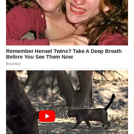
**Koja je optimalna metoda za korišćenje fuge za postizanje
maksimalne efikasnosti?** Iako je primena fuge jednostavna,
pridržavanje nekoliko osnovnih smernica je od suštinskog
značaja za postizanje najboljih mogućih rezultata. Ispod su
neke preporuke:
* **Izaberite odgovarajući trenutak:** Primena gnojnice je
najučinkovitija kada se vrši u proleće, što se poklapa sa
početkom vegetacije kada biljke počinju da se razvijaju.
Uzimanje u obzir faze rasta biljaka može pomoći u
maksimalnom korišćenju hranljivih materija.