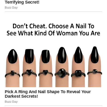
povećava njihov ukupan prinos.
**Zaključak: Doživite poboljšane rezultate sa ovim
rastvorom.**
Ako želite da poboljšate vitalnost vaših biljaka i povećate
produktivnost vaše bašte, ova jednostavna gnojnica je
nesumnjivo vredna vašeg razmatranja. Kada se pravilno
primeni, videćete živahniju baštu sa većim, zdravijim
plodovima. Dozvolite svojoj bašti priliku da napreduje uz
pomoć ovog efikasnog, ali nekomplikovanog sredstva za
uklanjanje korova, i cenite rezultate koje daje.