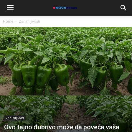
Home
Zanimljivosti
Zanimljivosti
Ovo tajno đubrivo može da poveća vaša