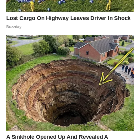
**Optimalni izbori biljaka za ovo leglo**
Iako je ova kaša primenljiva na različite vrste biljaka, pokazala
se posebno korisna za useve visokog prinosa kao što su luk,
paradajz i paprika. Ovo povrće, koje se obično nalazi u brojnim
baštama, može značajno poboljšati svoj rast kroz dodatne
hranljive materije koje obezbeđuje ovaj malč.
Stajnjak doprinosi rastu krupnijih i zdravijih glavica luka, dok
kod paradajza i paprike poboljšava i količinu proizvedenih
plodova i njihov ukus. Pored toga, ove biljke mogu pokazati
poboljšanu otpornost na štetočine i bolesti, što dodatno