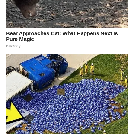
* **Primena u ograničenim količinama:** Preporučljivo je
uzdržati se od istovremenog nanošenja prekomerne mase.
Količine treba da ostanu umerene kako bi se sprečilo
prekomerno hranjenje, jer to može negativno uticati na biljke.
* **Konstantno navodnjavanje:** Nakon nanošenja gnojnice,
neophodno je da se biljke dosledno zalivaju kako bi se
osiguralo da su hranljivi sastojci ravnomerno raspoređeni po
zemljištu.