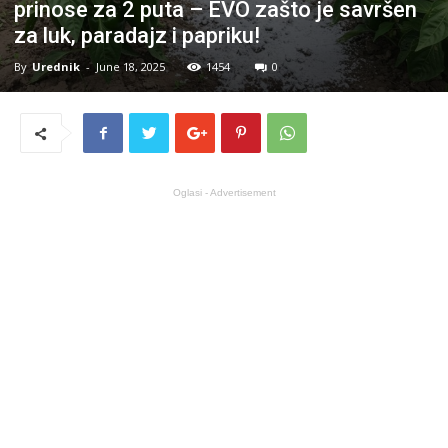
prinose za 2 puta – EVO zašto je savršen
za luk, paradajz i papriku!
By
Urednik
-
June 18, 2025
1454
0
Oglasi - Advertisement