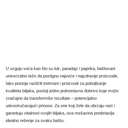
U uzgoju voća kao što su luk, paradajz i paprika, baštovani
univerzalno teže da postignu najveće i najzdravije proizvode.
Iako postoje različiti tretmani i proizvodi za poboljšanje
kvaliteta biljaka, postoji jedno jednostavno đubrivo koje može
značajno da transformiše rezultate – potencijalno
udvostručavajući prinose. Za one koji žele da ubrzaju rast i
garantuju vitalnost svojih biljaka, ova mešavina predstavlja
idealno rešenje za svaku baštu.