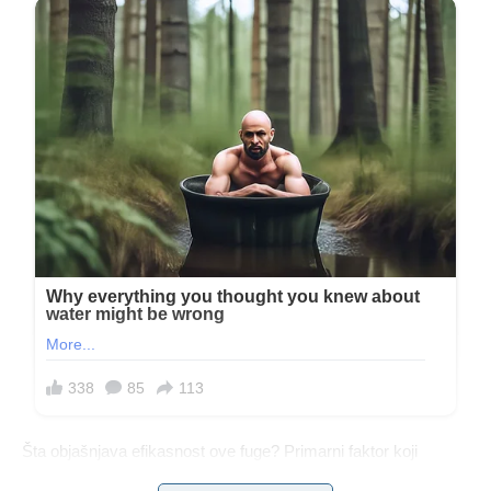
Šta objašnjava efikasnost ove fuge? Primarni faktor koji
doprinosi efikasnosti ove suspenzije je njena jedinstvena