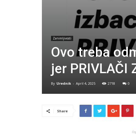
Zanimljivosti
Ovo treba odm
jer PRIVLAČ
By
Urednik
-
April 4, 2025
2718
0
Share
Og