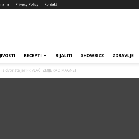
 nama
Privacy Policy
Kontakt
JIVOSTI
RECEPTI
RIJALITI
SHOWBIZZ
ZDRAVLJE
 iz dvorišta jer PRIVLAČI ZMIJE KAO MAGNET