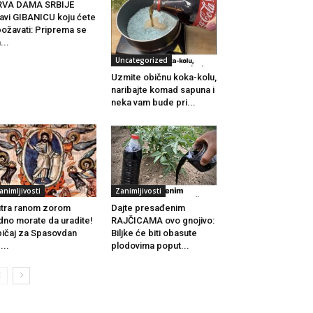
RVA DAMA SRBIJE
avi GIBANICU koju ćete
ožavati: Priprema se
...
Uncategorized
Uzmite običnu koka-kolu,
naribajte komad sapuna i
neka vam bude pri...
animljivosti
Zanimljivosti
tra ranom zorom
Dajte presađenim
dno morate da uradite!
RAJČICAMA ovo gnojivo:
ičaj za Spasovdan
Biljke će biti obasute
...
plodovima poput...