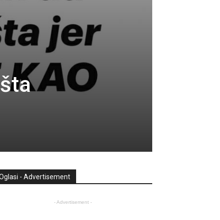
išta
Oglasi - Advertisement
- Advertisement -