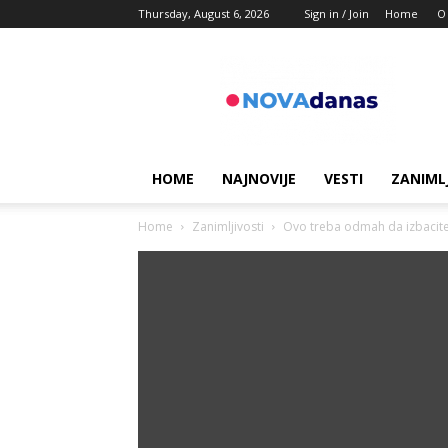
Thursday, August 6, 2026
Sign in / Join
Home
O
Novadanas
HOME
NAJNOVIJE
VESTI
ZANIML
Home
Zanimljivosti
Ovo treba odmah da izbacite