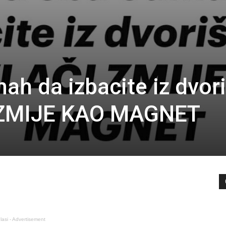
ah da izbacite iz dvor
I ZMIJE KAO MAGNET
lasi - Advertisement