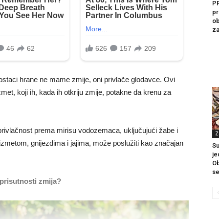
P
pr
ob
za
 ostaci hrane ne mame zmije, oni privlače glodavce. Ovi
met, koji ih, kada ih otkriju zmije, potakne da krenu za
rivlačnost prema mirisu vodozemaca, uključujući žabe i
Z
m izmetom, gnijezdima i jajima, može poslužiti kao značajan
Su
je
Ob
se
prisutnosti zmija?