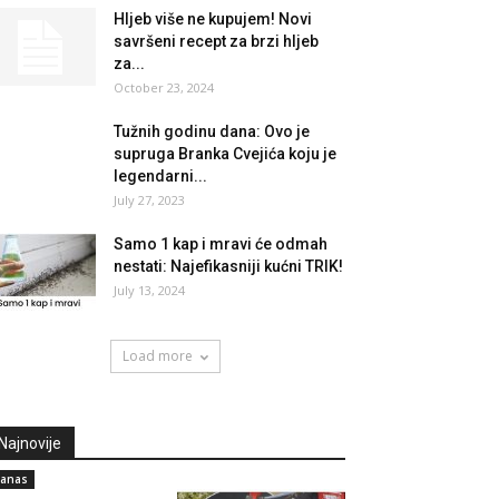
Hljeb više ne kupujem! Novi
savršeni recept za brzi hljeb
za...
October 23, 2024
Tužnih godinu dana: Ovo je
supruga Branka Cvejića koju je
legendarni...
July 27, 2023
Samo 1 kap i mravi će odmah
nestati: Najefikasniji kućni TRIK!
July 13, 2024
Load more
Najnovije
anas