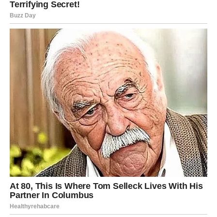
Približavanje sedmom desetljeću života donosi jedinstveni
oblik slobode i uvida. Ovo razdoblje označava fazu u kojoj
žena više nije prisiljena tražiti odobravanje drugih, pokazati
svoju vrijednost ili izraziti žaljenje zbog svog identiteta.
Ipak, usprkos toj zrelosti, brojne se žene i dalje susreću sa
zamkama koje koče njihov napredak, potkopavaju njihovo
dostojanstvo i smanjuju njihovu vrijednost. Iz tog razloga
predstavljamo kompilaciju od 7 radnji kojih bi se žene starije od
60 trebale suzdržati – te su pogreške, iskreno, neoprostive.
Dobivši informaciju da su “prestari za određene aktivnosti