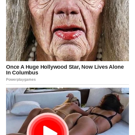
Jedna izjava koja može duboko umanjiti ženski duh je:
“Prestara si za to.” Žena starija od 60 godina ima svako pravo
baviti se aktivnostima poput plesa, putovanja, zaljubljivanja,
stjecanja novih vještina ili promjene načina života. Snovi,
strast i osobni rast nemaju rok trajanja. Dopustiti drugima da
ograniče njezinu autonomiju samo na temelju njezine dobi
predstavlja neoprostiv čin samoizdaje.
Podnošenje prisutnosti pojedinaca koji joj troše energiju
postaje sve neodrživije nakon šezdesete godine, jer vrijeme