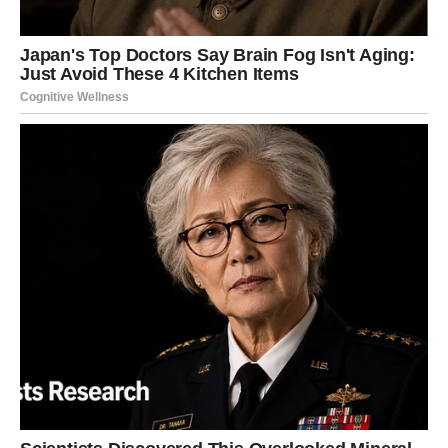
sebe nije opcija.
Zanemarivanje se ne može opravdati godinama. Zapravo, ovaj
trenutak predstavlja idealnu priliku za ženu da prioritet stavi na
svoje zdravlje, izgled, stil i duhovni rast. Bavljenje njegom
tijela, sudjelovanje u laganoj tjelovježbi, čitanje, održavanje
hranjive prehrane i revitalizacija vlastite garderobe nisu činovi
površnosti; nego su izrazi samopoštovanja. Ulažući u sebe,
žena poručuje svijetu: “Ostajem prisutna – i imam vrijednost.”
Kako bi spriječili previd nad njihovim stvarnim značajem,
društvo često gura starije žene u stranu, svodeći ih na
stereotip “baka koje bi trebale ostati u pozadini”. Ipak, svaka
žena starija od 60 godina utjelovljuje bogato iskustvo, mudrost
i ljubav. Zanemarivanje vlastite intrinzične vrijednosti jednako
je popuštanju bez otpora. Žene koje su se nosile s izazovima
života moraju odlučno zadržati svoj osjećaj samopoštovanja
protiv bilo kakvih pokušaja da ga se umanji.