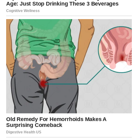
To će opskrbiti tlo kalcijem, vitalnim nutrijentom za rast rajčica.
Među najčešćim bolestima koje pogađaju plodove rajčice je
stanje poznato kao trulež rajčice.
To se prije svega odnosi na nedostatak kalcija u tlu. Osim
toga, ljuske jaja mogu se koristiti kao izvor vapna.
Sastavom podsjećaju na vapno, što rezultira visokim
sadržajem kalcija koji doprinosi smanjenju kiselosti tla.
Dodatno, vapno se može nanijeti na travnjak kao prihrana.