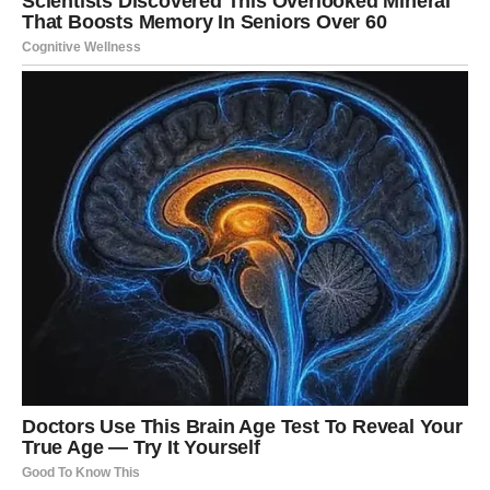
Poglavlje života nakon šezdesete može biti najizvrsnije – pod
uvjetom da ga žena piše na temelju vlastitih načela. Ovo
razdoblje predstavlja joj priliku da se oslobodi očekivanja
drugih, da redefinira što za nju znači sreća i da njeguje svoj
unutarnji mir. Treba se odreći svega što ne doprinosi njezinoj
dobrobiti.
Sve što pridonosi njezinoj radosti, snazi ​​i sreći treba prihvatiti
bez osjećaja krivnje. Za žene starije od 60 godina, pripovijest
je daleko od završene; oni samo pišu najpronicljivija i
najhrabrija poglavlja svog postojanja.