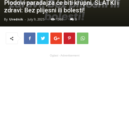
Plodovi paradajza će biti krupni, SLATKI i
zdravi: Bez plijesni ili bolesti!
By
Urednik
-
July 9, 2025
1366
0
Oglasi - Advertisement