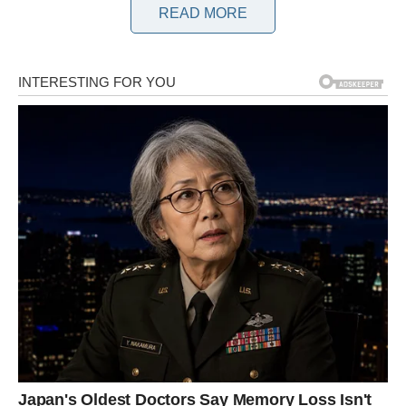
READ MORE
Poljoprivredno vapno u obliku praha prvenstveno se koristi u
vrtlarstvu za poboljšanje strukture tla i podizanje razine pH.
Ova praksa značajno poboljšava apsorpciju hranjivih tvari u
biljkama u vrtu, što posljedično pridonosi povećanju prinosa.
Vapno se smatra gnojivom zbog svoje sposobnosti opskrbe
biljaka kalcijem. Osim toga, pomaže u upravljanju plijesni,
uobičajenim problemom povezanim s kiselim tlima.
Proces poznat kao kalcifikacija tla obično uključuje dodavanje
vapna u tlo tijekom jeseni, što se podudara s uzgojem svih
biljaka koje ne mogu podnijeti kiselu reakciju u zoni korijena.
Tijekom vegetacije, vapno se može unijeti u tlo oko biljaka
rajčice. Preporučljivo je vapno nanositi u malim količinama i to
na udaljenosti od biljaka, izbjegavajući izravan kontakt s njima.
To će ublažiti vjerojatnost gljivičnih bolesti kojima je rajčica
sklona.