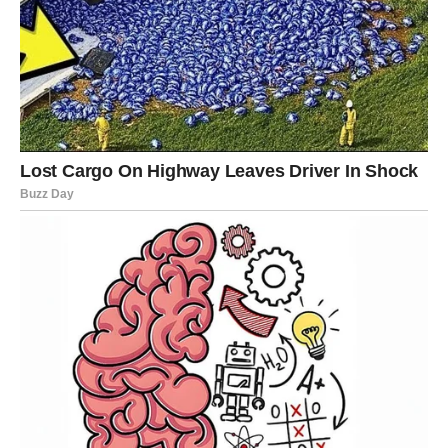
Prije unošenja vapna u tlo, bitno je procijeniti pH vrijednost tla.
Jedna učinkovita metoda za ovu procjenu uključuje korištenje
pH metara; međutim, najpouzdaniji pristup uključuje
prikupljanje uzoraka tla s više lokacija na dubini od 30
centimetara.
Uzorci će biti transportirani u specijalizirani laboratorij gdje će
se obaviti ispitivanja i dati rezultati, kao i eventualna rješenja.
Dodatne informacije možete pronaći u priloženom videu.