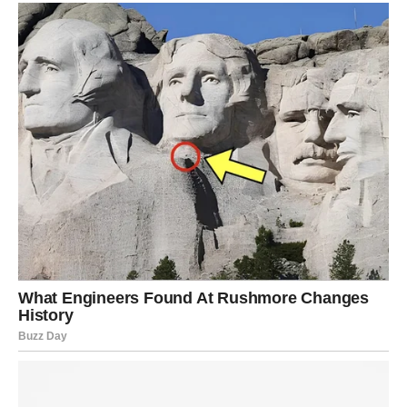
Za postizanje estetski lijepog izgleda travnjak nije dovoljno
samo zalijevati i kositi. Preporuča se nanijeti 10 kg vapna na
površinu od 300 m² trave.
Ova količina je dovoljna za podešavanje pH razine u tlu koje je
blago kiselo. Kao rezultat toga, trava će izgledati zelenija i
gušća, poboljšavajući cjelokupni izgled travnjaka.
Uspješan rast biljaka otežava kiselost tla. Koje se metode
mogu upotrijebiti da se utvrdi ima li vaše tlo kisela svojstva?