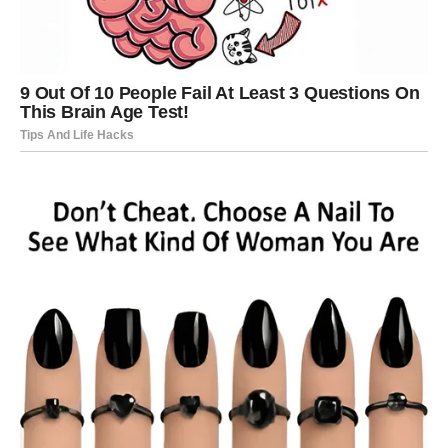
BONUS VIDEO:
Sedam radnji koje bi žene starije od 60 trebale izbjegavati:
ovi pogrešni koraci su NEOPROSTIVI.