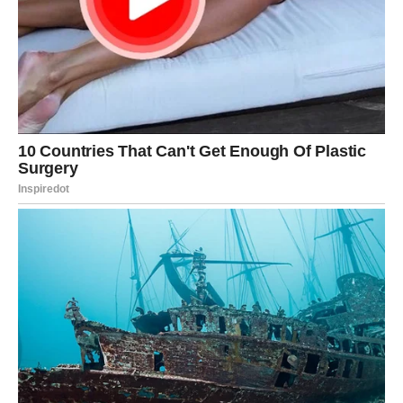
postaje najvrjedniji resurs. Svaki se trenutak mora cijeniti i ne
smije se protraćiti na one koji propagiraju negativnost,
kritiziranje, zavist ili emocionalnu manipulaciju. Veze i
prijateljstva trebaju služiti kao izvori mira, radosti i
razumijevanja. Sve ostalo treba ostaviti u prošlosti.
Osjećaj neugodnosti u vezi s vlastitim izgledom ili tjelesnom
tjelesnošću uobičajen je jer društvo često uzdiže mladost kao
jedini standard ljepote. No, istinska ljepota žene u šezdesetima
izvire iz njezine autentičnosti, gracioznosti i samouvjerenosti.
Bore, sijeda kosa i tjelesne transformacije – sve su to pohvale
dobro proživljenog života.
Osjećati sram zbog prirodnog procesa starenja znači gajiti
sram prema sebi. Žena koja je izdržala desetljeća ispunjena
borbom, tugom i radošću ne smije dopustiti da se to dogodi.
Napuštanje vlastitih težnji za dobrobit djece ili unuka
uobičajena je zabluda. Dok obitelj i unuci nedvojbeno imaju
značaj, brojne žene pogrešno pretpostavljaju da bi se nakon