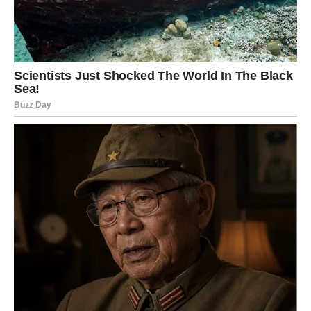
navršenih šezdeset godina njihova egzistencija trebala vrtjeti
isključivo oko potreba drugih. Ovo bi razdoblje umjesto toga
trebalo označiti početak putovanja prema samoispunjenju –
odlazak na željena odredišta, sudjelovanje u satovima
umjetnosti, prepuštanje književnosti, uživanje u šetnjama
prirodom, pa čak i ponovno istraživanje mogućnosti ljubavi.
Slijeđenje osobnih želja nije čin sebičnosti; nego utjelovljuje
hrabrost da se prihvati život u njegovoj cjelosti.
Ustrajati u braku ili vezi lišenoj ljubavi, poštovanja i intimnosti
situacija je u kojoj se nalaze mnoge žene, često ostajući u
partnerstvima koja su zbog navike, straha ili osjećaja obveze
davno izgubila ispunjenje. Ipak, godine nakon šezdesete su
predragocjene da bismo ih rasipali na šutnju lišenu ljubavi,
neiskrene riječi i puki suživot bez radosti.
Svaka žena ima pravo na poštovanje, suosjećanje i iskustvo
da bude voljena, bez obzira na godine. Prestanak ulaganja u