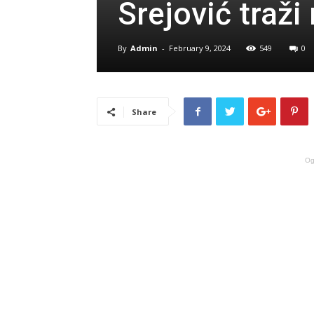
Srejović traži 
By
Admin
-
February 9, 2024
549
0
Share
Og