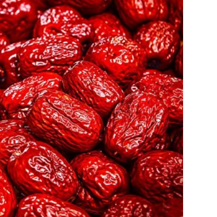
 njeguje svoju vjeru, i sa ponosom kaže da je nedavno