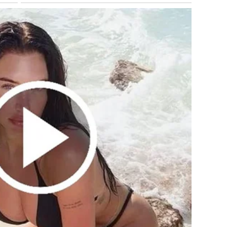
ali budite uvjereni da postoji logičan razlog za moju