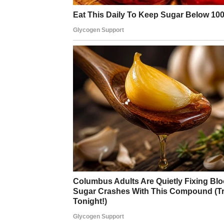
U obilasku srpskih svetinja često mu se pridružu
puta isticala značaj njihove veze.
“Gubljenje vremena nije moja namjera kada je u p
poželim ispunjenje majčinstva i uloge supruge. A
priliku da kažem da i nađem sreću u toj zajednic