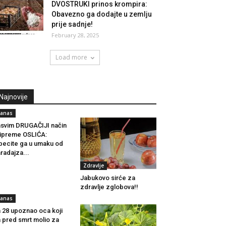
DVOSTRUKI prinos krompira:
Obavezno ga dodajte u zemlju
prije sadnje!
February 28, 2025
Load more
Najnovije
anas
svim DRUGAČIJI način
ipreme OSLIĆA:
pecite ga u umaku od
radajza...
Zdravlje
Jabukovo sirće za
zdravlje zglobova!!
anas
 28 upoznao oca koji
 pred smrt molio za