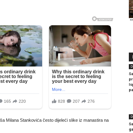
D
Sa
pr
Is
pa
D
a Milana Stankovića često dijeleći slike iz manastira na
Sa
ga