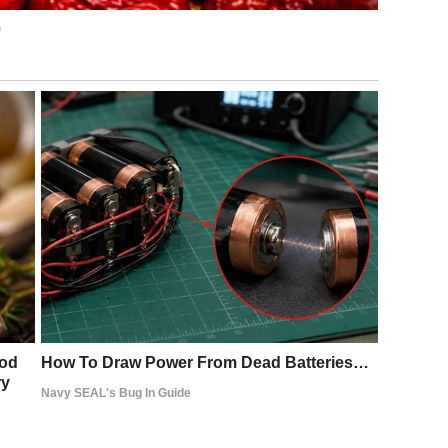
je Jovana Ljubisavljević, njegova djevojka, koja je više
itanju veza. Bliži mi se 28. rođendan, prirodno je da
ko sudbina dozvoli i vrijeme se uskladi, rado ću prihvatiti
i.