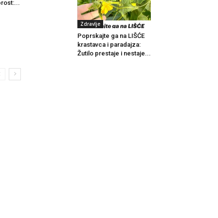
rost:...
Zdravlje
Poprskajte ga na LIŠĆE
krastavca i paradajza:
Žutilo prestaje i nestaje...