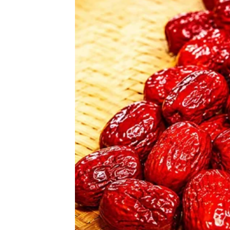
Bogdan Srejović utehu nalazi u manastiru, gdje
krenuo u posjetu poštovanoj Pećkoj Patrijaršiji.