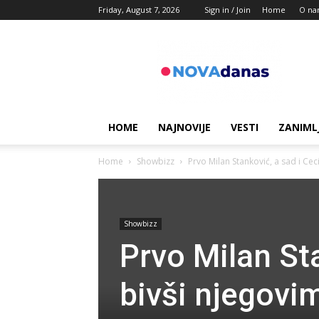
Friday, August 7, 2026
Sign in / Join
Home
O na
Novadanas
HOME
NAJNOVIJE
VESTI
ZANIML
Home
Showbizz
Prvo Milan Stanković, a sad i Ce
Showbizz
Prvo Milan Sta
bivši njegov