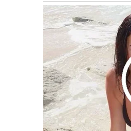
U ovom trenutku ne mogu da razgovaram o tome, 
trenutnu situaciju sa njim”, napomenula je ona.