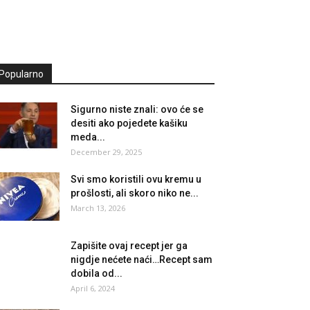
Popularno
Sigurno niste znali: ovo će se
desiti ako pojedete kašiku
meda...
December 29, 2025
Svi smo koristili ovu kremu u
prošlosti, ali skoro niko ne...
March 13, 2026
Zapišite ovaj recept jer ga
nigdje nećete naći…Recept sam
dobila od...
April 6, 2024