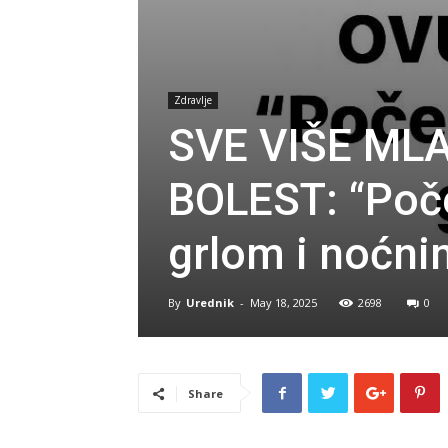
Zdravlje
SVE VIŠE ML
BOLEST: “Poč
grlom i noćn
By
Urednik
-
May 18, 2025
2698
0
Share