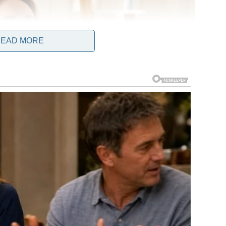
EAD MORE
 poboljšanja, Džejd je u decembru 2021. konsultovala svog