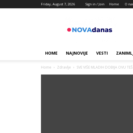
Friday, August 7, 2026
Sign in / Join
Home
O na
Novadanas
HOME
NAJNOVIJE
VESTI
ZANIML
Home
Zdravlje
SVE VIŠE MLADIH DOBIJA OVU TEŠK