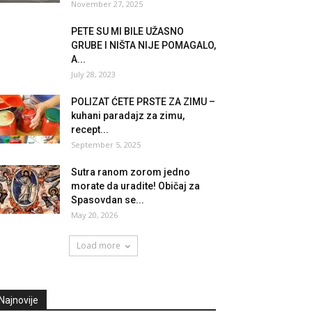
November 27, 2025
PETE SU MI BILE UŽASNO
GRUBE I NIŠTA NIJE POMAGALO,
A...
July 28, 2023
POLIZAT ĆETE PRSTE ZA ZIMU –
kuhani paradajz za zimu,
recept...
September 5, 2025
Sutra ranom zorom jedno
morate da uradite! Običaj za
Spasovdan se...
May 20, 2026
Load more
Najnovije