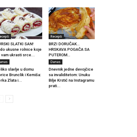
ecepti
Recepti
RSKI SLATKI SAN!
BRZI DORUČAK…
do ukusne rolnice koje
HRSKAVA POGAČA SA
 vam ukrasti srce...
PUTEROM…
anas
Danas
liko slavlje u domu
Dnevnik jedne devojčice
rice Brunclik i Kemiša:
sa invaliditetom: Unuku
rka Zlata i...
Bilje Krstić na Instagramu
prati...