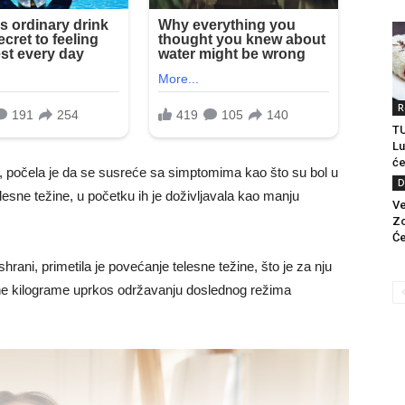
R
TU
Lu
će
a, počela je da se susreće sa simptomima kao što su bol u
D
lesne težine, u početku ih je doživljavala kao manju
Ve
Zo
Će
hrani, primetila je povećanje telesne težine, što je za nju
ine kilograme uprkos održavanju doslednog režima