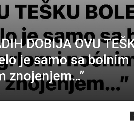
ADIH DOBIJA OVU TEŠ
elo je samo sa bolnim
im znojenjem…”