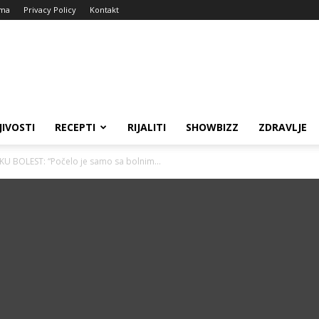
ma
Privacy Policy
Kontakt
JIVOSTI
RECEPTI
RIJALITI
SHOWBIZZ
ZDRAVLJE
U BOLEST: “Počelo je samo sa bolnim...