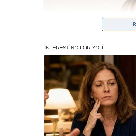
R
Nakon pet meseci upornog noćnog znojenja bez