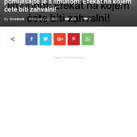
pomiješajte je s limunom: Efekat na kojem
ćete biti zahvalni!
By
Urednik
-
February 22, 2025
458
0
Oglasi - Advertisement