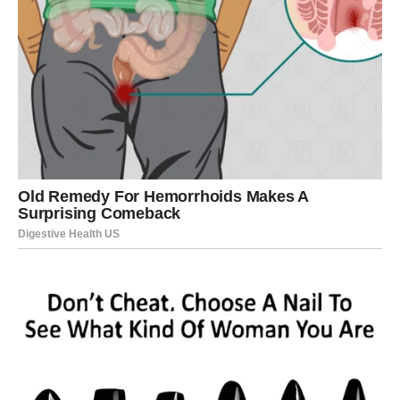
korisne rezultate.
Pauzirajte prirodni tretman u trajanju od mjesec dana prije
nego što ponovite postupak.
Kopriva je također izvrsna biljka za promicanje zdravlja kose.
Da biste pripremili uvarak za kosu, počnite dodavanjem jedne
litre vode u lonac, zatim dodajte nekoliko grančica temeljito
oprane koprive i pustite da smjesa kuha nekoliko minuta.
Pustite da se smjesa ohladi na prihvatljivu temperaturu i
upotrijebite je za ispiranje kose nakon pranja. Nakon
nanošenja sredstva za ispiranje vodom od koprive više nije
potrebno dodatno ispiranje kose.
ZAKLJUČAK:
Žene koje su trudne ili dojilje trebale bi se suzdržati od