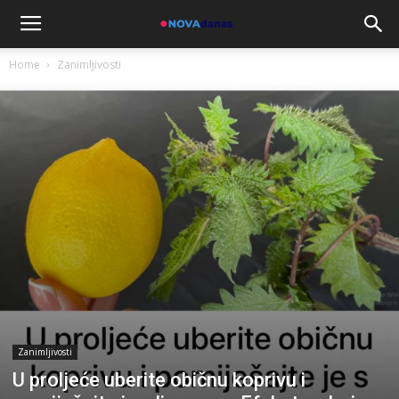
Home
Zanimljivosti
Zanimljivosti
U proljeće uberite običnu koprivu i