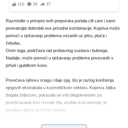
Razmislite o primjeni ovih preporuka portala cilt care i sami
promatrajte dobrobiti ove prirodne kombinacije. Kopriva može
pomoći u rješavanju problema vezanih uz jetru, pluća i
želudac.
Osim toga, podržava rad probavnog sustava i bubrega.
Nadalje, može pomoći u rješavanju problema povezanih s
prhuti i gubitkom kose.
Povećava njihovu snagu i daje sjaj, što je razlog korištenja
njegovih ekstrakata u kozmetičkom sektoru. Kopriva, biljka
bogata željezom, pokazala se vrlo blagotvornom za
pročišćavanje krvi i krvnih žila, osobito kod anemije, te
povoljno utječe na krvne stanice.
Čaj od koprive može se piti i tijekom epizoda prehlade ili