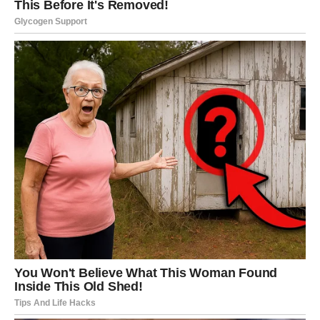
Koprivu temeljito isperite pod tekućom vodom. Nakon toga
osušite ga papirnatim ručnikom, kojim možete natrgati listove.
Stavite listove čaja u čajnik, dodajte 200 mililitara kipuće vode i
poklopite poklopcem.
Ostavite da se strmi 15 minuta. Nakon tog vremena
premjestite čaj u šalicu.
Umiješajte sok iscijeđen iz pola limuna.