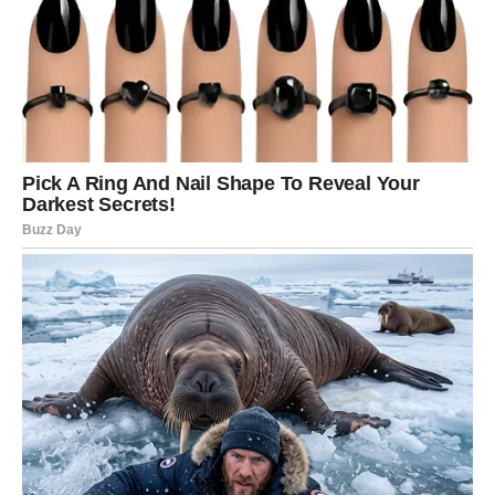
konzumacije koprive zbog njenog potencijala razrjeđivanja
krvi. Također, koprivu bi trebali izbjegavati oni koji su alergični
ili preosjetljivi na koprivu, kao i osobe s niskim krvnim tlakom.