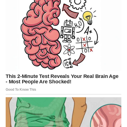
Čaj je poželjno piti na prazan želudac, a posebno je koristan za
osobe s visokim krvnim tlakom, a ne za one s niskim. Osim
toga, čaj treba uvijek pripremati svjež.
Koristite ga u trajanju od sedam dana kako biste iskusili