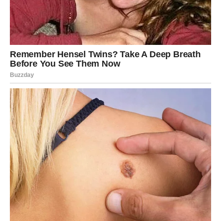
Provjerite jesu li svi džepovi temeljito pregledani kako biste
spriječili da sitni predmeti, poput metalnih novčića, oštete
perilicu rublja.