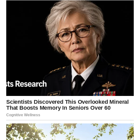
Kada koristite prašak i omekšivač, važno je voditi računa o
količinama koje se koriste. Prekoračenje preporučene doze je
nepotrebno, jer to može rezultirati nedovoljnim ispiranjem
praha ili mogućnošću da bijeli ostaci ostanu na odjeći.
Dodatni savjeti za pranje odjeće uključuju pridržavanje uputa
na etiketama odjeće. Ove naljepnice dosljedno navode
odgovarajuću temperaturu za pranje svakog artikla, što vam u
konačnici može uštedjeti vrijeme i pojednostaviti proces.