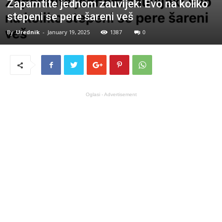
Zapamtite jednom zauvijek: Evo na koliko
stepeni se pere šareni veš
By
Urednik
-
January 19, 2025
1387
0
Oglasi - Advertisement