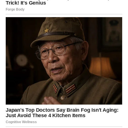
pranja, preporučljivo je koristiti hvatače boja. Oni se mogu lako
naći u bilo kojem supermarketu ili ljekarni. Hvatači boja su bijeli
papirnati listići dizajnirani da “hvataju” boju koju odjeća
oslobađa, sprječavajući njezin prijenos na druge predmete.
Bijelo rublje treba prati na povišenim temperaturama, idealno
uz pretpranje. Optimalna temperatura za ovaj proces je 90
stupnjeva.
Šareno rublje perite na temperaturi od 30 do 50 stupnjeva
Celzijusa. Za tamnu odjeću, uključujući traper i crne predmete,
preporučuje se pranje na temperaturi od 60 stupnjeva
Celzijusa.
Perite poplune, pokrivače, zavjese, kao i predmete od svile i
vune na temperaturi od 30 stupnjeva Celzijusa.