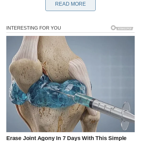
READ MORE
Početni korak u organiziranju vašeg ormara uključuje
razvrstavanje predmeta u različite kategorije. Bitno je
razlikovati tri osnovne skupine: bijelo rublje, tamno rublje i
šareno rublje. Ova metoda osigurava održavanje boja odjevnih
predmeta i sprječava njihovo stapanje s drugim nijansama.
Kako niti jedan odjevni predmet ne bi promijenio boju tijekom