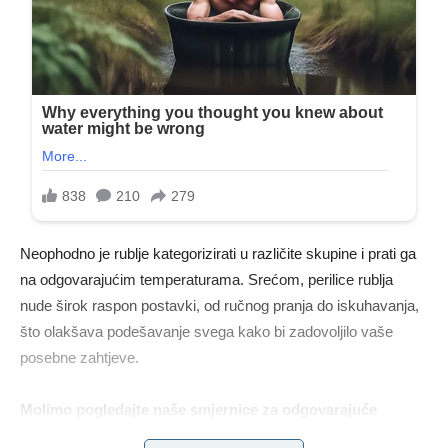
Neophodno je rublje kategorizirati u različite skupine i prati ga
na odgovarajućim temperaturama. Srećom, perilice rublja
nude širok raspon postavki, od ručnog pranja do iskuhavanja,
što olakšava podešavanje svega kako bi zadovoljilo vaše
posebne zahtjeve.
Molimo pogledajte naše smjernice za odgovarajuće
metode sortiranja i pranja vaše odjeće.