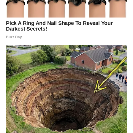
2. Fermentacija testa
Oblikujte testo u kuglu, stavite ga na pleh i blago pritisnite kako
biste ga malo proširili. Pokrijte ga rastegljivom folijom i stavite
u rernu zagrejanu na 30°C, a zatim isključenu, kako bi testo
fermentisalo. Ostavite da naraste dok ne udvostruči svoju
veličinu.
3. Oblikovanje i pečenje
Kada je fermentacija završena, nežno izvadite vazduh iz testa
i rukama ga oblikujte u krug prečnika oko 20 cm. Zatim ga
secite u obliku lepeze i pospite narendanim sirom, lagano ga
utiskujući rukom. Pečenje se obavlja u prethodno zagrejanoj
rerni na 170°C, oko 15 minuta, dok testo ne postane zlatno i
hrskavo.