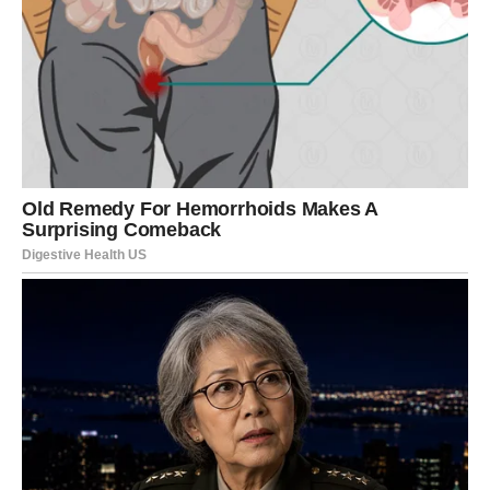
4 g kvasca u prahu (2 kašičice)
Za sos:
1 češanj rendanog belog luka (ili po ukusu)
1 kašičica granuliranog šećera
1 kašičica majoneza
20 g putera (sobna temperatura)
Sitno seckani peršun
Za fil:
120 g narendanog sira
Korak po korak – Kako pripremiti
pitu od belog luka?