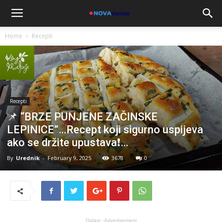
Home
Recepti
Recepti
📌 “BRZE PUNJENE ZAČINSKE
LEPINICE”…Recept koji sigurno uspijeva
ako se držite upustava❗…
By
Urednik
-
February 9, 2025
3678
0
Oglasi - Advertisement