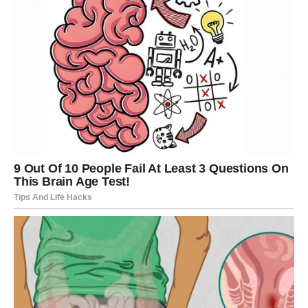
Za pripremu ove ukusne pite, potrebno vam je nekoliko
osnovnih sastojaka:
Za testo:
250 g brašna (oko 2 šolje)
80 ml toplog mleka (1/2 šolje)
1 jaje
8 g soli (1 kašičica, ali ne puna)
30 g putera (sobna temperatura)
15 g granuliranog šećera (1 supena kašika)