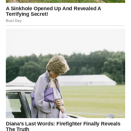
4. Priprema i premazivanje sosom
Dok se pita peče, pripremite sos tako što ćete sve sastojke –
puter, rendani beli luk, majonez, šećer i seckani peršun –
dobro sjediniti. Kada pita bude pečena, odmah je premažite
ovim aromatičnim sosom kako bi upila sve ukuse i postala
sočna.
Zašto probati pitu od belog luka?
Pita od belog luka nije samo ukusna, već i veoma jednostavna
za pripremu. Možete je služiti kao prilog uz razna jela ili je jesti
samostalno kao užinu. Beli luk je poznat po svojim
zdravstvenim prednostima – pomaže u jačanju imunog
sistema, smanjuje krvni pritisak i ima antioksidativna svojstva.
Dodavanjem sira i putera, dobija se savršena ravnoteža ukusa
koju će obožavati cela porodica.