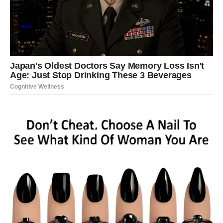
1. Priprema testa
U velikoj posudi za mešanje, dodajte brašno i napravite
udubljenje u sredini. U to udubljenje sipajte kvasac i toplo
mleko, a zatim ostavite da odstoji oko 5 minuta dok se kvasac
ne aktivira. Nakon toga dodajte jaje i so, te zamesite testo.
Kada masa postane homogena, dodajte puter i nastavite da
mesite dok ne dobijete glatko i elastično testo.