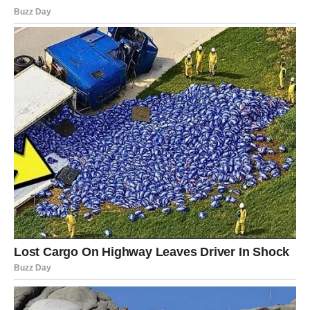
Zaključak
Ova
mirisna, hrskava i kremasta pita
pravi je izbor za sve
ljubitelje domaćeg peciva. Jednostavna priprema i bogat ukus
čine je idealnim dodatkom svakom obroku. Bilo da je poslužite
uz čorbu, salatu ili je jedete samu, sigurni smo da ćete uživati
u svakom zalogaju. Probajte ovaj recept i otkrijte novi omiljeni
specijalitet u vašoj kuhinji!