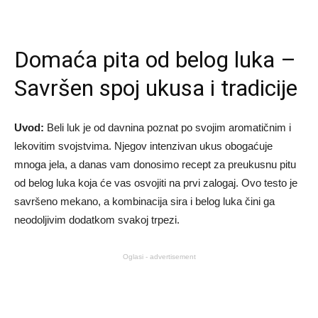
Domaća pita od belog luka –
Savršen spoj ukusa i tradicije
Uvod:
Beli luk je od davnina poznat po svojim aromatičnim i
lekovitim svojstvima. Njegov intenzivan ukus obogaćuje
mnoga jela, a danas vam donosimo recept za preukusnu pitu
od belog luka koja će vas osvojiti na prvi zalogaj. Ovo testo je
savršeno mekano, a kombinacija sira i belog luka čini ga
neodoljivim dodatkom svakoj trpezi.
Oglasi - advertisement