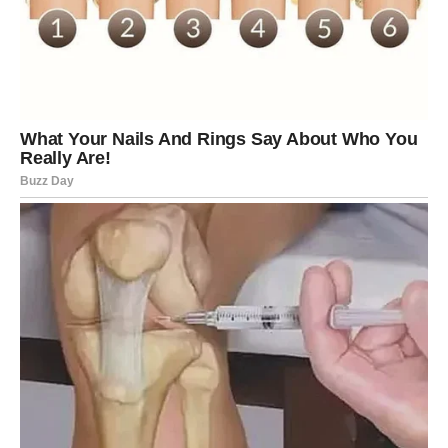
Za to vrijeme na tacnu je postavljen fleksibilni prsten dimenzija
25 × 29 cm. Ako takvog prstena nema, tortu možete staviti u
običan kalup. Kekse lagano natopite mlijekom i rasporedite po
dnu kalupa.