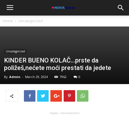
Home
Uncategorized
Uncategorized
KINDER BUENO KOLAČ…prste da
poližeš,nećete moći prestati da jedete
By
Admin
-
March 29, 2024
7962
0
Oglasi - Advertisement