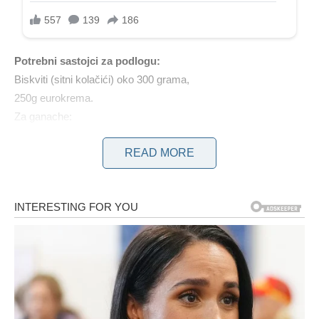
Potrebni sastojci za podlogu:
Biskviti (sitni kolačići) oko 300 grama,
250g eurokrema.
Za ganache:
200 g čokolade za kuhanje,
READ MORE
200 ml slatkog vrhnja za šlag
Za kremu:
500 ml mlijeka,
1,5 pudinga od vanilije (60 g),
3 žlice šećera,
250 g mascarponea ili drugog svježeg krem ​​sira,
2 vrećice vanilin šećera (20g),
300 ml slatkog vrhnja za šlag,
100 g prženih i mljevenih lješnjaka,