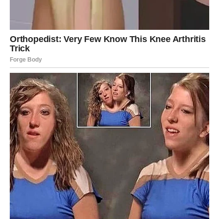
Eurokrem (Nutella ili drugu kremu od tamnih lješnjaka) otopite
na pari ili u mikrovalnoj pećnici dok ne postane tekućina.
Premažite ga preko kolačića i poravnajte ga. Na vrh premažite
još jedan biskvit i lagano ga umočite u mlijeko.
Pripremljenu podlogu stavite u frižider da se ohladi dok
pripremate kremu. Ohlađeni puding umutiti mikserom dok ne
postane kremasto. Dodajte mascarpone sir i vanilin šećer i
promiješajte.
Posebno umutite slatku pavlaku u svijetlu pavlaku, ali pazite
da ne istučete previše ili će se svijetla pavlaka pretvoriti u
puter. Prestanite sa mešanjem kada krema prestane da klizi
po posudi. Dodati u umućen puding i lagano promešati
špatulom da se sjedini.
Dodajte mljevene lješnjake i nastavite lagano miješati dok
krema ne postane potpuno glatka. Ravnomjerno rasporedite
po kolačićima i poravnajte. Stavite tortu u frižider dok
pripremate ganache.