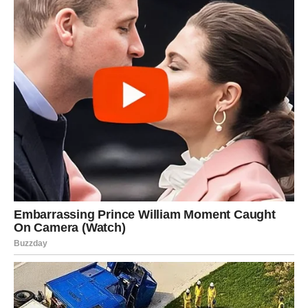
Napravite ganache:
Zagrijte gustu pavlaku na srednjoj vatri
dok ne proključa, ali ne pustite da proključa. Preliti seckanom
čokoladom za kuvanje. Ostavite da odstoji minut-dva, a zatim
mešajte dok se čokolada ne otopi i sjedini sa kremom.