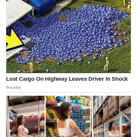
Ostavite da se malo ohladi, a zatim prelijte preko torte i
ravnomjerno rasporedite, podižući pod različitim uglovima.
Stavite tortu u frižider, najbolje preko noći, da kolačići potpuno
omekšaju. Nakon toga uživajte u divnom ukusu.