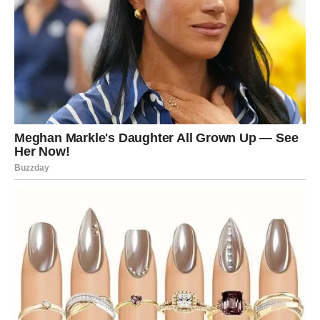
Kekse namočiti s malo mlijeka
NAČIN PRIPREME KOLAČA:
Kremu prvo počnite pripremati kako bi se malo ohladila.
Stavite puding i šećer u činiju i dodajte malo mlijeka. Mešajte
dok se sastojci ne istopi i ne bude grudvica.
Zagrijte preostalo mlijeko. Kada je mleko provrilo, maknite
šerpu, malo smanjite temperaturu, pa ulijte umućen puding i
promešajte. Vratite lonac na vatru i dinstajte puding dok se ne
zgusne.
Kuvani puding sipajte u posebnu posudu da se brže ohladi i
prekrijte prozirnom folijom da se ne bi stvorila korica. Ohladiti
na sobnu temperaturu.