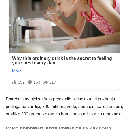
Potrebni sastojci su šest preostalih bjelanjaka, tri pakiranja
pudinga od vanilije, 700 mililitara vode, šesnaest šalica šećera,
otprilike 200 grama keksa za koru i malo mlijeka za umakanje.
KAKO PRIPREMITI BRZE KREMPITE SA KEKSOM?