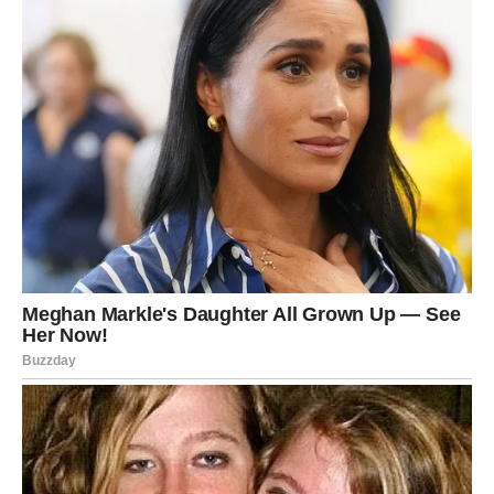
BONUS RECEPT:
SVEKRVINA PEKMEZ OD ŠLJIVA…Recept vrijedan
divljenja…