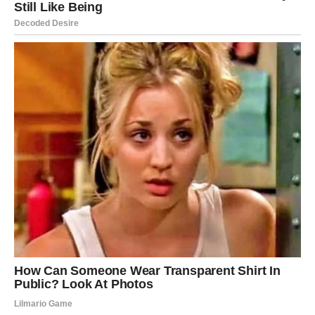
Nakon što su staklenke napunjene, čvrsto zatvorite poklopce i