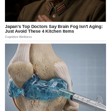
Nakon što ste pripremili puding, u toplu smjesu umiješajte
snijeg od bjelanjaka. Zbog moje bojazni u vezi s neobrađenim,
sirovim jajima, kao i nepovjerenja u prodavače i kokoši,
odlučio sam kuhati smjesu koja je sadržavala bjelanjke
zajedno s pudingom još minutu-dvije na ploči štednjaka,
osiguravajući da koju sam neprestano miješala da ne zagori.
Ovaj se pristup pokazao uspješnim.
Slagati kekse umočene u mlijeko, zatim obilnu porciju vrućeg
nadjeva, pa na to još kekse. Nakon što se smjesa ohladi,
pospite površinu šećerom u prahu.