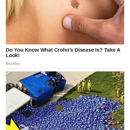
ruma ili šećera prelivenog rumom.
Priprema
Temeljito oprane, osušene i očišćene šljive stavite u veliki
lonac zapremine oko 5 do 6 litara. Uključite ringlu za početak
procesa kuhanja. U početku povremeno promiješajte smjesu
dok ne postigne željenu gustoću.
Nakon prvih deset minuta, pojačajte učestalost miješanja dok
smjesa ne dosegne točku vrenja. Nakon toga smanjite vatru i
neprestano miješajte dok gulaš krčka, nastavljajući s tim
postupkom dok ne postignete željenu gustoću (ostavite kuhati
još sat vremena od trenutka kada počne ključati). Ako želite,
dodajte začine i rum tijekom završne faze kuhanja.
Kako biste osigurali pravilno skladištenje staklenki, bitno ih je
temeljito oprati i osušiti prije pričvršćivanja metalnih čepova s ​​