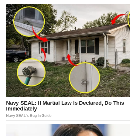
Iz iskustva na Coolinarici otkrila sam da je bjelanjke bitno istući
u čistoj i suhoj metalnoj zdjeli; ova praksa osigurava stvaranje
krutih vrhova.