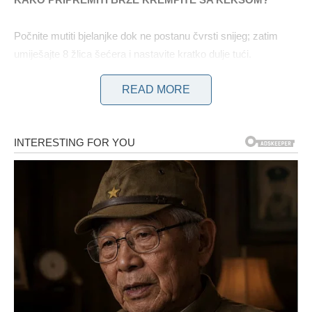
Počnite mutiti bjelanjke dok ne postanu čvrsti snijeg; zatim
umiješajte 8 žlica šećera i nastavite kratko dulje tući.
READ MORE
U ovoj fazi zakuhajte 600 ml vode s 8 žlica šećera.
Preporučljivo je staviti vodu u veliku zdjelu jer ćemo tučene
bjelanjke dodati kasnije. Puding pomiješajte s preostalih 100 ml
vode i zagrijte u kipućoj vodi. Dakle, u skladu s uputama,
umjesto mlijeka koristi se samo voda.