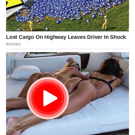
navojem. Treba naglasiti da staklenke nije potrebno zagrijavati.
Žličicom pedantno punite svaku staklenku pekmezom, pazeći
da je napunite do vrha.