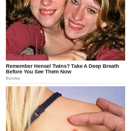
Sastojci
Nakon postupka guljenja dobili smo neto masu šljiva od 4
kilograma.
Za pripremu ovog recepta potrebno je prikupiti 1/2 žličice
cimeta, 1/2 žličice mljevenog klinčića i otprilike 2 do 3 žlice