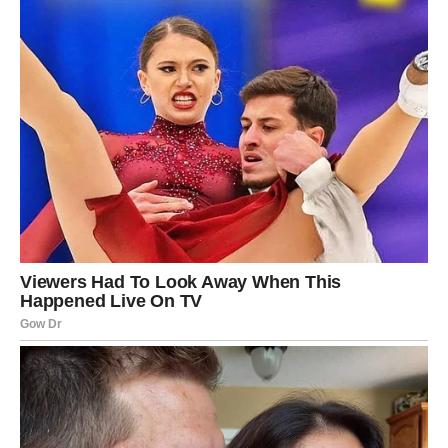
Ova tehnika skladištenja osigurava da se džem može čuvati
više godina bez ikakvih znakova kvarenja. Po mom iskustvu,
međutim, džem rijetko izdrži do sljedeće sezone, jer se prilično
brzo potroši. Unatoč tome, dogodio se slučaj da sam
nenamjerno previdio nekoliko staklenki, koje su, na moje
iznenađenje, nakon dvije godine zadržale svježinu poput tek
pripremljenog pekmeza.
Ključno je prepoznati da proces kuhanja džema često rezultira
prskanjem, osobito na povišenim temperaturama; stoga je
neophodno poduzeti potrebne mjere opreza kako biste zaštitili
svoje ruke.