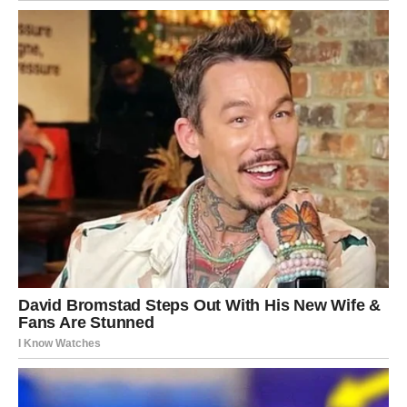
posložite ih na pladanj. Sljedeći korak je napunjene staklenke
staviti u pećnicu zagrijanu na 100°C. Ostavite staklenke da
odstoje u pećnici otprilike jedan sat kako bi se pekmez
pasterizirao. Nakon tog vremena isključite pećnicu i ne vadite
staklenke dok se potpuno ne ohlade, što je proces koji obično
traje oko deset sati.
Važno je napomenuti da će se ovim postupkom dobiti pet
staklenki pekmeza, a svaka staklenka ima volumen od 580
ml.
Kako biste jamčili produljeno očuvanje vašeg džema, bitno ga
je držati na hladnom, suhom mjestu zaštićenom od svjetlosti.
Smatram da je bolje koristiti kartonske kutije s odjeljcima,
posebno prenamijenjene limenke za boce od pola litre koje
mogu primiti do 24 staklenke u 12 različitih odjeljaka.