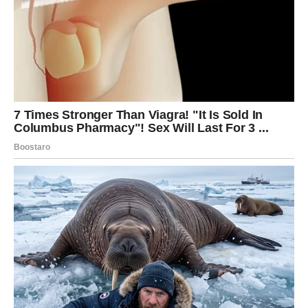
Jednostavno jelo, izuzetno jednostavno za pripremu…
POTREBNI SASTOJCI:
Potrebno za koru:
Šest žumanjaka, jedno cijelo jaje, tri žlice šećera, tri žlice
brašna, tri žlice ulja i jedna vrećica praška za pecivo.
Potrebno za kremu: