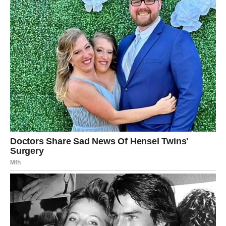
Prijedlozi za posluživanje za jednostavnu pitu od povrća Ova
jednostavna pita od povrća nudi svestranost jer se može