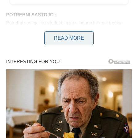
POTREBNI SASTOJCI:
Potrebni sastojci su sljedeći: tri jaja, lagano tučena; trećina
šalice svježeg sira ili grčkog jogurta (oko 80 ml); tri žlice
READ MORE
maslinovog ulja (oko 45 ml); jedna i četvrtina šalice brašna po
izboru (oko 150 g); jedna trećina šalice ribanog parmezana
(oko 30 g); dvije žličice praška za pecivo (10 g); jedna čajna
žličica soli (5 g); tri šalice naribanih tikvica (oko 300 g); jedna
šalica naribane mrkve (oko 120 g); tri mlada luka, narezana na
kockice; dvije žlice svježeg kopra (oko 10 g); i jedna puna
šalica ribane mozzarelle (cca 100 g).
NAČIN PRIPREME:
Zagrijte pećnicu na 180°C. Pripremiti metalni pleh veličine
23×33 cm obložiti ga papirom za pečenje.
U većoj zdjeli za miješanje pomiješajte jaja, svježi sir i