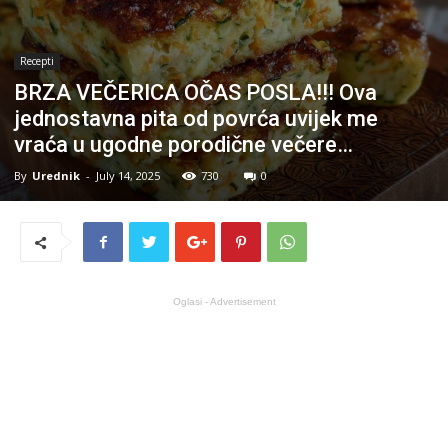
Recepti
BRZA VEČERICA OČAS POSLA!!! Ova
jednostavna pita od povrća uvijek me
vraća u ugodne porodične večere…
By
Urednik
-
July 14, 2025
730
0
Oglasi - Advertisement