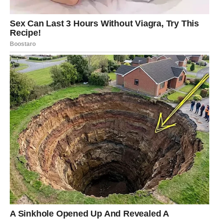
Nakon toga umiješajte neocijeđene tikvice, naribanu mrkvu,
nasjeckani mladi luk i svježi kopar. Rukama dobro izmiješajte
sastojke.
Na kraju u smjesu umiješajte naribani sir mozzarella. Zatim
premjestite tijesto u pripremljenu posudu, osiguravajući
ravnomjerno širenje pomoću gumene lopatice.
Nanesite malu količinu maslinovog ulja na površinu, zatim ga
ravnomjerno rasporedite kistom ili vršcima prstiju. Ako želite,
dodajte sjemenke sezama za dodatni sloj hrskavosti.
Stavite u pećnicu i pecite 35 do 45 minuta, odnosno dok vrh ne
dobije zlatnosmeđu boju. Ostavite pitu da odstoji u kalupu 10