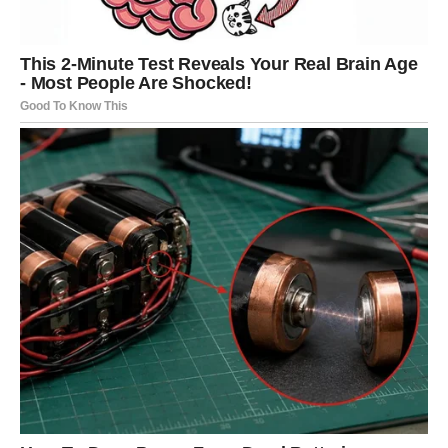
točke vrenja prije nego što dodate šećer.
Prašak za puding pomiješati sa 2 dl vode ili mlijeka, a zatim
pripremiti puding. Vrući puding postupno ulijevajte u smjesu od
bjelanjaka u tankom mlazu ili u malim obrocima, neprestano
miješajući dok se cijela smjesa dobro ne sjedini.