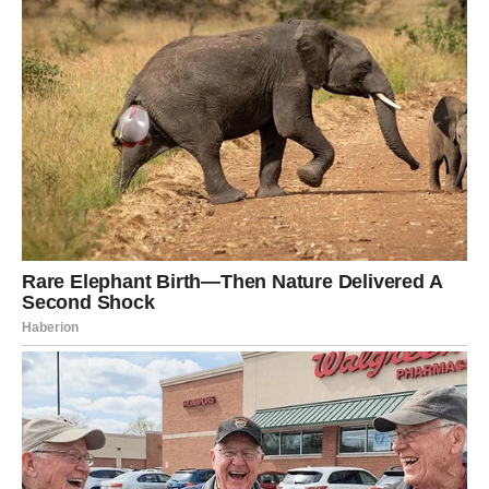
Zagrijanu kremu pažljivo prelijte na toplu koru pazeći da se
ravnomjerno rasporedi. Pustite da se krempita ohladi.
Nakon što se ohladi prijeđite na rezanje na komade željenih
dimenzija. Po želji se može posuti šećerom u prahu.