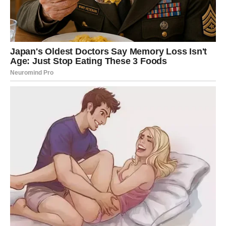
maslinovo ulje miješajući ih zajedno. Nakon toga umiješajte
brašno, naribani parmezan, prašak za pecivo i sol te miješajte
dok se smjesa dobro ne sjedini.