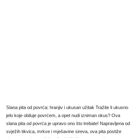
Slana pita od povrća: hranjiv i ukusan užitak Tražite li ukusno
jelo koje obiluje povrćem, a opet nudi izniman okus? Ova
slana pita od povrća je upravo ono što trebate! Napravljena od
svježih tikvica, mrkve i mješavine sireva, ova pita postiže