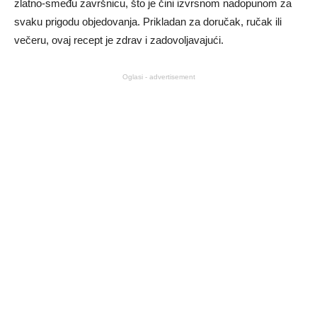
zlatno-smeđu završnicu, što je čini izvrsnom nadopunom za
svaku prigodu objedovanja. Prikladan za doručak, ručak ili
večeru, ovaj recept je zdrav i zadovoljavajući.
Oglasi - advertisement