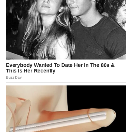
uživati u toploj ili na sobnoj temperaturi. Za dobro zaokružen
obrok, popratite ga sa svježom zelenom salatom ili ga
kombinirajte sa zdjelom juhe za ugodnu večeru. Osim toga,
eventualni ostaci mogu poslužiti kao izvrsna opcija za ručak
za van. Ovaj recept također dopušta prilagodbu; slobodno
dodajte povrće ili začine po želji kako biste poboljšali okus.
Dobar tek!
BONUS RECEPT:
KREMPITA: “DAMA” MEĐU K0LAČIMA