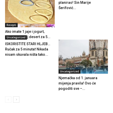
planirao! Sin Marije
Šerifović...
Recepti
Ako imate 1 jaje i jogurt,
napravite ovaj desert za 5...
Uncategorized
ISKORISTITE STARI HLJEB…
Ručak za 5 minuta❗️ Nikada
nisam skuvala ništa tako...
Uncategorized
Njemačka od 1. januara
mijenja pravila! Ovo će
pogoditi sve –...