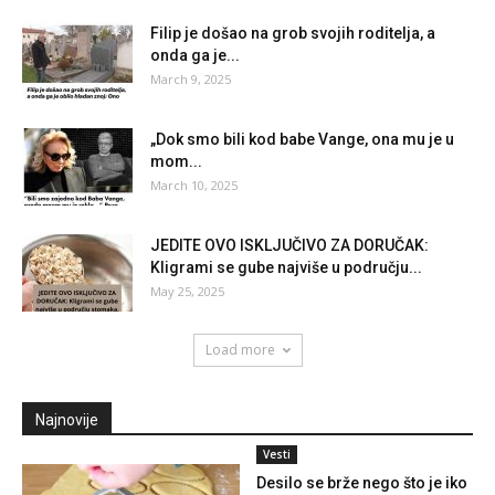
Filip je došao na grob svojih roditelja, a
onda ga je...
March 9, 2025
„Dok smo bili kod babe Vange, ona mu je u
mom...
March 10, 2025
JEDITE OVO ISKLJUČIVO ZA DORUČAK:
Kligrami se gube najviše u području...
May 25, 2025
Load more
Najnovije
Vesti
Desilo se brže nego što je iko