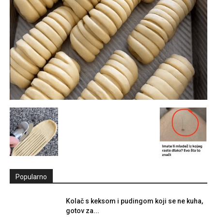
Popularno
Kolač s keksom i pudingom koji se ne kuha,
gotov za...