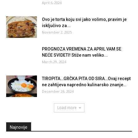
April 6, 2024
Ovo je torta koju svi jako volimo, pravim je
isključivo za...
November 2, 2025
PROGNOZA VREMENA ZA APRIL VAM SE
NEĆE SVIDETI! Stiže nam veliko...
March 29, 2024
TIROPITA…GRČKA PITA OD SIRA…Ovaj recept
ne zahtijeva napredno kulinarsko znanje…
December 26, 2024
Load more
Najnovije