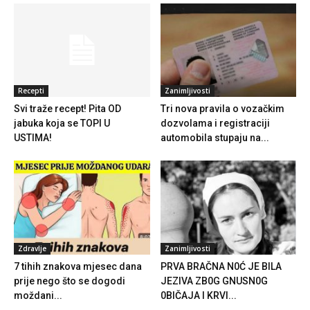
Recepti
Zanimljivosti
Svi traže recept! Pita OD
Tri nova pravila o vozačkim
jabuka koja se TOPI U
dozvolama i registraciji
USTIMA!
automobila stupaju na...
Zdravlje
Zanimljivosti
7 tihih znakova mjesec dana
PRVA BRAČNA N0Ć JE BILA
prije nego što se dogodi
JEZIVA ZB0G GNUSN0G
moždani...
0BIČAJA I KRVI...