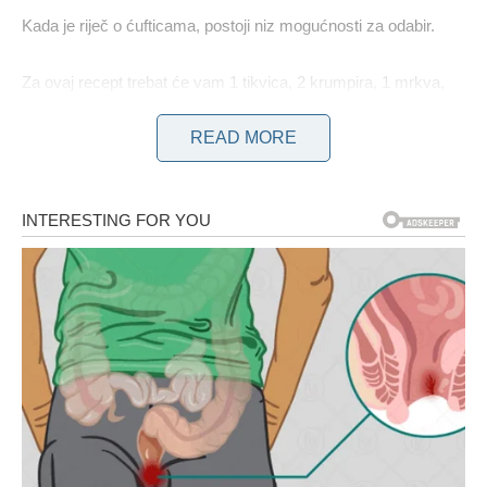
Kada je riječ o ćufticama, postoji niz mogućnosti za odabir.
Za ovaj recept trebat će vam 1 tikvica, 2 krumpira, 1 mrkva,
100 g naribanog suluguni sira, nasjeckani mladi luk, 2 jaja, sol i
READ MORE
crni papar po ukusu, mljeveni češnjak, 2 žlice griza, biljno ulje
za prženje, i umak.
Za ovaj recept trebat će vam dvije žlice kiselog vrhnja, dvije
žlice majoneze, dvije žličice dimljene paprike u prahu i dvije
žličice sušenog češnjaka.
upute:
PRIPREMA ĆUFTICA: