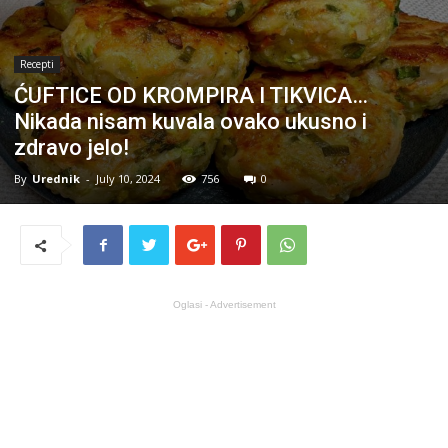
Recepti
ĆUFTICE OD KROMPIRA I TIKVICA…
Nikada nisam kuvala ovako ukusno i
zdravo jelo!
By
Urednik
-
July 10, 2024
756
0
Oglasi - Advertisement