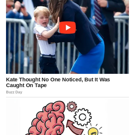
Započnite zagrijavanjem biljnog ulja u tavi na srednje jakoj
vatri. Nastavite s oblikovanjem i kuhanjem:
Smjesu oblikujte u pljeskavice i pecite ih u tavi otprilike 3-4
minute sa svake strane dok ne poprime lijepu zlatnosmeđu
boju. Ako volite drugačiji način pripreme, popečke možete
ispeći i u pećnici.
Nakon što poprime zlatnosmeđu boju, fritule prebacite na lim
za pečenje i stavite peći u prethodno zagrijanu pećnicu na
180°C (350°F) 20 minuta. Umak se može pripremiti
miješanjem sastojaka.
Pomiješajte kiselo vrhnje, majonezu, dimljenu papriku u prahu i
sušeni češnjak u maloj posudi. Temeljito izmiješajte sastojke.
Evo nekoliko preporuka kako poslužiti ovo jelo:
Za izvrsnu prezentaciju, tople popečke ukrasite svježe