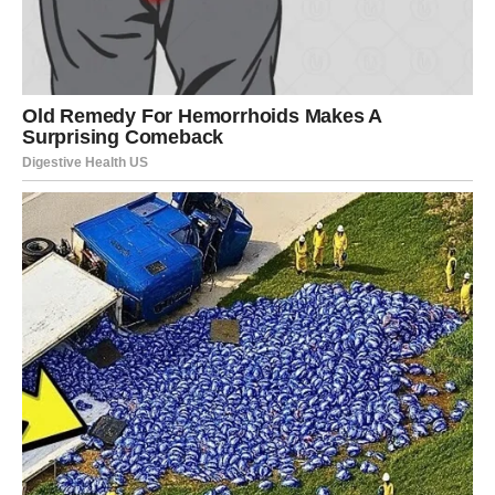
Pripremite tikvice tako da ih naribate i prebacite u zdjelu. Malo
ih posolite i ostavite da odstoje četvrt sata kako bi otpustili
višak vlage.
Naribajte krumpir i mrkvu, pa ih ostavite sa strane.
Spojite sastojke i pomiješajte ih. Pomiješajte povrće s ostalim
sastojcima i dobro ih izmiksajte.
Nakon 15 minuta uklonite višak vlage iz tikvica i stavite ih u
veliku zdjelu za miješanje. Pomiješajte naribani krumpir,
mrkvu, suluguni sir, mladi luk, jaja, sol, crni papar, mljeveni