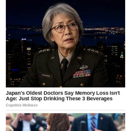
Ostavite smjesu da odstoji 20 minuta, omogućujući da se griz
proširi. Nastavite s pripremom fritula zagrijavanjem ulja.