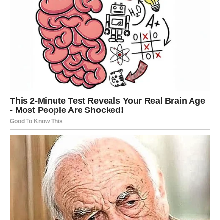
nasjeckanim mladim lukom ili mirisnim začinskim biljem.
Popratite ih ukusnim umakom od dimljene paprike.