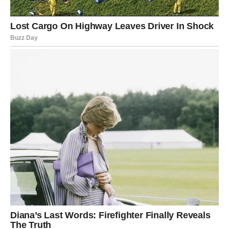
češnjak i griz. Temeljito izmiješajte sve sastojke.
Korak 4: Ostavite smjesu da se odmori.