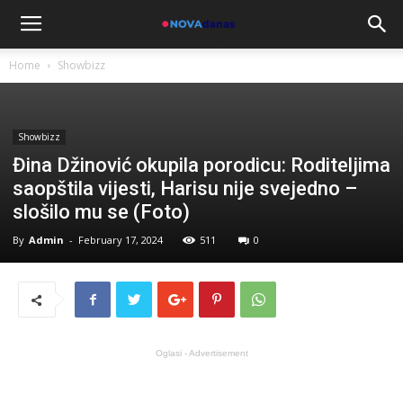
Home
Showbizz
Showbizz
Đina Džinović okupila porodicu: Roditeljima
saopštila vijesti, Harisu nije svejedno –
slošilo mu se (Foto)
By
Admin
-
February 17, 2024
511
0
Oglasi - Advertisement