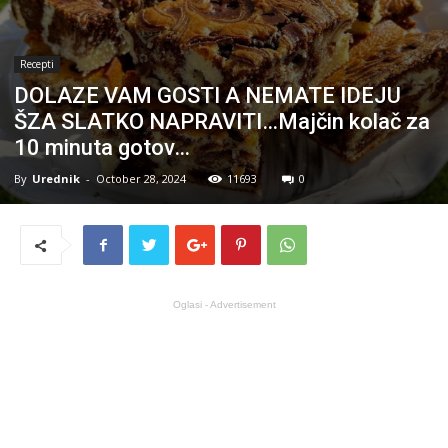
Recepti
DOLAZE VAM GOSTI A NEMATE IDEJU
ŠZA SLATKO NAPRAVITI…Majčin kolač za
10 minuta gotov…
By
Urednik
-
October 28, 2024
11693
0
Oglasi - Advertisement