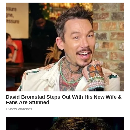
2. Pomiješajte mokre sastojke:
U velikoj zdjeli za miješanje, hladno mlijeko suncokretovo ulje i
hladno otopljeni maslac.
Također jaja s bijelim šećerom dok ne postanu svijetla i
kremasta.
3) Umiješajte nezaslađeni obični jogurt i vanilin šećer
pazeći da se sve dobro sjedini
4. Suhi sastojci:
U drugu zdjelu: pomiješajte višenamjensko brašno, prašak za
pecivo sol.
Miješajte postupnim dodavanjem mokrih sastojaka u suhe
sastojke. To treba učiniti nježno lopaticom ili drvenom
kuhačom.
Žlicom stavljajte smjesu u pripremljeni kalup za muffine.