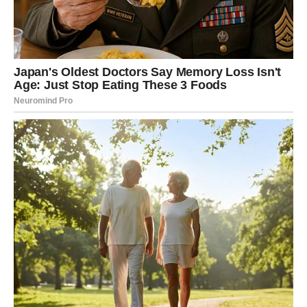
Umiješajte prosijano brašno i prašak za pecivo, pa izmiješajte
smjesu. Razdvojite tijesto na dva jednaka dijela.