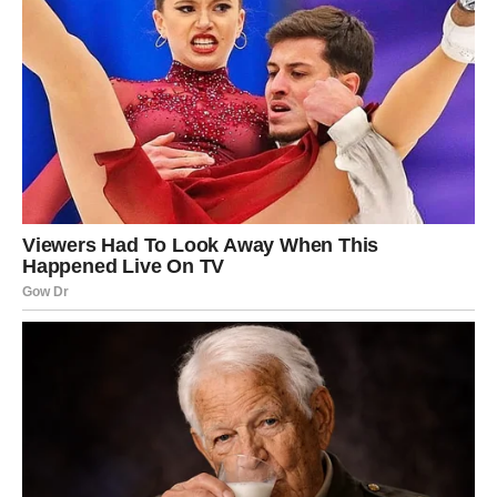
Poslužite toplo ili na sobnoj temperaturi. Ovi muffini su jednako
dobri kao obični s komadićem maslaca na vrhu ili (ne daj
Bože!) komadićem pekmeza.