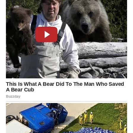
sjedinite. U podmazan kalup za tortu naizmjence sipati običnu i
smjesu kakaa, pa čačkalicom promiješati. Na kraju pospite
komadićima čokolade.
Kolač stavite peći u prethodno zagrijanu pećnicu na 180
stupnjeva. Nježno izvadite tortu iz kalupa nakon što ste je
izvadili iz pećnice. Narežite i poslužite.
Sve najbolje onima koji prihvate izazov.
BONUS:
Najbolji svjetski recept! Vlažni i ukusni mafini koji se tope
u ustima!