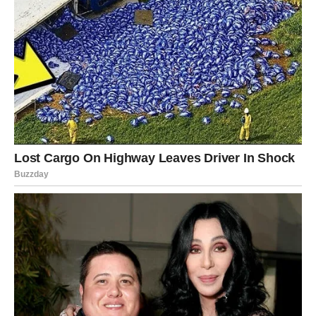
Zagrize se dobro ispečen muffin i svi drugi užici – nježni,
vlažni, puni okusa – prestaju postojati. Recept je dobar—vrlo
nježne mrvice, samo lagano slatkaste koje prijaju vašem
nepcu.
Savršene su za doručak, međuobrok ili nešto posebno sa
skromnim sastojcima kao što su: jaja, kora citrusa i šećer. Bilo
da nemate pojma o pečenju ili ste stručnjak u kuhinji, ovo će