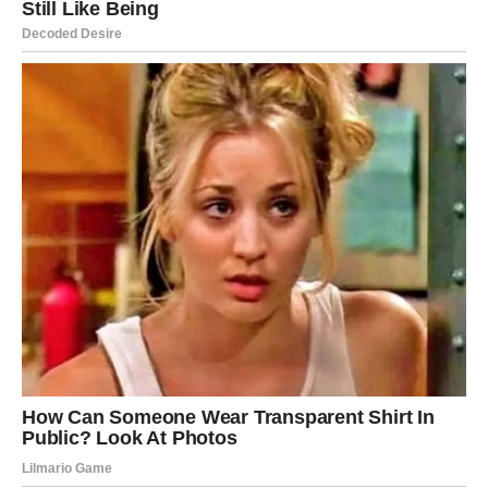
KAKO PRIPREMITI UKUSNE MAFINE?
1. Zagrijte i pripremite:
Zagrijte pećnicu na 180°C (oko 350°F). Namastite kalup za
muffine ili ga obložite namašćenim papirnatim kalupima.