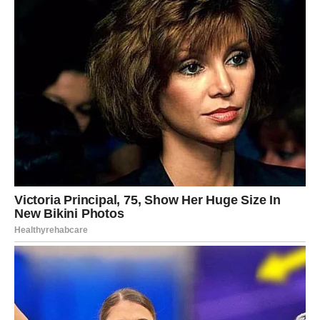
Učinite to tako da napunite svaku 2/3 tako da imaju mjesta za
širenje, ali da se ne prevrnu. Pecite u prethodno zagrijanoj
pećnici 18-22 minute ili dok drvena čačkalica zabodena u
sredinu muffina ne izađe čista. Odozgo bi trebali biti svijetlo
zlatnosmeđi, a kada se lagano pritisnu, skočiti natrag.
Žlicom stavite ovo u pripremljeni kalup za muffine, pazeći da
svaki napunite do 2/3 tako da imaju mjesta za raširiti, ali ne i
prevrnuti. Pecite u prethodno zagrijanoj pećnici na 375°F 18-22
minute ili dok čačkalica zabodena u sredinu muffina ne izađe
čista i dok vrh ne postane lijepo zlatnosmeđi, elastičan na
dodir.
Izvadite ih iz pećnice, ostavite da se ohlade u kalupu 5 minuta,
pa…
Ohladiti na rešetki….