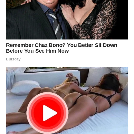
učiniti čuda za svakoga.
POTREBNI SASTOJCI:
4 jaja
150 g bijelog šećera
60 ml hladnog mlijeka
60 ml suncokretovog ulja
100 g hladno otopljenog maslaca
125 g nezaslađenog običnog jogurta
8 g vanilin šećera
300 g višenamjenskog brašna
Prstohvat soli
16 g praška za pecivo
Korica 1 limuna ili naranče