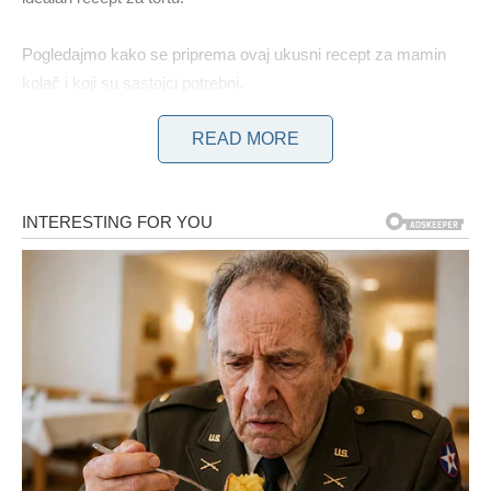
Pogledajmo kako se priprema ovaj ukusni recept za mamin
kolač i koji su sastojci potrebni.
READ MORE
POTREBNI SASTOJCI SU SLJEDEĆI:
4 jaja, 1 vrećica vanilije, 1 šalica šećera, 1 šalica jogurta, 1
žličica ulja, 2,5 šalice brašna, 1 vrećica praška za pecivo i 2
žlice kakaa u prahu zajedno s komadićima čokolade.
KAKO PRIPREMITI UKUSNU TORTICU?
U odgovarajuću zdjelu pomiješajte jaja, vaniliju i šećer, pa
mikserom mutite 3-4 minute. Zatim u smjesu umiješajte jogurt
i ulje te nastavite miksati.