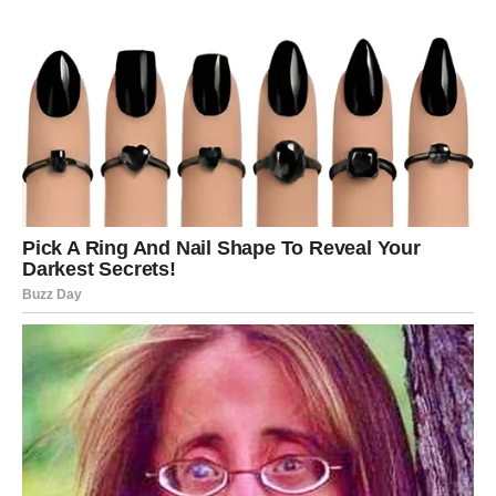
konačne odluke.
Zaključak
Prema astrološkim tumačenjima, 6. juli mogao bi biti posebno
povoljan za Vage, Škorpije i Ribe kada je riječ o finansijama.
Očekivane isplate, povrat dugova ili nove poslovne prilike
mogli bi donijeti osjećaj olakšanja i veću finansijsku stabilnost.
Ipak, bez obzira na optimistične prognoze, razumno
upravljanje novcem i pažljivo planiranje ostaju najbolji način za
očuvanje finansijske sigurnosti.
**Napomena:**
Astrološka tumačenja predstavljaju oblik
zabave i ličnog vjerovanja. Ne postoje naučni dokazi da
položaj planeta može pouzdano predvidjeti finansijske
događaje ili budućnost pojedinca.