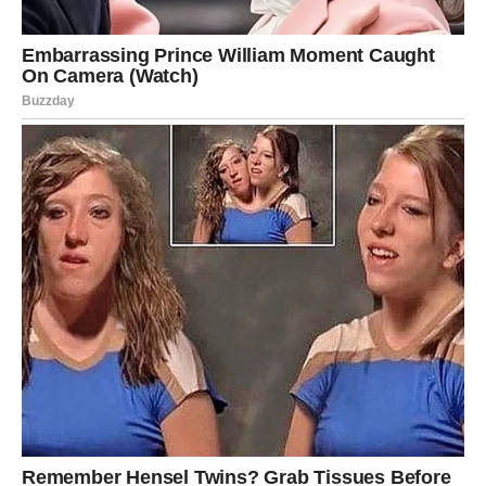
koji dugo čekaju.
Nekima bi se mogla otvoriti i nova poslovna prilika koja bi u
narednim sedmicama mogla donijeti dodatne prihode.
Na poslovnom planu preporučuje se da pažljivo saslušaju
nove prijedloge i ne donose odluke na brzinu. Upravo sitni
detalji mogli bi napraviti veliku razliku i donijeti dugoročnu
korist.
Ribe – Finansijska situacija postaje stabilnija
Za Ribe bi prva polovina jula mogla označiti kraj perioda u
kojem su osjećale veliku finansijsku neizvjesnost. Prema
astrološkim tumačenjima, moguće je da će dobiti podršku
bliske osobe, ostvariti dodatni prihod ili pronaći način da
uspješnije rasporede postojeći budžet.
To bi moglo pomoći u podmirivanju zaostalih obaveza i donijeti
osjećaj veće sigurnosti.