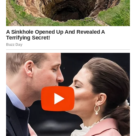
Škorpija – Neočekivan priliv novca mogao bi vas prijatno
iznenaditi
Škorpije bi, prema astrološkim prognozama, mogle doživjeti
prijatno finansijsko iznenađenje. Postoji mogućnost da dobiju
sredstva koja su već smatrale izgubljenim ili da naplate dug