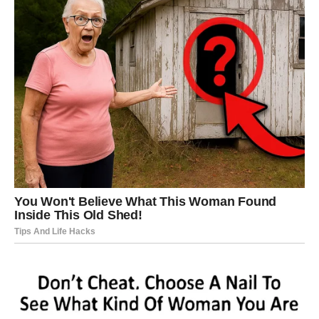
Astrolozi savjetuju Ribama da u ovom periodu budu oprezne
kada je riječ o pozajmljivanju novca drugima. Prioritet bi trebalo
da bude jačanje vlastite finansijske stabilnosti i stvaranje
određene novčane rezerve.
Dobar trenutak za bolje planiranje novca
Bez obzira na horoskopski znak, početak jula može biti prilika
da napravite pregled svojih prihoda i rashoda, zatvorite stare
obaveze i postavite realne finansijske ciljeve za naredne
mjesece.
Planiranje budžeta, izbjegavanje nepotrebnih troškova i
stvaranje fonda za nepredviđene situacije mogu pomoći da se
osjećate sigurnije bez obzira na okolnosti.
Ako vam se ukaže prilika za dodatnu zaradu ili novi poslovni
angažman, vrijedi je pažljivo razmotriti prije donošenja