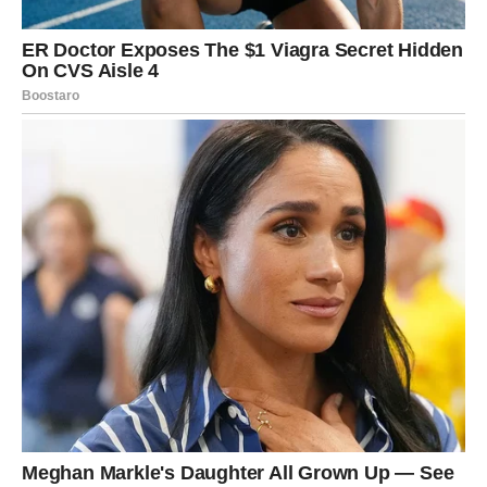
veliku zdjelu za miješanje.
2. Pripremite tijesto
U posebnoj posudi umutite jaja i mlijeko dok ne postanu
pjenasti. Postupno se dodaju brašno i prašak za pecivo,
miješajući dok smjesa ne postane glatka i bez grudica.
Smjesu od jaja umiješajte u naribano povrće, zatim dodajte
mladi luk, peršin i sol. Rezultat je gusto tijesto koje se lako
uzima žlicom i evocira aromu nedjeljnog bruncha.
3. Priprema obroka u rinfuzi
U neprianjajućoj tavi zagrijte 1-2 žlice ulja na srednje jakoj
vatri. Pažljivo žlicom stavljajte tijesto u tavu, stvarajući male
krugove promjera otprilike 7-10 cm.
Hranu pripremite tako da je pečete 2 do 3 minute sa svake
strane ili dok ne dobije zlatnosmeđu boju i hrskavu vanjštinu.
Nakon što ste gotovi, premjestite kuhane namirnice na tanjur
obložen papirnatim ručnicima dok nastavite s kuhanjem