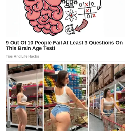
Preporuke kuhara za postizanje uspjeha:
Ocijedite povrće: ovaj ključni korak jamči čvrstu i hrskavu
palačinku. Održavanje srednje topline je ključno: Pretjerana
toplina može uzrokovati gorenje vanjskog dijela prije nego što
je unutrašnjost potpuno pečena.
Upotrijebite tavu s neprijanjajućim premazom ili tavu od