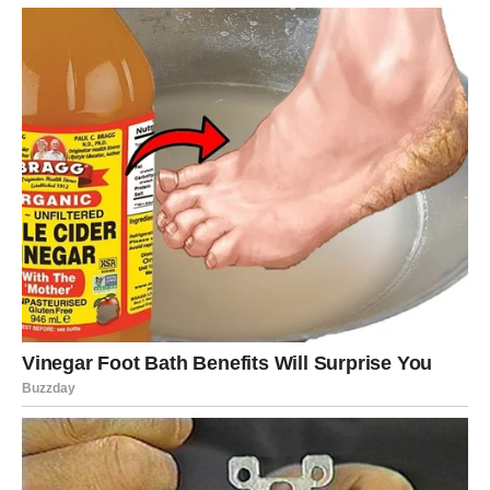
Zlatne palačinke od tikvica i krumpira ukrašene svježim
začinskim biljem