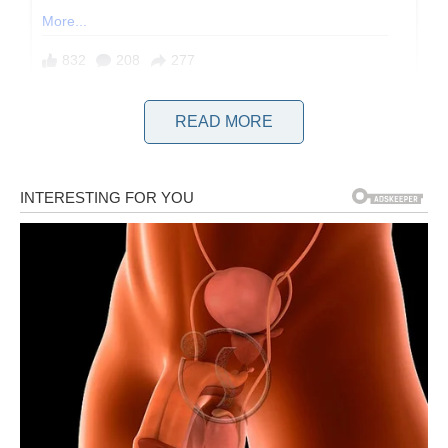
Razlozi zbog kojih ovaj recept zadovoljava svako nepce. Ovo
READ MORE
jelo pripremam kada želim upotrijebiti svježe namirnice i
minimalizirati upotrebu pećnice. To je brza i jednostavna opcija
koja se sviđa svima, od pronicljive djece do željnih odraslih.
Usitnjeno povrće čini vlažan temeljac, a brašno i jaja služe za
kohezivno povezivanje sastojaka. Pečenjem u tavi s biljnim
uljem postižu se zlatne palačinke koje karakteriziraju hrskavi
rubovi, koji su istovremeno slatki i rahli te pružaju neizmjerno
zadovoljstvo.
Bogat povrćem: uključuje tikvice, krumpir, mladi luk i peršin.
Brz i praktičan: spreman za kuhanje za manje od 20 minuta od
pripreme. Svestran okus: Može se poboljšati raznim biljem,