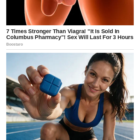
začinima ili sirom. Ne zahtijeva posebne alate: potrebni su
samo zdjela, tava i ribež. Ovo jelo, slično našim hrskavim
palačinkama od krumpira i luka, dobro se slaže s namirnicama
za doručak kao što su quiche od špinata ili muffini s jajima, što
ga čini idealnim za posluživanje većih grupa.
Potrebni su sljedeći sastojci: tri jaja, 300 mililitara mlijeka,
140 grama brašna, jedna žličica praška za pecivo, jedna
tikvica, jedan krumpir, sol po ukusu, nasjeckani mladi luk,
nasjeckani svježi peršin i biljno ulje za prženje.
1. Započnite s pripremom povrća.
Proces počinje ribanjem tikvica i krumpira koristeći grubu
stranu ribeža. Nakon toga, ključni korak uključuje ekstrakciju
tekućine. Naribano povrće se zamota u čistu kuhinjsku krpu i
čvrsto zarola. Ako izostavite ovaj korak, palačinke će biti
mokre i guste. Nakon što se ukloni vlaga, povrće se prebaci u