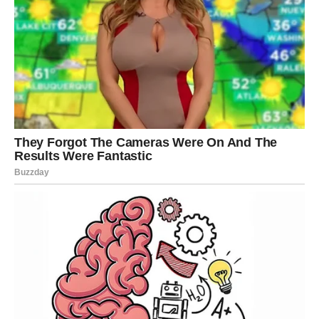
Hrskave i pahuljaste palačinke od tikvica i krumpira, pržene u
tavi do savršene zlatne boje