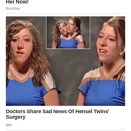
sljedeće serije.
Dosljedno procjenjujem početnu seriju za začinjavanje,
povremeno zahtijevajući prilagodbe sadržaja soli. Nakon
pečenja pogodni su za posluživanje topli. Obično pripremam
jednostavan umak za umakanje koji se sastoji od grčkog
jogurta, češnjaka i limuna ili ih popratim salatom od svježih
krastavaca kao revitalizirajući prilog.