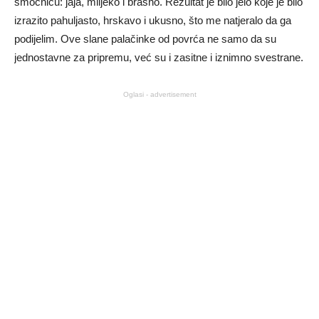
smočnicu: jaja, mlijeko i brašno. Rezultat je bilo jelo koje je bilo
izrazito pahuljasto, hrskavo i ukusno, što me natjeralo da ga
podijelim. Ove slane palačinke od povrća ne samo da su
jednostavne za pripremu, već su i zasitne i iznimno svestrane.
Oglasi - advertisement