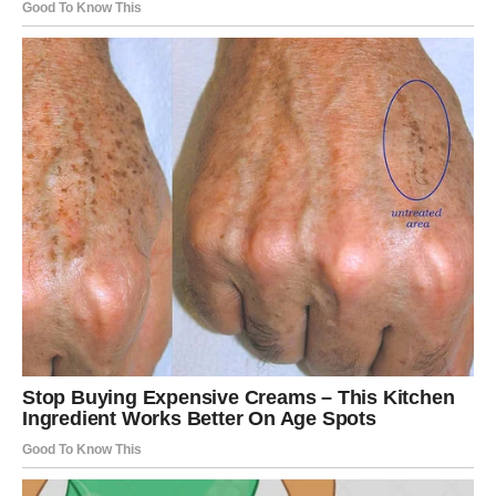
goste pretvaram ih u slajdere ukrašene dodacima kao što su
dimljeni losos, crème fraîche ili umak od začinskog jogurta.
Bilo da se poslužuju na dasci za užinu ili za večeru, jednako
su divni.