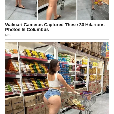
lijevanog željeza, jer će za to biti potrebno minimalno ulja, dok
ćete postići vizualno privlačnu zlatnu koricu. Ostavite tijesto da
odstoji pet minuta prije prženja; ovaj period odmora olakšava
povezivanje svih sastojaka.
Ovaj recept budi uspomene na naš hranjiv doručak sastavljen
od zobi i jaja, koji je jednako zdrav, a još jednostavniji za
pripremu unaprijed. Često povećam količinu, a višak spremim
u hladnjak za konzumaciju sljedeći dan.
Prilagodbe s kojima sam eksperimentirao uključuju sljedeće:
Za varijaciju sa sirom, u tijesto ubacite ½ šalice nasjeckanog
sira cheddar ili parmezana. Za pikantniji okus umiješajte ½
čajne žličice kumina ili dimljene paprike. Za opciju s malo
ugljikohidrata, zamijenite polovicu brašna brašnom od slanutka
kako biste povećali sadržaj proteina. Osim toga, za dodatnu
količinu povrća, razmislite o dodavanju nasjeckanog špinata ili
kelja. Ove se palačinke također mogu oblikovati u male