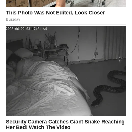
okruglice pogodne za predjela ili međuobroke. Povremeno ih
oblikujem u štapiće i pečem, slično našim hrskavim vege
štapićima, koji daju sličnu hrskavu teksturu i sigurno će se
svidjeti publici.
Preporuke za sparivanje: jogurt s umakom od češnjaka, slatki
umak od čilija, pržena jaja uz salatu i jednostavna salsa od
rajčica. Ovo jelo pokazuje nevjerojatnu svestranost poput
naših domaćih palačinki, bilo da se uživaju slane ili slatke,
poslužene samostalno ili uz razne priloge, što ga čini idealnom
opcijom za korištenje sastojaka koje već imate.
Svestranost ovih slanih palačinki od tikvica i krumpira ono je
što najviše cijenim. Predstavio sam ih kao obilan doručak,
zasitan ručak, pa čak i kao ugodan prilog za večeru. Kada ih
pripremam za djecu, odlučujem se za blagi začin i koristim
kalupe za kekse kako bih stvorila razigrane oblike. Za odrasle