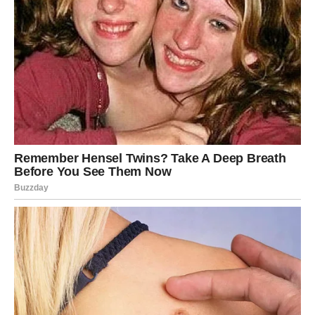
POTREBNE OSNOVNE KOMPONENTE:
Za pripremu kolača potrebni su sljedeći sastojci: 3 jaja,
prstohvat soli, 150 grama šećera, 8 grama vanilin šećera, 80
mililitara ulja, 100 mililitara mlijeka, 1 žlica instant kave, 180
grama brašna, 20 grama nezaslađenog kakaa u prahu i 15
grama prašak za pecivo.
Sastojci za karamel nadjev su: jedna supena kašika šećera,
jedna supena kašika nezaslađenog kakaa u prahu, jedna
supena kašika kukuruznog škroba, 250 mililitara mleka, 60
grama crne čokolade i jedna kafena kašičica putera.
Zavoj:
Šezdeset grama tamne čokolade