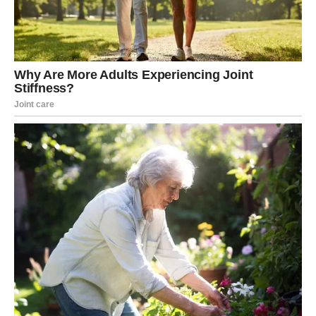
Mikserom sjediniti jaja, šećer, mlijeko i ulje.
Upotrijebite kuhalicu za miješanje krupice, oraha i jabuka,
pazeći da se svi sastojci temeljito sjedine u kohezivnu smjesu.
Zagrijte pećnicu na 200 stupnjeva, a kada je torta u potpunosti
pečena, još toplu tortu prelijte čokoladnim preljevom.