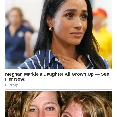
Ova čokoladna torta od kave ugodan je i raskošan desert koji
se sastoji od slojeva vlažne čokolade i kolača prožetog kavom
upotpunjenog slatkim nadjevom od karamele, u potpunosti
obavijenog tamnom čokoladom.
Idealna za bilo koji događaj vrijedan pažnje ili samo kao divan
užitak, ova će torta zasigurno zadovoljiti vašu želju za slatkim.