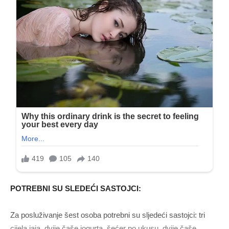
POTREBNI SU SLEDEĆI SASTOJCI:
Za posluživanje šest osoba potrebni su sljedeći sastojci: tri
cijela jaja, dvije čaše jogurta, šećer po ukusu, dvije čaše