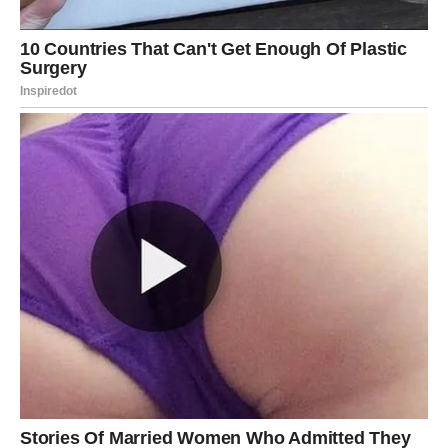
Koje su metode za postizanje što mekšeg kolača?
Pripremite pećnicu tako da je prethodno zagrijete na 180°C
(350°F). Nakon toga kalup za pečenje 18×27 cm namastiti i
obložiti papirom za pečenje.
Kako biste pripremili tijesto za kolače, počnite tući 3 jaja