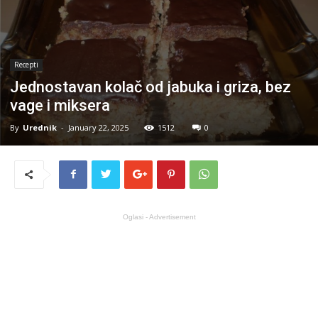
Recepti
Jednostavan kolač od jabuka i griza, bez
vage i miksera
By
Urednik
-
January 22, 2025
1512
0
Oglasi - Advertisement