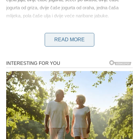
jogurta od griza, dvije čaše jogurta od oraha, jedna čaša
mlijeka, pola čaše ulja i dvije veće naribane jabuke.
Za čokoladni preljev uzmite deset žlica vode, 150 grama
READ MORE
čokolade za kuhanje, šest žlica šećera u prahu, 50 grama
maslaca i jedan decilitar mlijeka.
KAKO PRIPREMITI OMILJENI KOLAČ SA JABUKAMA?