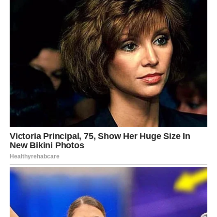
Ravnomjerno rasporedite nadjev od karamele po donjem sloju
prije nego što zamijenite gornji sloj.
Za pripremu preljeva otopite 60 grama tamne čokolade u
mikrovalnoj pećnici ili na pari. Nakon što se otopi, ravnomjerno
rasporedite čokoladu po vrhu torte, dopuštajući joj da se slije
niz stranice za estetski ugodnu prezentaciju.
Poslužiti:
Ostavite preljev da odstoji prije rezanja i posluživanja. Uživajte
u svom ukusnom i luksuznom kolaču od čokolade i kave s
nadjevom od karamele!
Preporuke za posluživanje:
Popratite ga komadom šlaga ili kuglicom sladoleda od vanilije.
Nadopunite šalicom kave ili čaja za ugodno popodnevno
uživanje.