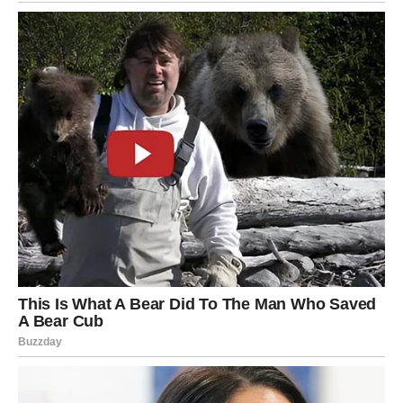
BONUS REEPT:
Najnježnija torta koja se može zamisliti! Topi se bez
napora na nepcu. Izuzetno divno.