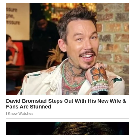
Izvadite posudu iz pećnice i ostavite da se potpuno ohladi u
kalupu. Zatim prijeđite na pripremu karamel nadjeva:
U loncu pomiješajte 1 žlicu šećera, 1 žlicu gorkog kakaa i 1
žlicu kukuruznog škroba. Polako dodajte 250 ml mlijeka uz
stalno miješanje kako biste spriječili stvaranje grudica.
Stavite lonac na srednju vatru i neprestano miješajte dok se
smjesa ne zgusne i ne zavrije.
Smjesu maknite s vatre i umiješajte 60 g tamne čokolade
zajedno s 1 žličicom maslaca, neprestano miješajući dok se
čokolada potpuno ne otopi i smjesa ne postane glatka. Pustite
da se karamel nadjev ohladi na sobnu temperaturu prije nego
što ga stavite u hladnjak dok ne bude potreban za upotrebu.
Izradite tortu: Nakon što se torta potpuno ohladi, pažljivo je
izvadite iz kalupa. Nastavite ga rezati vodoravno kako biste
oblikovali dva različita sloja.