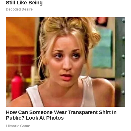
zajedno s prstohvatom soli u velikoj zdjeli dok ne dobijete
pjenušavu konzistenciju. Zatim postupno dodajte 150 g šećera
i 8 g vanilin šećera, nastavljajući mutiti smjesu dok ne postane
blijeda i pjenasta.
Umiješajte 80 ml ulja zajedno sa 100 ml mlijeka, dobro
izmiješajući. Nakon toga otopite 1 žlicu instant kave u maloj
količini vruće vode i umiješajte u smjesu.
U drugu zdjelu prosijte 180 g brašna, 20 g nezaslađenog
kakaa u prahu i 15 g praška za pecivo. Polako umiješajte suhe
sastojke u mokre sastojke, miješajući dok se potpuno ne
izmiješaju.
Za pečenje kolača premjestite smjesu u pripremljeni kalup za
pečenje i pobrinite se da površina bude glatka. Stavite ga u
prethodno zagrijanu pećnicu i ostavite da se peče otprilike 30
do 35 minuta ili dok čačkalica zabodena u sredinu ne izađe
čista.