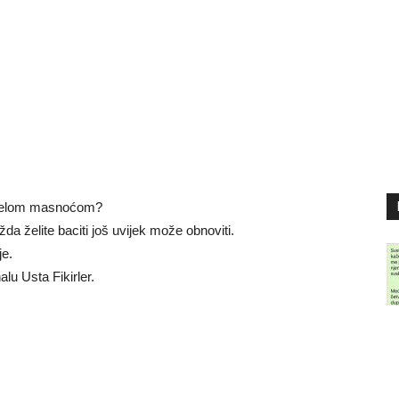
orjelom masnoćom?
da želite baciti još uvijek može obnoviti.
e.
lu Usta Fikirler.