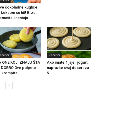
ecepti
ve čokoladne kuglice
 keksom su hit! Brze,
emaste i nestaju...
ecepti
Recepti
A ONE KOJI ZNAJU ŠTA
Ako imate 1 jaje i jogurt,
 DOBRO Ove polpete
napravite ovaj desert za
 krompira...
5...