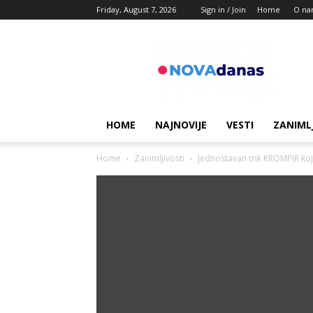
Friday, August 7, 2026
Sign in / Join
Home
O na
Novadanas
HOME
NAJNOVIJE
VESTI
ZANIML
Home
Zanimljivosti
Jednostavan trik KROMPIR koji