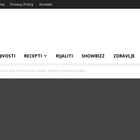
ma
Privacy Policy
Kontakt
JIVOSTI
RECEPTI
RIJALITI
SHOWBIZZ
ZDRAVLJE
 čini stare lonce kao nove: Nećete vjerovati kako...