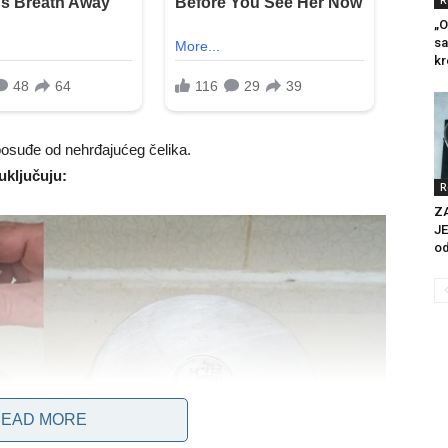
R
„O
sa
kr
 posuđe od nehrđajućeg čelika.
uključuju:
R
Z
JE
od
EAD MORE