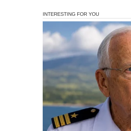
deterdžent za pranje rublja
krumpir
1 žlica soli
1 žlica praška za pecivo
Jedno pakiranje praška za pecivo.
brusni papir granulacije 240
pristup:
Za početak skinemo ručku s posude.
Zatim ulijte vodu.
Posudu napunjenu vodom stavite na štednjak i o