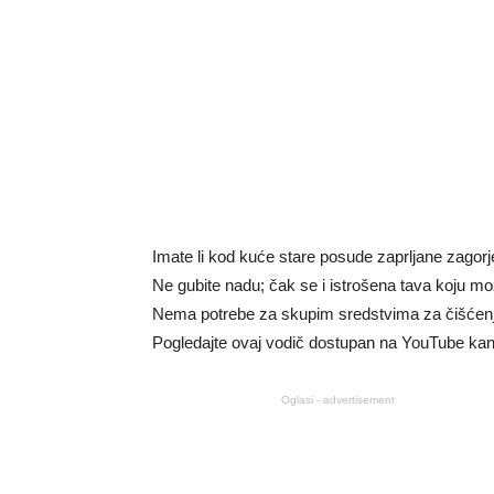
Imate li kod kuće stare posude zaprljane zag
Ne gubite nadu; čak se i istrošena tava koju mož
Nema potrebe za skupim sredstvima za čišćenj
Pogledajte ovaj vodič dostupan na YouTube kana
Oglasi - advertisement