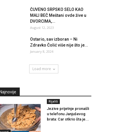
ČUVENO SRPSKO SELO KAO
MALI BEČ Meštani ovde žive u
DVORCIMA,...
August 12, 2023
Ostario, sav izboran – Ni
Zdravko Čolić više nije što je...
January 8, 2024
Load more
Najnovije
Rijaliti
Jezive prijetnje pronašli
u telefonu Janjuševog
brata: Car otkrio šta je...