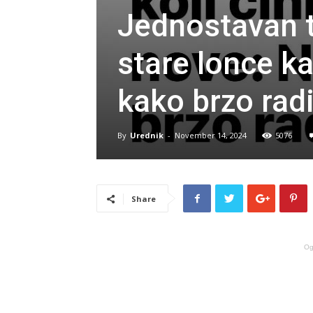
Jednostavan t
stare lonce k
kako brzo radi
By
Urednik
-
November 14, 2024
5076
Share
Og