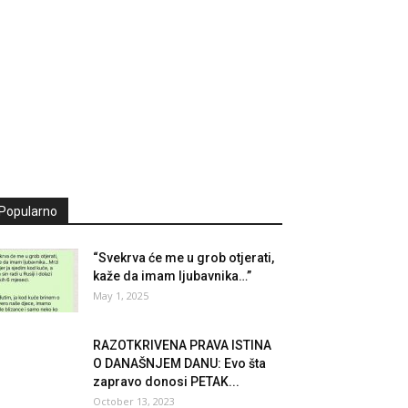
Popularno
“Svekrva će me u grob otjerati,
kaže da imam ljubavnika…”
May 1, 2025
RAZOTKRIVENA PRAVA ISTINA
O DANAŠNJEM DANU: Evo šta
zapravo donosi PETAK...
October 13, 2023