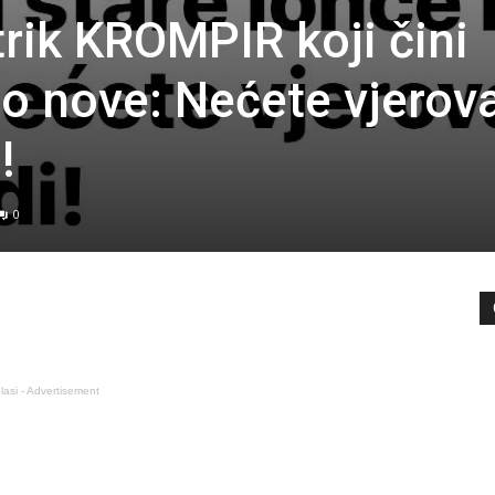
rik KROMPIR koji čini
ao nove: Nećete vjerova
!
0
lasi - Advertisement