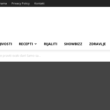
nama
Privacy Policy
Kontakt
JIVOSTI
RECEPTI
RIJALITI
SHOWBIZZ
ZDRAVLJE
 praviti svaki dan! Samo sa...