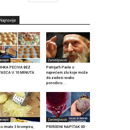
Najnovije
ecepti
Zanimljivosti
RHKA PECIVA BEZ
Patrijarh Pavle o
VASCA U 10 MINUTA
najvećem zlu koje može
da zadesi svaku
porodicu:...
ecepti
Zanimljivosti
o imate 3 krompira,
PRIR0DNI NAPITAK 0D