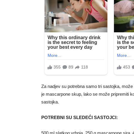
Za nadjev su potrebna samo tri sastojka, može se
je mascarpone skup, lako se može pripremiti k
sastojka.
POTREBNI SU SLEDEĆI SASTOJCI:
500 ml slatkog vrhnja, 250 g mascarpone sira, 4