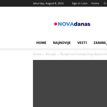
Saturday, August 8, 2026
Sign in / Join
Home
O 
Novadanas
HOME
NAJNOVIJE
VESTI
ZANIML
Home
Recepti
Recept za 5 minuta Ovaj desert ćete