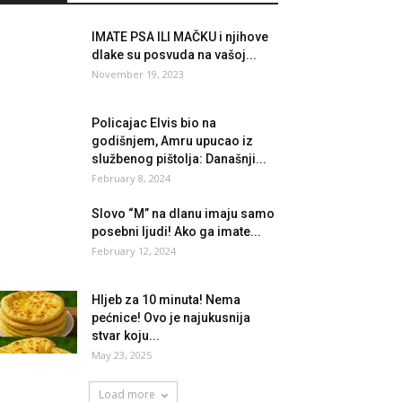
IMATE PSA ILI MAČKU i njihove
dlake su posvuda na vašoj...
November 19, 2023
Policajac Elvis bio na
godišnjem, Amru upucao iz
službenog pištolja: Današnji...
February 8, 2024
Slovo “M” na dlanu imaju samo
posebni ljudi! Ako ga imate...
February 12, 2024
Hljeb za 10 minuta! Nema
pećnice! Ovo je najukusnija
stvar koju...
May 23, 2025
Load more