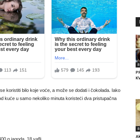
R
P
K
 koristiti bilo koje voće, a može se dodati i čokolada. Iako
od kuće u samo nekoliko minuta koristeći dva pristupačna
R
Ak
00 g jagoda, 18 vafli.