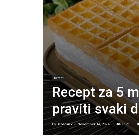
Recepti
Recept za 5 m
praviti svaki 
By
Urednik
-
November 14, 2024
6121