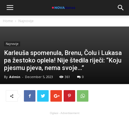
Home
Najnovije
Najnovije
Karleuša spomenula, Brenu, Čolu i Lukasa
pa žestoko oplela! Nije štedila riječi: “Koju
pjesmu pjeva, nema svoje…”
By
Admin
-
December 5, 2023
361
0
Oglasi - Advertisement