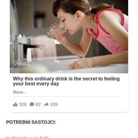
POTREBNI SASTOJCI: